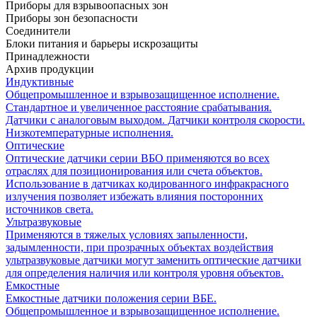
Приборы для взрывоопасных зон
Приборы зон безопасности
Соединители
Блоки питания и барьеры искрозащиты
Принадлежности
Архив продукции
Индуктивные
Общепромышленное и взрывозащищенное исполнение.
Стандартное и увеличенное расстояние срабатывания.
Датчики с аналоговым выходом. Датчики контроля скорости.
Низкотемпературные исполнения.
Оптические
Оптические датчики серии ВБО применяются во всех
отраслях для позиционирования или счета объектов.
Использование в датчиках кодированного инфракрасного
излучения позволяет избежать влияния посторонних
источников света.
Ультразвуковые
Применяются в тяжелых условиях запыленности,
задымленности, при прозрачных объектах воздействия
ультразвуковые датчики могут заменить оптические датчики
для определения наличия или контроля уровня объектов.
Емкостные
Емкостные датчики положения серии ВБЕ.
Общепромышленное и взрывозащищенное исполнение.