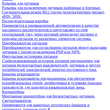
Разъемы для датчиков
Разъемы для подключения датчиков разборные и блочные.
Соединительная резьба М12 гнездо (розетка)/штекер (вилка),
4PIN, 5PIN.
Распределительная коробка
Применяется в промышленной автоматизации в качестве
пассивного распределителя и представляет из себя
центральный узел, через который происходит питание и
передача сигналов от различных элементов системы.
Преобразователи сигналов
Преобразователи для согласования сигналов между выходами
датчиков с типом подключения PNP или NPN.
Импульсные источники питания
Стабилизированный источник питания предназначен для
питания бесконтактных выключателей, датчиков и других
потребителей электрической энергии постоянного тока.
Барьеры искрозащиты
Барьеры искрозащиты предназначены для обеспечения
искробезопасных цепей, необходимых в условиях опасных
производств, где находятся взрывоопасные зоны.
Кронштейны
Монтажные кронштейны для бесконтактных датчиков.
Светоотражатели
Применяются для защитных оптических барьеров и
оптических датчиков типа R.