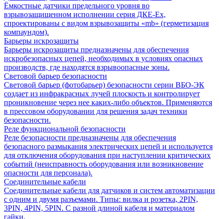
Ёмкостные датчики предельного уровня во
взрывозащищенном исполнении серия ДКЕ-Ех,
спроектированы с видом взрывозащиты «mb» (герметизация
компаундом).
Барьеры искрозащиты
Барьеры искрозащиты предназначены для обеспечения
искробезопасных цепей, необходимых в условиях опасных
производств, где находятся взрывоопасные зоны.
Световой барьер безопасности
Световой барьер (фотобарьер) безопасности серии ВБО-ЭК
создает из инфракрасных лучей плоскость и контролирует
проникновение через нее каких-либо объектов. Применяются
в прессовом оборудовании для решения задач техники
безопасности.
Реле функциональной безопасности
Реле безопасности предназначены для обеспечения
безопасного размыкания электрических цепей и используется
для отключения оборудования при наступлении критических
событий (неисправность оборудования или возникновение
опасности для персонала).
Соединительные кабели
Соединительные кабели для датчиков и систем автоматизации
с одним и двумя разъемами. Типы: вилка и розетка, 2PIN,
3PIN, 4PIN, 5PIN. С разной длиной кабеля и материалом
гайки.