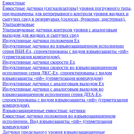
Емкостные
Ёмкостные датчики (сигнализаторы) уровня погружного типа,
предназначены для непрерывного контроля уровня жидких и
сыпучих сред в резервуарах (силосах, бункерах, цистернах).
Ультразвуковые
Ультразвуковые датчики контроля уровня с аналоговым
выходом для жидких и сыпучих сред
Индуктивные датчики положения Ех
Индуктивные датчики во взрывозащищенном исполнении
серия ВБИ-Ех, спроектированы с видом взрывозащиты «mb»
(герметизация компаундом).
Индуктивные датчики скорости Ех
Индуктивные датчики скорости во взрывозащищенном
исполнении серия ДКС-Ех, спроектированы с видом
взрывозащиты «mb» (герметизация компаундом)
Индуктивные датчики с аналоговым выходом Ех
Индуктивные датчики с аналоговым выходом во
взрывозащищенном исполнении серия ДПА-Ех,
спроектированы с видом взрывозащиты «mb» (герметизация
компаундом).
Взрывозащищенные емкостные датчики
Емкостные датчики положения во взрывозащищенном
исполнении. Вид взрывозащиты «mb» (герметизация
компаундом)
Датчики предельного уровня взрывозащищенные