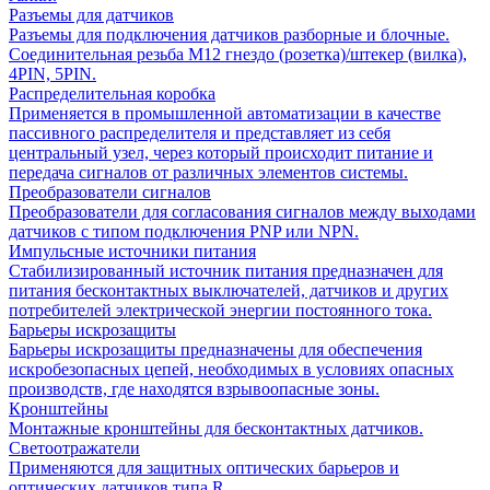
Разъемы для датчиков
Разъемы для подключения датчиков разборные и блочные.
Соединительная резьба М12 гнездо (розетка)/штекер (вилка),
4PIN, 5PIN.
Распределительная коробка
Применяется в промышленной автоматизации в качестве
пассивного распределителя и представляет из себя
центральный узел, через который происходит питание и
передача сигналов от различных элементов системы.
Преобразователи сигналов
Преобразователи для согласования сигналов между выходами
датчиков с типом подключения PNP или NPN.
Импульсные источники питания
Стабилизированный источник питания предназначен для
питания бесконтактных выключателей, датчиков и других
потребителей электрической энергии постоянного тока.
Барьеры искрозащиты
Барьеры искрозащиты предназначены для обеспечения
искробезопасных цепей, необходимых в условиях опасных
производств, где находятся взрывоопасные зоны.
Кронштейны
Монтажные кронштейны для бесконтактных датчиков.
Светоотражатели
Применяются для защитных оптических барьеров и
оптических датчиков типа R.