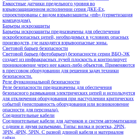
Ёмкостные датчики предельного уровня во
взрывозащищенном исполнении серия ДКЕ-Ех,
спроектированы с видом взрывозащиты «mb» (герметизация
компаундом).
Барьеры искрозащиты
Барьеры искрозащиты предназначены для обеспечения
искробезопасных цепей, необходимых в условиях опасных
производств, где находятся взрывоопасные зоны.
Световой барьер безопасности
Световой барьер (фотобарьер) безопасности серии ВБО-ЭК
создает из инфракрасных лучей плоскость и контролирует
проникновение через нее каких-либо объектов. Применяются
в прессовом оборудовании для решения задач техники
безопасности.
Реле функциональной безопасности
Реле безопасности предназначены для обеспечения
безопасного размыкания электрических цепей и используется
для отключения оборудования при наступлении критических
событий (неисправность оборудования или возникновение
опасности для персонала).
Соединительные кабели
Соединительные кабели для датчиков и систем автоматизации
с одним и двумя разъемами. Типы: вилка и розетка, 2PIN,
3PIN, 4PIN, 5PIN. С разной длиной кабеля и материалом
гайки.