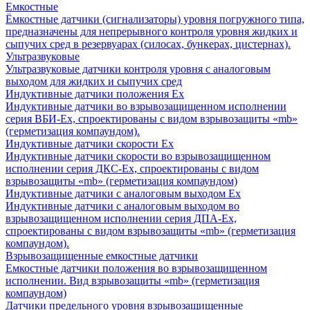
Емкостные
Ёмкостные датчики (сигнализаторы) уровня погружного типа,
предназначены для непрерывного контроля уровня жидких и
сыпучих сред в резервуарах (силосах, бункерах, цистернах).
Ультразвуковые
Ультразвуковые датчики контроля уровня с аналоговым
выходом для жидких и сыпучих сред
Индуктивные датчики положения Ех
Индуктивные датчики во взрывозащищенном исполнении
серия ВБИ-Ех, спроектированы с видом взрывозащиты «mb»
(герметизация компаундом).
Индуктивные датчики скорости Ех
Индуктивные датчики скорости во взрывозащищенном
исполнении серия ДКС-Ех, спроектированы с видом
взрывозащиты «mb» (герметизация компаундом)
Индуктивные датчики с аналоговым выходом Ех
Индуктивные датчики с аналоговым выходом во
взрывозащищенном исполнении серия ДПА-Ех,
спроектированы с видом взрывозащиты «mb» (герметизация
компаундом).
Взрывозащищенные емкостные датчики
Емкостные датчики положения во взрывозащищенном
исполнении. Вид взрывозащиты «mb» (герметизация
компаундом)
Датчики предельного уровня взрывозащищенные