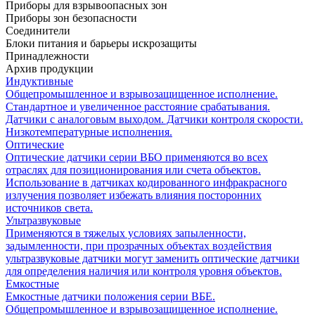
Приборы для взрывоопасных зон
Приборы зон безопасности
Соединители
Блоки питания и барьеры искрозащиты
Принадлежности
Архив продукции
Индуктивные
Общепромышленное и взрывозащищенное исполнение.
Стандартное и увеличенное расстояние срабатывания.
Датчики с аналоговым выходом. Датчики контроля скорости.
Низкотемпературные исполнения.
Оптические
Оптические датчики серии ВБО применяются во всех
отраслях для позиционирования или счета объектов.
Использование в датчиках кодированного инфракрасного
излучения позволяет избежать влияния посторонних
источников света.
Ультразвуковые
Применяются в тяжелых условиях запыленности,
задымленности, при прозрачных объектах воздействия
ультразвуковые датчики могут заменить оптические датчики
для определения наличия или контроля уровня объектов.
Емкостные
Емкостные датчики положения серии ВБЕ.
Общепромышленное и взрывозащищенное исполнение.