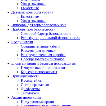
Ультразвуковые
Емкостные
Датчики контроля уровня
Емкостные
Ультразвуковые
Приборы для взрывоопасных зон
Приборы зон безопасности
Световой барьер безопасности
Реле функциональной безопасности
Соединители
Соединительные кабели
Разъемы для датчиков
Распределительная коробка
Преобразователи сигналов
Блоки питания и барьеры искрозащиты
Импульсные источники питания
Барьеры искрозащиты
Принадлежности
Кронштейны
Светоотражатели
Диафрагмы
Тест-блоки
Архив продукции
Индуктивные архив
Соединительные кабели архив