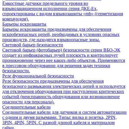
Ёмкостные датчики предельного уровня во
взрывозащищенном исполнении серия ДКЕ-Ех,
спроектированы с видом взрывозащиты «mb» (герметизация
компаундом).
Барьеры искрозащиты
Барьеры искрозащиты предназначены для обеспечения
искробезопасных цепей, необходимых в условиях опасных
производств, где находятся взрывоопасные зоны.
Световой барьер безопасности
Световой барьер (фотобарьер) безопасности серии ВБО-ЭК
создает из инфракрасных лучей плоскость и контролирует
проникновение через нее каких-либо объектов. Применяются
в прессовом оборудовании для решения задач техники
безопасности.
Реле функциональной безопасности
Реле безопасности предназначены для обеспечения
безопасного размыкания электрических цепей и используется
для отключения оборудования при наступлении критических
событий (неисправность оборудования или возникновение
опасности для персонала).
Соединительные кабели
Соединительные кабели для датчиков и систем автоматизации
с одним и двумя разъемами. Типы: вилка и розетка, 2PIN,
3PIN, 4PIN, 5PIN. С разной длиной кабеля и материалом
гайки.