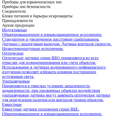
Приборы для взрывоопасных зон
Приборы зон безопасности
Соединители
Блоки питания и барьеры искрозащиты
Принадлежности
Архив продукции
Индуктивные
Общепромышленное и взрывозащищенное исполнение.
Стандартное и увеличенное расстояние срабатывания.
Датчики с аналоговым выходом. Датчики контроля скорости.
Низкотемпературные исполнения.
Оптические
Оптические датчики серии ВБО применяются во всех
отраслях для позиционирования или счета объектов.
Использование в датчиках кодированного инфракрасного
излучения позволяет избежать влияния посторонних
источников света.
Ультразвуковые
Применяются в тяжелых условиях запыленности,
задымленности, при прозрачных объектах воздействия
ультразвуковые датчики могут заменить оптические датчики
для определения наличия или контроля уровня объектов.
Емкостные
Емкостные датчики положения серии ВБЕ.
Общепромышленное и взрывозащищенное исполнение.