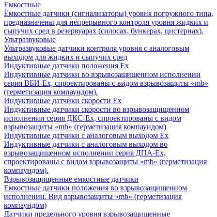
Емкостные
Ёмкостные датчики (сигнализаторы) уровня погружного типа,
предназначены для непрерывного контроля уровня жидких и
сыпучих сред в резервуарах (силосах, бункерах, цистернах).
Ультразвуковые
Ультразвуковые датчики контроля уровня с аналоговым
выходом для жидких и сыпучих сред
Индуктивные датчики положения Ех
Индуктивные датчики во взрывозащищенном исполнении
серия ВБИ-Ех, спроектированы с видом взрывозащиты «mb»
(герметизация компаундом).
Индуктивные датчики скорости Ех
Индуктивные датчики скорости во взрывозащищенном
исполнении серия ДКС-Ех, спроектированы с видом
взрывозащиты «mb» (герметизация компаундом)
Индуктивные датчики с аналоговым выходом Ех
Индуктивные датчики с аналоговым выходом во
взрывозащищенном исполнении серия ДПА-Ех,
спроектированы с видом взрывозащиты «mb» (герметизация
компаундом).
Взрывозащищенные емкостные датчики
Емкостные датчики положения во взрывозащищенном
исполнении. Вид взрывозащиты «mb» (герметизация
компаундом)
Датчики предельного уровня взрывозащищенные