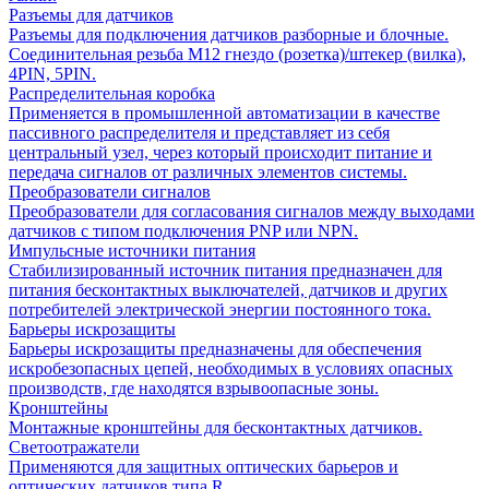
Разъемы для датчиков
Разъемы для подключения датчиков разборные и блочные.
Соединительная резьба М12 гнездо (розетка)/штекер (вилка),
4PIN, 5PIN.
Распределительная коробка
Применяется в промышленной автоматизации в качестве
пассивного распределителя и представляет из себя
центральный узел, через который происходит питание и
передача сигналов от различных элементов системы.
Преобразователи сигналов
Преобразователи для согласования сигналов между выходами
датчиков с типом подключения PNP или NPN.
Импульсные источники питания
Стабилизированный источник питания предназначен для
питания бесконтактных выключателей, датчиков и других
потребителей электрической энергии постоянного тока.
Барьеры искрозащиты
Барьеры искрозащиты предназначены для обеспечения
искробезопасных цепей, необходимых в условиях опасных
производств, где находятся взрывоопасные зоны.
Кронштейны
Монтажные кронштейны для бесконтактных датчиков.
Светоотражатели
Применяются для защитных оптических барьеров и
оптических датчиков типа R.