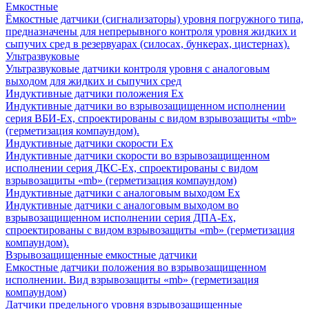
Емкостные
Ёмкостные датчики (сигнализаторы) уровня погружного типа,
предназначены для непрерывного контроля уровня жидких и
сыпучих сред в резервуарах (силосах, бункерах, цистернах).
Ультразвуковые
Ультразвуковые датчики контроля уровня с аналоговым
выходом для жидких и сыпучих сред
Индуктивные датчики положения Ех
Индуктивные датчики во взрывозащищенном исполнении
серия ВБИ-Ех, спроектированы с видом взрывозащиты «mb»
(герметизация компаундом).
Индуктивные датчики скорости Ех
Индуктивные датчики скорости во взрывозащищенном
исполнении серия ДКС-Ех, спроектированы с видом
взрывозащиты «mb» (герметизация компаундом)
Индуктивные датчики с аналоговым выходом Ех
Индуктивные датчики с аналоговым выходом во
взрывозащищенном исполнении серия ДПА-Ех,
спроектированы с видом взрывозащиты «mb» (герметизация
компаундом).
Взрывозащищенные емкостные датчики
Емкостные датчики положения во взрывозащищенном
исполнении. Вид взрывозащиты «mb» (герметизация
компаундом)
Датчики предельного уровня взрывозащищенные