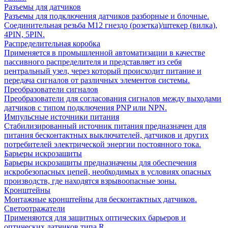
Разъемы для датчиков
Разъемы для подключения датчиков разборные и блочные.
Соединительная резьба М12 гнездо (розетка)/штекер (вилка),
4PIN, 5PIN.
Распределительная коробка
Применяется в промышленной автоматизации в качестве
пассивного распределителя и представляет из себя
центральный узел, через который происходит питание и
передача сигналов от различных элементов системы.
Преобразователи сигналов
Преобразователи для согласования сигналов между выходами
датчиков с типом подключения PNP или NPN.
Импульсные источники питания
Стабилизированный источник питания предназначен для
питания бесконтактных выключателей, датчиков и других
потребителей электрической энергии постоянного тока.
Барьеры искрозащиты
Барьеры искрозащиты предназначены для обеспечения
искробезопасных цепей, необходимых в условиях опасных
производств, где находятся взрывоопасные зоны.
Кронштейны
Монтажные кронштейны для бесконтактных датчиков.
Светоотражатели
Применяются для защитных оптических барьеров и
оптических датчиков типа R.