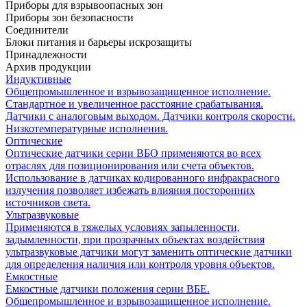
Приборы для взрывоопасных зон
Приборы зон безопасности
Соединители
Блоки питания и барьеры искрозащиты
Принадлежности
Архив продукции
Индуктивные
Общепромышленное и взрывозащищенное исполнение.
Стандартное и увеличенное расстояние срабатывания.
Датчики с аналоговым выходом. Датчики контроля скорости.
Низкотемпературные исполнения.
Оптические
Оптические датчики серии ВБО применяются во всех
отраслях для позиционирования или счета объектов.
Использование в датчиках кодированного инфракрасного
излучения позволяет избежать влияния посторонних
источников света.
Ультразвуковые
Применяются в тяжелых условиях запыленности,
задымленности, при прозрачных объектах воздействия
ультразвуковые датчики могут заменить оптические датчики
для определения наличия или контроля уровня объектов.
Емкостные
Емкостные датчики положения серии ВБЕ.
Общепромышленное и взрывозащищенное исполнение.