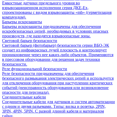
Ёмкостные датчики предельного уровня во
взрывозащищенном исполнении серия ДКЕ-Ех,
спроектированы с видом взрывозащиты «mb» (герметизация
компаундом).
Барьеры искрозащиты
Барьеры искрозащиты предназначены для обеспечения
искробезопасных цепей, необходимых в условиях опасных
производств, где находятся взрывоопасные зоны.
Световой барьер безопасности
Световой барьер (фотобарьер) безопасности серии ВБО-ЭК
создает из инфракрасных лучей плоскость и контролирует
проникновение через нее каких-либо объектов. Применяются
в прессовом оборудовании для решения задач техники
безопасности.
Реле функциональной безопасности
Реле безопасности предназначены для обеспечения
безопасного размыкания электрических цепей и используется
для отключения оборудования при наступлении критических
событий (неисправность оборудования или возникновение
опасности для персонала).
Соединительные кабели
Соединительные кабели для датчиков и систем автоматизации
с одним и двумя разъемами. Типы: вилка и розетка, 2PIN,
3PIN, 4PIN, 5PIN. С разной длиной кабеля и материалом
гайки.