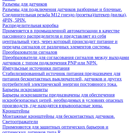
Разъемы для датчиков
Разъемы для подключения датчиков разборные и блочные.
Соединительная резьба М12 гнездо (розетка)/штекер (вилка),
4PIN, 5PIN.
Распределительная коробка
Применяется в промышленной автоматизации в качестве
пассивного распределителя и представляет из себя
центральный узел, через который происходит питание и
передача сигналов от различных элементов системы.
Преобразователи сигналов
Преобразователи для согласования сигналов между выходами
датчиков с типом подключения PNP или NPN.
Импульсные источники питания
Стабилизированный источник питания предназначен для
питания бесконтактных выключателей, датчиков и других
потребителей электрической энергии постоянного тока.
Барьеры искрозащиты
Барьеры искрозащиты предназначены для обеспечения
искробезопасных цепей, необходимых в условиях опасных
производств, где находятся взрывоопасные зоны.
Кронштейны
Монтажные кронштейны для бесконтактных датчиков.
Светоотражатели
Применяются для защитных оптических барьеров и
оптических датчиков типа R.