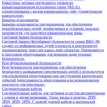
Ёмкостные датчики предельного уровня во
взрывозащищенном исполнении серия ДКЕ-Ех,
спроектированы с видом взрывозащиты «mb» (герметизация
компаундом).
Барьеры искрозащиты
Барьеры искрозащиты предназначены для обеспечения
искробезопасных цепей, необходимых в условиях опасных
производств, где находятся взрывоопасные зоны.
Световой барьер безопасности
Световой барьер (фотобарьер) безопасности серии ВБО-ЭК
создает из инфракрасных лучей плоскость и контролирует
проникновение через нее каких-либо объектов. Применяются
в прессовом оборудовании для решения задач техники
безопасности.
Реле функциональной безопасности
Реле безопасности предназначены для обеспечения
безопасного размыкания электрических цепей и используется
для отключения оборудования при наступлении критических
событий (неисправность оборудования или возникновение
опасности для персонала).
Соединительные кабели
Соединительные кабели для датчиков и систем автоматизации
с одним и двумя разъемами. Типы: вилка и розетка, 2PIN,
3PIN, 4PIN, 5PIN. С разной длиной кабеля и материалом
гайки.