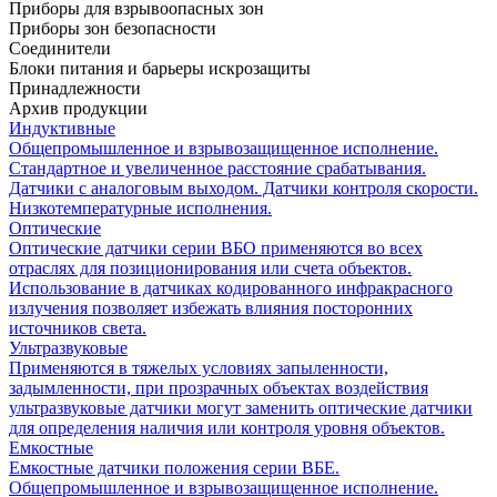
Приборы для взрывоопасных зон
Приборы зон безопасности
Соединители
Блоки питания и барьеры искрозащиты
Принадлежности
Архив продукции
Индуктивные
Общепромышленное и взрывозащищенное исполнение.
Стандартное и увеличенное расстояние срабатывания.
Датчики с аналоговым выходом. Датчики контроля скорости.
Низкотемпературные исполнения.
Оптические
Оптические датчики серии ВБО применяются во всех
отраслях для позиционирования или счета объектов.
Использование в датчиках кодированного инфракрасного
излучения позволяет избежать влияния посторонних
источников света.
Ультразвуковые
Применяются в тяжелых условиях запыленности,
задымленности, при прозрачных объектах воздействия
ультразвуковые датчики могут заменить оптические датчики
для определения наличия или контроля уровня объектов.
Емкостные
Емкостные датчики положения серии ВБЕ.
Общепромышленное и взрывозащищенное исполнение.