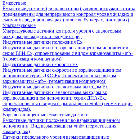
Емкостные
Ёмкостные датчики (сигнализаторы) уровня погружного типа,
предназначены для непрерывного контроля уровня жидких и
сыпучих сред в резервуарах (силосах, бункерах, цистернах).
Ультразвуковые
Ультразвуковые датчики контроля уровня с аналоговым
выходом для жидких и сыпучих сред
Индуктивные датчики положения Ех
Индуктивные датчики во взрывозащищенном исполнении
серия ВБИ-Ех, спроектированы с видом взрывозащиты «mb»
(герметизация компаундом).
Индуктивные датчики скорости Ех
Индуктивные датчики скорости во взрывозащищенном
исполнении серия ДКС-Ех, спроектированы с видом
взрывозащиты «mb» (герметизация компаундом)
Индуктивные датчики с аналоговым выходом Ех
Индуктивные датчики с аналоговым выходом во
взрывозащищенном исполнении серия ДПА-Ех,
спроектированы с видом взрывозащиты «mb» (герметизация
компаундом).
Взрывозащищенные емкостные датчики
Емкостные датчики положения во взрывозащищенном
исполнении. Вид взрывозащиты «mb» (герметизация
компаундом)
Датчики предельного уровня взрывозащищенные