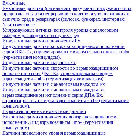
Емкостные
Ёмкостные датчики (сигнализаторы) уровня погружного типа,
предназначены для непрерывного контроля уровня жидких и
сыпучих сред в резервуарах (силосах, бункерах, цистернах).
Ультразвуковые
Ультразвуковые датчики контроля уровня с аналоговым
выходом для жидких и сыпучих сред
Индуктивные датчики положения Ех
Индуктивные датчики во взрывозащищенном исполнении
серия ВБИ-Ех, спроектированы с видом взрывозащиты «mb»
(герметизация компаундом).
Индуктивные датчики скорости Ех
Индуктивные датчики скорости во взрывозащищенном
исполнении серия ДКС-Ех, спроектированы с видом
взрывозащиты «mb» (герметизация компаундом)
Индуктивные датчики с аналоговым выходом Ех
Индуктивные датчики с аналоговым выходом во
взрывозащищенном исполнении серия ДПА-Ех,
спроектированы с видом взрывозащиты «mb» (герметизация
компаундом).
Взрывозащищенные емкостные датчики
Емкостные датчики положения во взрывозащищенном
исполнении. Вид взрывозащиты «mb» (герметизация
компаундом)
Датчики предельного уровня взрывозащищенные