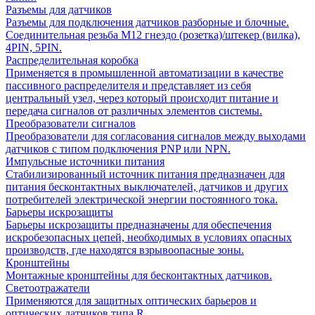
Разъемы для датчиков
Разъемы для подключения датчиков разборные и блочные.
Соединительная резьба М12 гнездо (розетка)/штекер (вилка),
4PIN, 5PIN.
Распределительная коробка
Применяется в промышленной автоматизации в качестве
пассивного распределителя и представляет из себя
центральный узел, через который происходит питание и
передача сигналов от различных элементов системы.
Преобразователи сигналов
Преобразователи для согласования сигналов между выходами
датчиков с типом подключения PNP или NPN.
Импульсные источники питания
Стабилизированный источник питания предназначен для
питания бесконтактных выключателей, датчиков и других
потребителей электрической энергии постоянного тока.
Барьеры искрозащиты
Барьеры искрозащиты предназначены для обеспечения
искробезопасных цепей, необходимых в условиях опасных
производств, где находятся взрывоопасные зоны.
Кронштейны
Монтажные кронштейны для бесконтактных датчиков.
Светоотражатели
Применяются для защитных оптических барьеров и
оптических датчиков типа R.