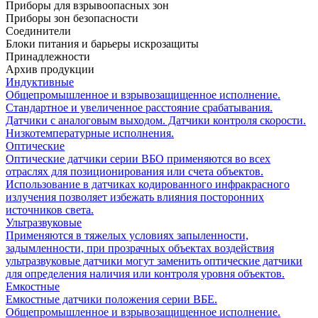
Приборы для взрывоопасных зон
Приборы зон безопасности
Соединители
Блоки питания и барьеры искрозащиты
Принадлежности
Архив продукции
Индуктивные
Общепромышленное и взрывозащищенное исполнение.
Стандартное и увеличенное расстояние срабатывания.
Датчики с аналоговым выходом. Датчики контроля скорости.
Низкотемпературные исполнения.
Оптические
Оптические датчики серии ВБО применяются во всех
отраслях для позиционирования или счета объектов.
Использование в датчиках кодированного инфракрасного
излучения позволяет избежать влияния посторонних
источников света.
Ультразвуковые
Применяются в тяжелых условиях запыленности,
задымленности, при прозрачных объектах воздействия
ультразвуковые датчики могут заменить оптические датчики
для определения наличия или контроля уровня объектов.
Емкостные
Емкостные датчики положения серии ВБЕ.
Общепромышленное и взрывозащищенное исполнение.