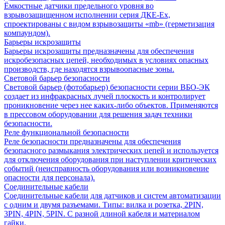
Ёмкостные датчики предельного уровня во
взрывозащищенном исполнении серия ДКЕ-Ех,
спроектированы с видом взрывозащиты «mb» (герметизация
компаундом).
Барьеры искрозащиты
Барьеры искрозащиты предназначены для обеспечения
искробезопасных цепей, необходимых в условиях опасных
производств, где находятся взрывоопасные зоны.
Световой барьер безопасности
Световой барьер (фотобарьер) безопасности серии ВБО-ЭК
создает из инфракрасных лучей плоскость и контролирует
проникновение через нее каких-либо объектов. Применяются
в прессовом оборудовании для решения задач техники
безопасности.
Реле функциональной безопасности
Реле безопасности предназначены для обеспечения
безопасного размыкания электрических цепей и используется
для отключения оборудования при наступлении критических
событий (неисправность оборудования или возникновение
опасности для персонала).
Соединительные кабели
Соединительные кабели для датчиков и систем автоматизации
с одним и двумя разъемами. Типы: вилка и розетка, 2PIN,
3PIN, 4PIN, 5PIN. С разной длиной кабеля и материалом
гайки.