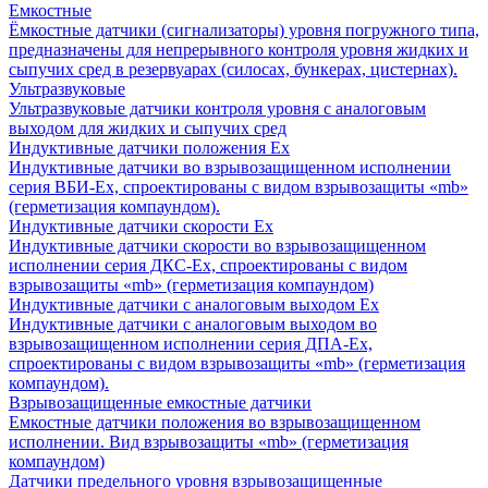
Емкостные
Ёмкостные датчики (сигнализаторы) уровня погружного типа,
предназначены для непрерывного контроля уровня жидких и
сыпучих сред в резервуарах (силосах, бункерах, цистернах).
Ультразвуковые
Ультразвуковые датчики контроля уровня с аналоговым
выходом для жидких и сыпучих сред
Индуктивные датчики положения Ех
Индуктивные датчики во взрывозащищенном исполнении
серия ВБИ-Ех, спроектированы с видом взрывозащиты «mb»
(герметизация компаундом).
Индуктивные датчики скорости Ех
Индуктивные датчики скорости во взрывозащищенном
исполнении серия ДКС-Ех, спроектированы с видом
взрывозащиты «mb» (герметизация компаундом)
Индуктивные датчики с аналоговым выходом Ех
Индуктивные датчики с аналоговым выходом во
взрывозащищенном исполнении серия ДПА-Ех,
спроектированы с видом взрывозащиты «mb» (герметизация
компаундом).
Взрывозащищенные емкостные датчики
Емкостные датчики положения во взрывозащищенном
исполнении. Вид взрывозащиты «mb» (герметизация
компаундом)
Датчики предельного уровня взрывозащищенные