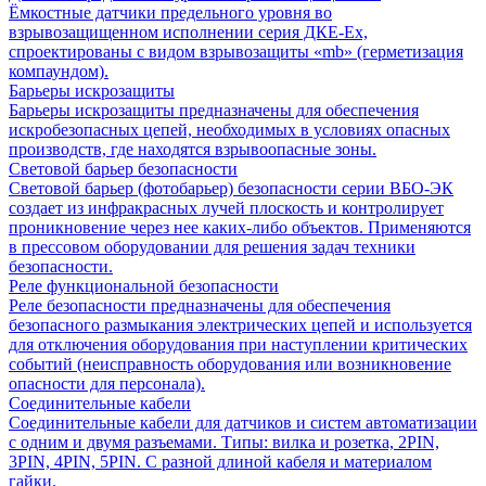
Ёмкостные датчики предельного уровня во
взрывозащищенном исполнении серия ДКЕ-Ех,
спроектированы с видом взрывозащиты «mb» (герметизация
компаундом).
Барьеры искрозащиты
Барьеры искрозащиты предназначены для обеспечения
искробезопасных цепей, необходимых в условиях опасных
производств, где находятся взрывоопасные зоны.
Световой барьер безопасности
Световой барьер (фотобарьер) безопасности серии ВБО-ЭК
создает из инфракрасных лучей плоскость и контролирует
проникновение через нее каких-либо объектов. Применяются
в прессовом оборудовании для решения задач техники
безопасности.
Реле функциональной безопасности
Реле безопасности предназначены для обеспечения
безопасного размыкания электрических цепей и используется
для отключения оборудования при наступлении критических
событий (неисправность оборудования или возникновение
опасности для персонала).
Соединительные кабели
Соединительные кабели для датчиков и систем автоматизации
с одним и двумя разъемами. Типы: вилка и розетка, 2PIN,
3PIN, 4PIN, 5PIN. С разной длиной кабеля и материалом
гайки.