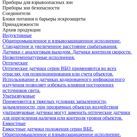
Приборы для взрывоопасных зон
Приборы зон безопасности
Соединители
Блоки питания и барьеры искрозащиты
Принадлежности
Архив продукции
Индуктивные
Общепромышленное и взрывозащищенное исполнение.
Стандартное и увеличенное расстояние срабатывания.
Датчики с аналоговым выходом. Датчики контроля скорости.
Низкотемпературные исполнения.
Оптические
Оптические датчики серии ВБО применяются во всех
отраслях для позиционирования или счета объектов.
Использование в датчиках кодированного инфракрасного
излучения позволяет избежать влияния посторонних
источников света.
Ультразвуковые
Применяются в тяжелых условиях запыленности,
задымленности, при прозрачных объектах воздействия
ультразвуковые датчики могут заменить оптические датчики
для определения наличия или контроля уровня объектов.
Емкостные
Емкостные датчики положения серии ВБЕ.
Общепромышленное и взрывозащищенное исполнение.