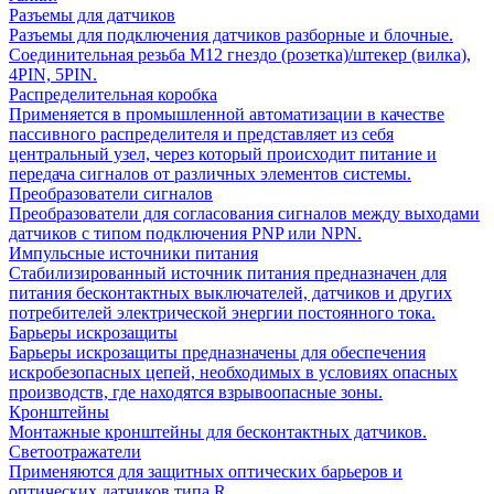
Разъемы для датчиков
Разъемы для подключения датчиков разборные и блочные.
Соединительная резьба М12 гнездо (розетка)/штекер (вилка),
4PIN, 5PIN.
Распределительная коробка
Применяется в промышленной автоматизации в качестве
пассивного распределителя и представляет из себя
центральный узел, через который происходит питание и
передача сигналов от различных элементов системы.
Преобразователи сигналов
Преобразователи для согласования сигналов между выходами
датчиков с типом подключения PNP или NPN.
Импульсные источники питания
Стабилизированный источник питания предназначен для
питания бесконтактных выключателей, датчиков и других
потребителей электрической энергии постоянного тока.
Барьеры искрозащиты
Барьеры искрозащиты предназначены для обеспечения
искробезопасных цепей, необходимых в условиях опасных
производств, где находятся взрывоопасные зоны.
Кронштейны
Монтажные кронштейны для бесконтактных датчиков.
Светоотражатели
Применяются для защитных оптических барьеров и
оптических датчиков типа R.