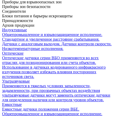
Приборы для взрывоопасных зон
Приборы зон безопасности
Соединители
Блоки питания и барьеры искрозащиты
Принадлежности
Архив продукции
Индуктивные
Общепромышленное и взрывозащищенное исполнение.
Стандартное и увеличенное расстояние срабатывания.
Датчики с аналоговым выходом. Датчики контроля скорости.
Низкотемпературные исполнения.
Оптические
Оптические датчики серии ВБО применяются во всех
отраслях для позиционирования или счета объектов.
Использование в датчиках кодированного инфракрасного
излучения позволяет избежать влияния посторонних
источников света.
Ультразвуковые
Применяются в тяжелых условиях запыленности,
задымленности, при прозрачных объектах воздействия
ультразвуковые датчики могут заменить оптические датчики
для определения наличия или контроля уровня объектов.
Емкостные
Емкостные датчики положения серии ВБЕ.
Общепромышленное и взрывозащищенное исполнение.