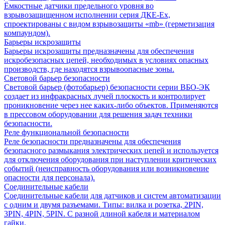
Ёмкостные датчики предельного уровня во
взрывозащищенном исполнении серия ДКЕ-Ех,
спроектированы с видом взрывозащиты «mb» (герметизация
компаундом).
Барьеры искрозащиты
Барьеры искрозащиты предназначены для обеспечения
искробезопасных цепей, необходимых в условиях опасных
производств, где находятся взрывоопасные зоны.
Световой барьер безопасности
Световой барьер (фотобарьер) безопасности серии ВБО-ЭК
создает из инфракрасных лучей плоскость и контролирует
проникновение через нее каких-либо объектов. Применяются
в прессовом оборудовании для решения задач техники
безопасности.
Реле функциональной безопасности
Реле безопасности предназначены для обеспечения
безопасного размыкания электрических цепей и используется
для отключения оборудования при наступлении критических
событий (неисправность оборудования или возникновение
опасности для персонала).
Соединительные кабели
Соединительные кабели для датчиков и систем автоматизации
с одним и двумя разъемами. Типы: вилка и розетка, 2PIN,
3PIN, 4PIN, 5PIN. С разной длиной кабеля и материалом
гайки.