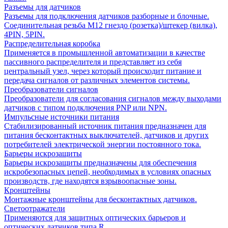
Разъемы для датчиков
Разъемы для подключения датчиков разборные и блочные.
Соединительная резьба М12 гнездо (розетка)/штекер (вилка),
4PIN, 5PIN.
Распределительная коробка
Применяется в промышленной автоматизации в качестве
пассивного распределителя и представляет из себя
центральный узел, через который происходит питание и
передача сигналов от различных элементов системы.
Преобразователи сигналов
Преобразователи для согласования сигналов между выходами
датчиков с типом подключения PNP или NPN.
Импульсные источники питания
Стабилизированный источник питания предназначен для
питания бесконтактных выключателей, датчиков и других
потребителей электрической энергии постоянного тока.
Барьеры искрозащиты
Барьеры искрозащиты предназначены для обеспечения
искробезопасных цепей, необходимых в условиях опасных
производств, где находятся взрывоопасные зоны.
Кронштейны
Монтажные кронштейны для бесконтактных датчиков.
Светоотражатели
Применяются для защитных оптических барьеров и
оптических датчиков типа R.