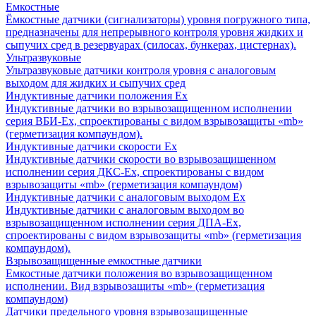
Емкостные
Ёмкостные датчики (сигнализаторы) уровня погружного типа,
предназначены для непрерывного контроля уровня жидких и
сыпучих сред в резервуарах (силосах, бункерах, цистернах).
Ультразвуковые
Ультразвуковые датчики контроля уровня с аналоговым
выходом для жидких и сыпучих сред
Индуктивные датчики положения Ех
Индуктивные датчики во взрывозащищенном исполнении
серия ВБИ-Ех, спроектированы с видом взрывозащиты «mb»
(герметизация компаундом).
Индуктивные датчики скорости Ех
Индуктивные датчики скорости во взрывозащищенном
исполнении серия ДКС-Ех, спроектированы с видом
взрывозащиты «mb» (герметизация компаундом)
Индуктивные датчики с аналоговым выходом Ех
Индуктивные датчики с аналоговым выходом во
взрывозащищенном исполнении серия ДПА-Ех,
спроектированы с видом взрывозащиты «mb» (герметизация
компаундом).
Взрывозащищенные емкостные датчики
Емкостные датчики положения во взрывозащищенном
исполнении. Вид взрывозащиты «mb» (герметизация
компаундом)
Датчики предельного уровня взрывозащищенные