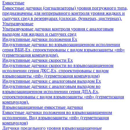
Емкостные
Ёмкостные датчики (сигнализаторы) уровня погружного типа,
предназначены для непрерывного контроля уровня жидких и
сыпучих сред в резервуарах (силосах, бункерах, цистернах).
Ультразвуковые
Ультразвуковые датчики контроля уровня с аналоговым
выходом для жидких и сыпучих сред
Индуктивные датчики положения Ех
Индуктивные датчики во взрывозащищенном исполнении
серия ВБИ-Ех, спроектированы с видом взрывозащиты «mb»
(герметизация компаундом).
Индуктивные датчики скорости Ех
Индуктивные датчики скорости во взрывозащищенном
исполнении серия ДКС-Ех, спроектированы с видом
взрывозащиты «mb» (герметизация компаундом)
Индуктивные датчики с аналоговым выходом Ех
Индуктивные датчики с аналоговым выходом во
взрывозащищенном исполнении серия ДПА-Ех,
спроектированы с видом взрывозащиты «mb» (герметизация
компаундом).
Взрывозащищенные емкостные датчики
Емкостные датчики положения во взрывозащищенном
исполнении. Вид взрывозащиты «mb» (герметизация
компаундом)
Датчики предельного уровня взрывозащищенные