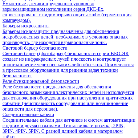
Ёмкостные датчики предельного уровня во
взрывозащищенном исполнении серия ДКЕ-Ех,
спроектированы с видом взрывозащиты «mb» (герметизация
компаундом).
Барьеры искрозащиты
Барьеры искрозащиты предназначены для обеспечения
искробезопасных цепей, необходимых в условиях опасных
производств, где находятся взрывоопасные зоны.
Световой барьер безопасности
Световой барьер (фотобарьер) безопасности серии ВБО-ЭК
создает из инфракрасных лучей плоскость и контролирует
проникновение через нее каких-либо объектов. Применяются
в прессовом оборудовании для решения задач техники
безопасности.
Реле функциональной безопасности
Реле безопасности предназначены для обеспечения
безопасного размыкания электрических цепей и используется
для отключения оборудования при наступлении критических
событий (неисправность оборудования или возникновение
опасности для персонала).
Соединительные кабели
Соединительные кабели для датчиков и систем автоматизации
с одним и двумя разъемами. Типы: вилка и розетка, 2PIN,
3PIN, 4PIN, 5PIN. С разной длиной кабеля и материалом
гайки.