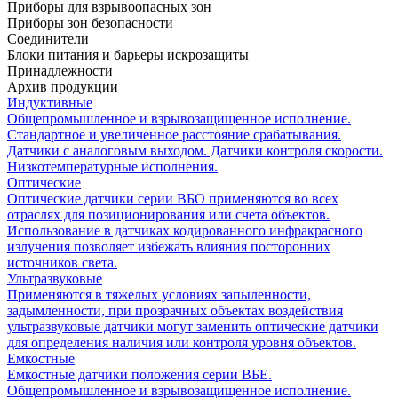
Приборы для взрывоопасных зон
Приборы зон безопасности
Соединители
Блоки питания и барьеры искрозащиты
Принадлежности
Архив продукции
Индуктивные
Общепромышленное и взрывозащищенное исполнение.
Стандартное и увеличенное расстояние срабатывания.
Датчики с аналоговым выходом. Датчики контроля скорости.
Низкотемпературные исполнения.
Оптические
Оптические датчики серии ВБО применяются во всех
отраслях для позиционирования или счета объектов.
Использование в датчиках кодированного инфракрасного
излучения позволяет избежать влияния посторонних
источников света.
Ультразвуковые
Применяются в тяжелых условиях запыленности,
задымленности, при прозрачных объектах воздействия
ультразвуковые датчики могут заменить оптические датчики
для определения наличия или контроля уровня объектов.
Емкостные
Емкостные датчики положения серии ВБЕ.
Общепромышленное и взрывозащищенное исполнение.