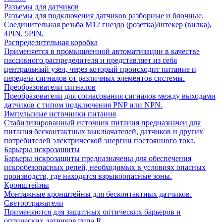
Разъемы для датчиков
Разъемы для подключения датчиков разборные и блочные.
Соединительная резьба М12 гнездо (розетка)/штекер (вилка),
4PIN, 5PIN.
Распределительная коробка
Применяется в промышленной автоматизации в качестве
пассивного распределителя и представляет из себя
центральный узел, через который происходит питание и
передача сигналов от различных элементов системы.
Преобразователи сигналов
Преобразователи для согласования сигналов между выходами
датчиков с типом подключения PNP или NPN.
Импульсные источники питания
Стабилизированный источник питания предназначен для
питания бесконтактных выключателей, датчиков и других
потребителей электрической энергии постоянного тока.
Барьеры искрозащиты
Барьеры искрозащиты предназначены для обеспечения
искробезопасных цепей, необходимых в условиях опасных
производств, где находятся взрывоопасные зоны.
Кронштейны
Монтажные кронштейны для бесконтактных датчиков.
Светоотражатели
Применяются для защитных оптических барьеров и
оптических датчиков типа R.