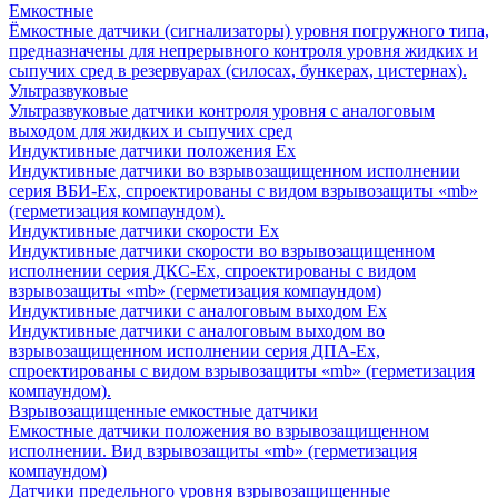
Емкостные
Ёмкостные датчики (сигнализаторы) уровня погружного типа,
предназначены для непрерывного контроля уровня жидких и
сыпучих сред в резервуарах (силосах, бункерах, цистернах).
Ультразвуковые
Ультразвуковые датчики контроля уровня с аналоговым
выходом для жидких и сыпучих сред
Индуктивные датчики положения Ех
Индуктивные датчики во взрывозащищенном исполнении
серия ВБИ-Ех, спроектированы с видом взрывозащиты «mb»
(герметизация компаундом).
Индуктивные датчики скорости Ех
Индуктивные датчики скорости во взрывозащищенном
исполнении серия ДКС-Ех, спроектированы с видом
взрывозащиты «mb» (герметизация компаундом)
Индуктивные датчики с аналоговым выходом Ех
Индуктивные датчики с аналоговым выходом во
взрывозащищенном исполнении серия ДПА-Ех,
спроектированы с видом взрывозащиты «mb» (герметизация
компаундом).
Взрывозащищенные емкостные датчики
Емкостные датчики положения во взрывозащищенном
исполнении. Вид взрывозащиты «mb» (герметизация
компаундом)
Датчики предельного уровня взрывозащищенные