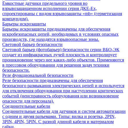
Ёмкостные датчики предельного уровня во
взрывозащищенном исполнении серия ДКЕ-Ех,
спроектированы с видом взрывозащиты «mb» (герметизация
компаундом).
Барьеры искрозащиты
Барьеры искрозащиты предназначены для обеспечения
искробезопасных цепей, необходимых в условиях опасных
производств, где находятся взрывоопасные зоны.
Световой барьер безопасности
Световой барьер (фотобарьер) безопасности серии ВБО-ЭК
создает из инфракрасных лучей плоскость и контролирует
проникновение через нее каких-либо объектов. Применяются
в прессовом оборудовании для решения задач техники
безопасности.
Реле функциональной безопасности
Реле безопасности предназначены для обеспечения
безопасного размыкания электрических цепей и используется
для отключения оборудования при наступлении критических
событий (неисправность оборудования или возникновение
опасности для персонала).
Соединительные кабели
Соединительные кабели для датчиков и систем автоматизации
с одним и двумя разъемами. Типы: вилка и розетка, 2PIN,
3PIN, 4PIN, 5PIN. С разной длиной кабеля и материалом
гайки.