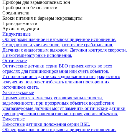
Приборы для взрывоопасных зон
Приборы зон безопасности
Соединители
Блоки питания и барьеры искрозащиты
Принадлежности
Архив продукции
Индуктивные
Общепромышленное и взрывозащищенное исполнение.
Стандартное и увеличенное расстояние срабатывания.
Датчики с аналоговым выходом. Датчики контроля скорости.
Низкотемпературные исполнения.
Оптические
Оптические датчики серии ВБО применяются во всех
отраслях для позиционирования или счета объектов.
Использование в датчиках кодированного инфракрасного
излучения позволяет избежать влияния посторонних
источников света.
Ультразвуковые
Применяются в тяжелых условиях запыленности,
задымленности, при прозрачных объектах воздействия
ультразвуковые датчики могут заменить оптические датчики
для определения наличия или контроля уровня объектов.
Емкостные
Емкостные датчики положения серии ВБЕ.
Общепромышленное и взрывозащищенное исполнение.