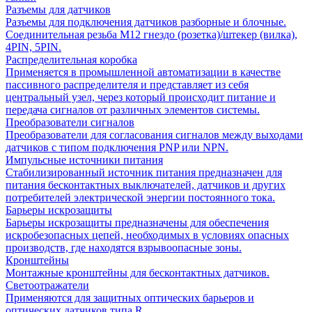
Разъемы для датчиков
Разъемы для подключения датчиков разборные и блочные.
Соединительная резьба М12 гнездо (розетка)/штекер (вилка),
4PIN, 5PIN.
Распределительная коробка
Применяется в промышленной автоматизации в качестве
пассивного распределителя и представляет из себя
центральный узел, через который происходит питание и
передача сигналов от различных элементов системы.
Преобразователи сигналов
Преобразователи для согласования сигналов между выходами
датчиков с типом подключения PNP или NPN.
Импульсные источники питания
Стабилизированный источник питания предназначен для
питания бесконтактных выключателей, датчиков и других
потребителей электрической энергии постоянного тока.
Барьеры искрозащиты
Барьеры искрозащиты предназначены для обеспечения
искробезопасных цепей, необходимых в условиях опасных
производств, где находятся взрывоопасные зоны.
Кронштейны
Монтажные кронштейны для бесконтактных датчиков.
Светоотражатели
Применяются для защитных оптических барьеров и
оптических датчиков типа R.