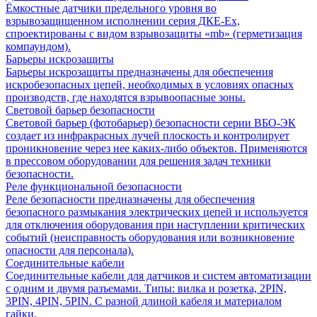
Ёмкостные датчики предельного уровня во
взрывозащищенном исполнении серия ДКЕ-Ех,
спроектированы с видом взрывозащиты «mb» (герметизация
компаундом).
Барьеры искрозащиты
Барьеры искрозащиты предназначены для обеспечения
искробезопасных цепей, необходимых в условиях опасных
производств, где находятся взрывоопасные зоны.
Световой барьер безопасности
Световой барьер (фотобарьер) безопасности серии ВБО-ЭК
создает из инфракрасных лучей плоскость и контролирует
проникновение через нее каких-либо объектов. Применяются
в прессовом оборудовании для решения задач техники
безопасности.
Реле функциональной безопасности
Реле безопасности предназначены для обеспечения
безопасного размыкания электрических цепей и используется
для отключения оборудования при наступлении критических
событий (неисправность оборудования или возникновение
опасности для персонала).
Соединительные кабели
Соединительные кабели для датчиков и систем автоматизации
с одним и двумя разъемами. Типы: вилка и розетка, 2PIN,
3PIN, 4PIN, 5PIN. С разной длиной кабеля и материалом
гайки.