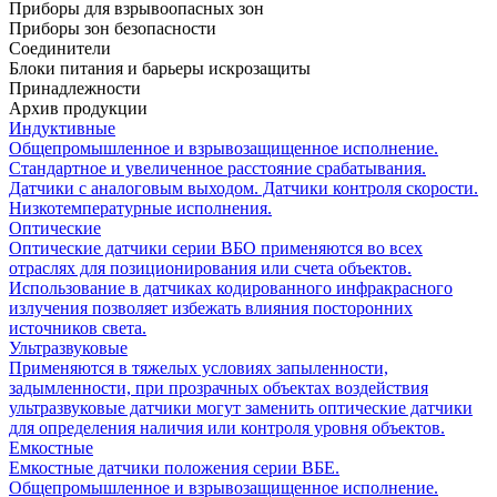
Приборы для взрывоопасных зон
Приборы зон безопасности
Соединители
Блоки питания и барьеры искрозащиты
Принадлежности
Архив продукции
Индуктивные
Общепромышленное и взрывозащищенное исполнение.
Стандартное и увеличенное расстояние срабатывания.
Датчики с аналоговым выходом. Датчики контроля скорости.
Низкотемпературные исполнения.
Оптические
Оптические датчики серии ВБО применяются во всех
отраслях для позиционирования или счета объектов.
Использование в датчиках кодированного инфракрасного
излучения позволяет избежать влияния посторонних
источников света.
Ультразвуковые
Применяются в тяжелых условиях запыленности,
задымленности, при прозрачных объектах воздействия
ультразвуковые датчики могут заменить оптические датчики
для определения наличия или контроля уровня объектов.
Емкостные
Емкостные датчики положения серии ВБЕ.
Общепромышленное и взрывозащищенное исполнение.