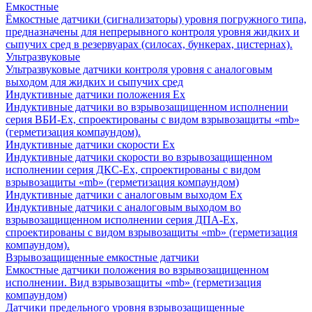
Емкостные
Ёмкостные датчики (сигнализаторы) уровня погружного типа,
предназначены для непрерывного контроля уровня жидких и
сыпучих сред в резервуарах (силосах, бункерах, цистернах).
Ультразвуковые
Ультразвуковые датчики контроля уровня с аналоговым
выходом для жидких и сыпучих сред
Индуктивные датчики положения Ех
Индуктивные датчики во взрывозащищенном исполнении
серия ВБИ-Ех, спроектированы с видом взрывозащиты «mb»
(герметизация компаундом).
Индуктивные датчики скорости Ех
Индуктивные датчики скорости во взрывозащищенном
исполнении серия ДКС-Ех, спроектированы с видом
взрывозащиты «mb» (герметизация компаундом)
Индуктивные датчики с аналоговым выходом Ех
Индуктивные датчики с аналоговым выходом во
взрывозащищенном исполнении серия ДПА-Ех,
спроектированы с видом взрывозащиты «mb» (герметизация
компаундом).
Взрывозащищенные емкостные датчики
Емкостные датчики положения во взрывозащищенном
исполнении. Вид взрывозащиты «mb» (герметизация
компаундом)
Датчики предельного уровня взрывозащищенные