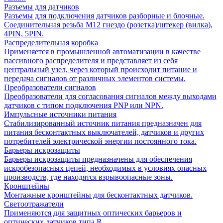
Разъемы для датчиков
Разъемы для подключения датчиков разборные и блочные.
Соединительная резьба М12 гнездо (розетка)/штекер (вилка),
4PIN, 5PIN.
Распределительная коробка
Применяется в промышленной автоматизации в качестве
пассивного распределителя и представляет из себя
центральный узел, через который происходит питание и
передача сигналов от различных элементов системы.
Преобразователи сигналов
Преобразователи для согласования сигналов между выходами
датчиков с типом подключения PNP или NPN.
Импульсные источники питания
Стабилизированный источник питания предназначен для
питания бесконтактных выключателей, датчиков и других
потребителей электрической энергии постоянного тока.
Барьеры искрозащиты
Барьеры искрозащиты предназначены для обеспечения
искробезопасных цепей, необходимых в условиях опасных
производств, где находятся взрывоопасные зоны.
Кронштейны
Монтажные кронштейны для бесконтактных датчиков.
Светоотражатели
Применяются для защитных оптических барьеров и
оптических датчиков типа R.