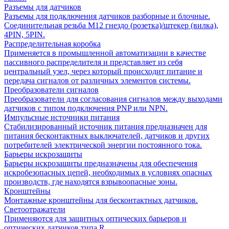
Разъемы для датчиков
Разъемы для подключения датчиков разборные и блочные.
Соединительная резьба М12 гнездо (розетка)/штекер (вилка),
4PIN, 5PIN.
Распределительная коробка
Применяется в промышленной автоматизации в качестве
пассивного распределителя и представляет из себя
центральный узел, через который происходит питание и
передача сигналов от различных элементов системы.
Преобразователи сигналов
Преобразователи для согласования сигналов между выходами
датчиков с типом подключения PNP или NPN.
Импульсные источники питания
Стабилизированный источник питания предназначен для
питания бесконтактных выключателей, датчиков и других
потребителей электрической энергии постоянного тока.
Барьеры искрозащиты
Барьеры искрозащиты предназначены для обеспечения
искробезопасных цепей, необходимых в условиях опасных
производств, где находятся взрывоопасные зоны.
Кронштейны
Монтажные кронштейны для бесконтактных датчиков.
Светоотражатели
Применяются для защитных оптических барьеров и
оптических датчиков типа R.