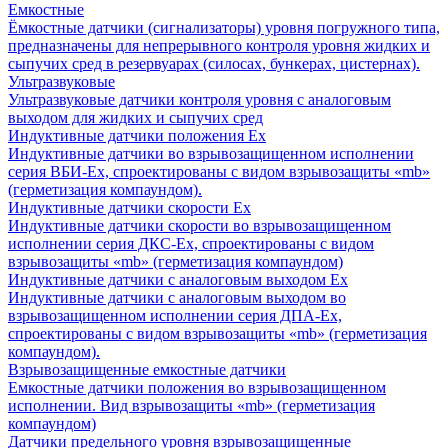
Емкостные
Ёмкостные датчики (сигнализаторы) уровня погружного типа,
предназначены для непрерывного контроля уровня жидких и
сыпучих сред в резервуарах (силосах, бункерах, цистернах).
Ультразвуковые
Ультразвуковые датчики контроля уровня с аналоговым
выходом для жидких и сыпучих сред
Индуктивные датчики положения Ех
Индуктивные датчики во взрывозащищенном исполнении
серия ВБИ-Ех, спроектированы с видом взрывозащиты «mb»
(герметизация компаундом).
Индуктивные датчики скорости Ех
Индуктивные датчики скорости во взрывозащищенном
исполнении серия ДКС-Ех, спроектированы с видом
взрывозащиты «mb» (герметизация компаундом)
Индуктивные датчики с аналоговым выходом Ех
Индуктивные датчики с аналоговым выходом во
взрывозащищенном исполнении серия ДПА-Ех,
спроектированы с видом взрывозащиты «mb» (герметизация
компаундом).
Взрывозащищенные емкостные датчики
Емкостные датчики положения во взрывозащищенном
исполнении. Вид взрывозащиты «mb» (герметизация
компаундом)
Датчики предельного уровня взрывозащищенные