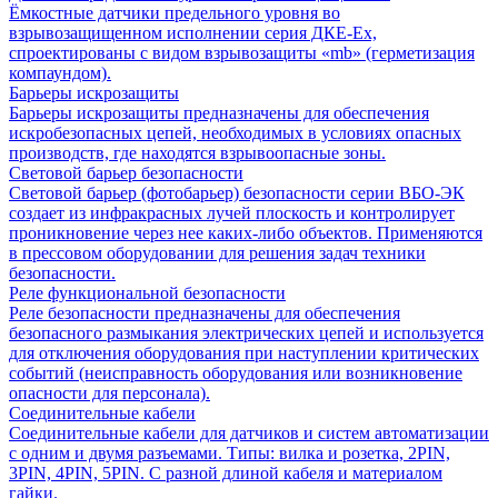
Ёмкостные датчики предельного уровня во
взрывозащищенном исполнении серия ДКЕ-Ех,
спроектированы с видом взрывозащиты «mb» (герметизация
компаундом).
Барьеры искрозащиты
Барьеры искрозащиты предназначены для обеспечения
искробезопасных цепей, необходимых в условиях опасных
производств, где находятся взрывоопасные зоны.
Световой барьер безопасности
Световой барьер (фотобарьер) безопасности серии ВБО-ЭК
создает из инфракрасных лучей плоскость и контролирует
проникновение через нее каких-либо объектов. Применяются
в прессовом оборудовании для решения задач техники
безопасности.
Реле функциональной безопасности
Реле безопасности предназначены для обеспечения
безопасного размыкания электрических цепей и используется
для отключения оборудования при наступлении критических
событий (неисправность оборудования или возникновение
опасности для персонала).
Соединительные кабели
Соединительные кабели для датчиков и систем автоматизации
с одним и двумя разъемами. Типы: вилка и розетка, 2PIN,
3PIN, 4PIN, 5PIN. С разной длиной кабеля и материалом
гайки.