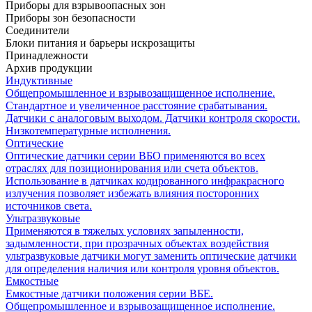
Приборы для взрывоопасных зон
Приборы зон безопасности
Соединители
Блоки питания и барьеры искрозащиты
Принадлежности
Архив продукции
Индуктивные
Общепромышленное и взрывозащищенное исполнение.
Стандартное и увеличенное расстояние срабатывания.
Датчики с аналоговым выходом. Датчики контроля скорости.
Низкотемпературные исполнения.
Оптические
Оптические датчики серии ВБО применяются во всех
отраслях для позиционирования или счета объектов.
Использование в датчиках кодированного инфракрасного
излучения позволяет избежать влияния посторонних
источников света.
Ультразвуковые
Применяются в тяжелых условиях запыленности,
задымленности, при прозрачных объектах воздействия
ультразвуковые датчики могут заменить оптические датчики
для определения наличия или контроля уровня объектов.
Емкостные
Емкостные датчики положения серии ВБЕ.
Общепромышленное и взрывозащищенное исполнение.