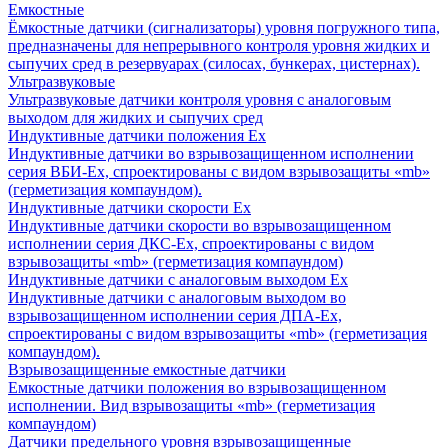
Емкостные
Ёмкостные датчики (сигнализаторы) уровня погружного типа,
предназначены для непрерывного контроля уровня жидких и
сыпучих сред в резервуарах (силосах, бункерах, цистернах).
Ультразвуковые
Ультразвуковые датчики контроля уровня с аналоговым
выходом для жидких и сыпучих сред
Индуктивные датчики положения Ех
Индуктивные датчики во взрывозащищенном исполнении
серия ВБИ-Ех, спроектированы с видом взрывозащиты «mb»
(герметизация компаундом).
Индуктивные датчики скорости Ех
Индуктивные датчики скорости во взрывозащищенном
исполнении серия ДКС-Ех, спроектированы с видом
взрывозащиты «mb» (герметизация компаундом)
Индуктивные датчики с аналоговым выходом Ех
Индуктивные датчики с аналоговым выходом во
взрывозащищенном исполнении серия ДПА-Ех,
спроектированы с видом взрывозащиты «mb» (герметизация
компаундом).
Взрывозащищенные емкостные датчики
Емкостные датчики положения во взрывозащищенном
исполнении. Вид взрывозащиты «mb» (герметизация
компаундом)
Датчики предельного уровня взрывозащищенные