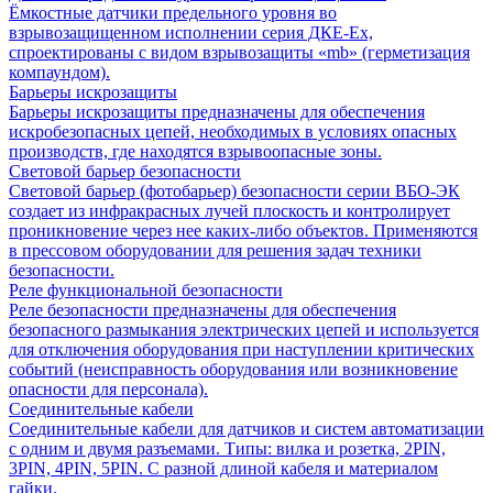
Ёмкостные датчики предельного уровня во
взрывозащищенном исполнении серия ДКЕ-Ех,
спроектированы с видом взрывозащиты «mb» (герметизация
компаундом).
Барьеры искрозащиты
Барьеры искрозащиты предназначены для обеспечения
искробезопасных цепей, необходимых в условиях опасных
производств, где находятся взрывоопасные зоны.
Световой барьер безопасности
Световой барьер (фотобарьер) безопасности серии ВБО-ЭК
создает из инфракрасных лучей плоскость и контролирует
проникновение через нее каких-либо объектов. Применяются
в прессовом оборудовании для решения задач техники
безопасности.
Реле функциональной безопасности
Реле безопасности предназначены для обеспечения
безопасного размыкания электрических цепей и используется
для отключения оборудования при наступлении критических
событий (неисправность оборудования или возникновение
опасности для персонала).
Соединительные кабели
Соединительные кабели для датчиков и систем автоматизации
с одним и двумя разъемами. Типы: вилка и розетка, 2PIN,
3PIN, 4PIN, 5PIN. С разной длиной кабеля и материалом
гайки.