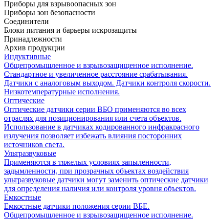
Приборы для взрывоопасных зон
Приборы зон безопасности
Соединители
Блоки питания и барьеры искрозащиты
Принадлежности
Архив продукции
Индуктивные
Общепромышленное и взрывозащищенное исполнение.
Стандартное и увеличенное расстояние срабатывания.
Датчики с аналоговым выходом. Датчики контроля скорости.
Низкотемпературные исполнения.
Оптические
Оптические датчики серии ВБО применяются во всех
отраслях для позиционирования или счета объектов.
Использование в датчиках кодированного инфракрасного
излучения позволяет избежать влияния посторонних
источников света.
Ультразвуковые
Применяются в тяжелых условиях запыленности,
задымленности, при прозрачных объектах воздействия
ультразвуковые датчики могут заменить оптические датчики
для определения наличия или контроля уровня объектов.
Емкостные
Емкостные датчики положения серии ВБЕ.
Общепромышленное и взрывозащищенное исполнение.