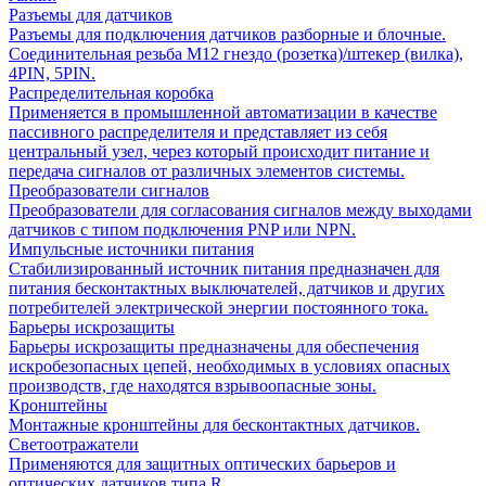
Разъемы для датчиков
Разъемы для подключения датчиков разборные и блочные.
Соединительная резьба М12 гнездо (розетка)/штекер (вилка),
4PIN, 5PIN.
Распределительная коробка
Применяется в промышленной автоматизации в качестве
пассивного распределителя и представляет из себя
центральный узел, через который происходит питание и
передача сигналов от различных элементов системы.
Преобразователи сигналов
Преобразователи для согласования сигналов между выходами
датчиков с типом подключения PNP или NPN.
Импульсные источники питания
Стабилизированный источник питания предназначен для
питания бесконтактных выключателей, датчиков и других
потребителей электрической энергии постоянного тока.
Барьеры искрозащиты
Барьеры искрозащиты предназначены для обеспечения
искробезопасных цепей, необходимых в условиях опасных
производств, где находятся взрывоопасные зоны.
Кронштейны
Монтажные кронштейны для бесконтактных датчиков.
Светоотражатели
Применяются для защитных оптических барьеров и
оптических датчиков типа R.