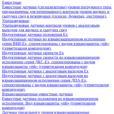
Емкостные
Ёмкостные датчики (сигнализаторы) уровня погружного типа,
предназначены для непрерывного контроля уровня жидких и
сыпучих сред в резервуарах (силосах, бункерах, цистернах).
Ультразвуковые
Ультразвуковые датчики контроля уровня с аналоговым
выходом для жидких и сыпучих сред
Индуктивные датчики положения Ех
Индуктивные датчики во взрывозащищенном исполнении
серия ВБИ-Ех, спроектированы с видом взрывозащиты «mb»
(герметизация компаундом).
Индуктивные датчики скорости Ех
Индуктивные датчики скорости во взрывозащищенном
исполнении серия ДКС-Ех, спроектированы с видом
взрывозащиты «mb» (герметизация компаундом)
Индуктивные датчики с аналоговым выходом Ех
Индуктивные датчики с аналоговым выходом во
взрывозащищенном исполнении серия ДПА-Ех,
спроектированы с видом взрывозащиты «mb» (герметизация
компаундом).
Взрывозащищенные емкостные датчики
Емкостные датчики положения во взрывозащищенном
исполнении. Вид взрывозащиты «mb» (герметизация
компаундом)
Датчики предельного уровня взрывозащищенные