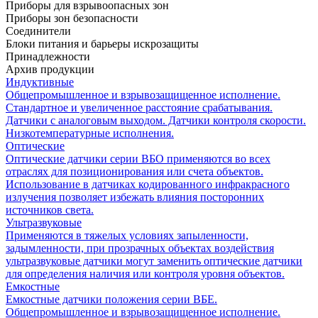
Приборы для взрывоопасных зон
Приборы зон безопасности
Соединители
Блоки питания и барьеры искрозащиты
Принадлежности
Архив продукции
Индуктивные
Общепромышленное и взрывозащищенное исполнение.
Стандартное и увеличенное расстояние срабатывания.
Датчики с аналоговым выходом. Датчики контроля скорости.
Низкотемпературные исполнения.
Оптические
Оптические датчики серии ВБО применяются во всех
отраслях для позиционирования или счета объектов.
Использование в датчиках кодированного инфракрасного
излучения позволяет избежать влияния посторонних
источников света.
Ультразвуковые
Применяются в тяжелых условиях запыленности,
задымленности, при прозрачных объектах воздействия
ультразвуковые датчики могут заменить оптические датчики
для определения наличия или контроля уровня объектов.
Емкостные
Емкостные датчики положения серии ВБЕ.
Общепромышленное и взрывозащищенное исполнение.