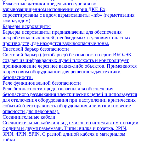
Ёмкостные датчики предельного уровня во
взрывозащищенном исполнении серия ДКЕ-Ех,
спроектированы с видом взрывозащиты «mb» (герметизация
компаундом).
Барьеры искрозащиты
Барьеры искрозащиты предназначены для обеспечения
искробезопасных цепей, необходимых в условиях опасных
производств, где находятся взрывоопасные зоны.
Световой барьер безопасности
Световой барьер (фотобарьер) безопасности серии ВБО-ЭК
создает из инфракрасных лучей плоскость и контролирует
проникновение через нее каких-либо объектов. Применяются
в прессовом оборудовании для решения задач техники
безопасности.
Реле функциональной безопасности
Реле безопасности предназначены для обеспечения
безопасного размыкания электрических цепей и используется
для отключения оборудования при наступлении критических
событий (неисправность оборудования или возникновение
опасности для персонала).
Соединительные кабели
Соединительные кабели для датчиков и систем автоматизации
с одним и двумя разъемами. Типы: вилка и розетка, 2PIN,
3PIN, 4PIN, 5PIN. С разной длиной кабеля и материалом
гайки.