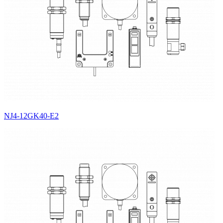
NJ4-12GK40-E2