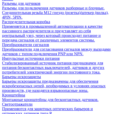
Разъемы для датчиков
Разъемы для подключения датчиков разборные и блочные.
Соединительная резьба М12 гнездо (розетка)/штекер (вилка),
4PIN, 5PIN.
Распределительная коробка
Применяется в промышленной автоматизации в качестве
пассивного распределителя и представляет из себя
центральный узел, через который происходит питание и
передача сигналов от различных элементов системы.
Преобразователи сигналов
Преобразователи для согласования сигналов между выходами
датчиков с типом подключения PNP или NPN.
Импульсные источники питания
Стабилизированный источник питания предназначен для
питания бесконтактных выключателей, датчиков и других
потребителей электрической энергии постоянного тока.
Барьеры искрозащиты
Барьеры искрозащиты предназначены для обеспечения
искробезопасных цепей, необходимых в условиях опасных
производств, где находятся взрывоопасные зоны.
Кронштейны
Монтажные кронштейны для бесконтактных датчиков.
Светоотражатели
Применяются для защитных оптических барьеров и
оптических датчиков типа R.