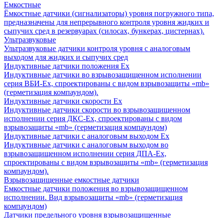
Емкостные
Ёмкостные датчики (сигнализаторы) уровня погружного типа,
предназначены для непрерывного контроля уровня жидких и
сыпучих сред в резервуарах (силосах, бункерах, цистернах).
Ультразвуковые
Ультразвуковые датчики контроля уровня с аналоговым
выходом для жидких и сыпучих сред
Индуктивные датчики положения Ех
Индуктивные датчики во взрывозащищенном исполнении
серия ВБИ-Ех, спроектированы с видом взрывозащиты «mb»
(герметизация компаундом).
Индуктивные датчики скорости Ех
Индуктивные датчики скорости во взрывозащищенном
исполнении серия ДКС-Ех, спроектированы с видом
взрывозащиты «mb» (герметизация компаундом)
Индуктивные датчики с аналоговым выходом Ех
Индуктивные датчики с аналоговым выходом во
взрывозащищенном исполнении серия ДПА-Ех,
спроектированы с видом взрывозащиты «mb» (герметизация
компаундом).
Взрывозащищенные емкостные датчики
Емкостные датчики положения во взрывозащищенном
исполнении. Вид взрывозащиты «mb» (герметизация
компаундом)
Датчики предельного уровня взрывозащищенные