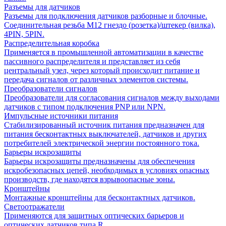
Разъемы для датчиков
Разъемы для подключения датчиков разборные и блочные.
Соединительная резьба М12 гнездо (розетка)/штекер (вилка),
4PIN, 5PIN.
Распределительная коробка
Применяется в промышленной автоматизации в качестве
пассивного распределителя и представляет из себя
центральный узел, через который происходит питание и
передача сигналов от различных элементов системы.
Преобразователи сигналов
Преобразователи для согласования сигналов между выходами
датчиков с типом подключения PNP или NPN.
Импульсные источники питания
Стабилизированный источник питания предназначен для
питания бесконтактных выключателей, датчиков и других
потребителей электрической энергии постоянного тока.
Барьеры искрозащиты
Барьеры искрозащиты предназначены для обеспечения
искробезопасных цепей, необходимых в условиях опасных
производств, где находятся взрывоопасные зоны.
Кронштейны
Монтажные кронштейны для бесконтактных датчиков.
Светоотражатели
Применяются для защитных оптических барьеров и
оптических датчиков типа R.