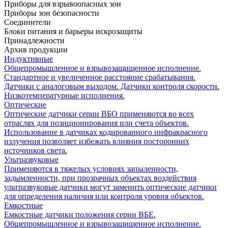
Приборы для взрывоопасных зон
Приборы зон безопасности
Соединители
Блоки питания и барьеры искрозащиты
Принадлежности
Архив продукции
Индуктивные
Общепромышленное и взрывозащищенное исполнение.
Стандартное и увеличенное расстояние срабатывания.
Датчики с аналоговым выходом. Датчики контроля скорости.
Низкотемпературные исполнения.
Оптические
Оптические датчики серии ВБО применяются во всех
отраслях для позиционирования или счета объектов.
Использование в датчиках кодированного инфракрасного
излучения позволяет избежать влияния посторонних
источников света.
Ультразвуковые
Применяются в тяжелых условиях запыленности,
задымленности, при прозрачных объектах воздействия
ультразвуковые датчики могут заменить оптические датчики
для определения наличия или контроля уровня объектов.
Емкостные
Емкостные датчики положения серии ВБЕ.
Общепромышленное и взрывозащищенное исполнение.