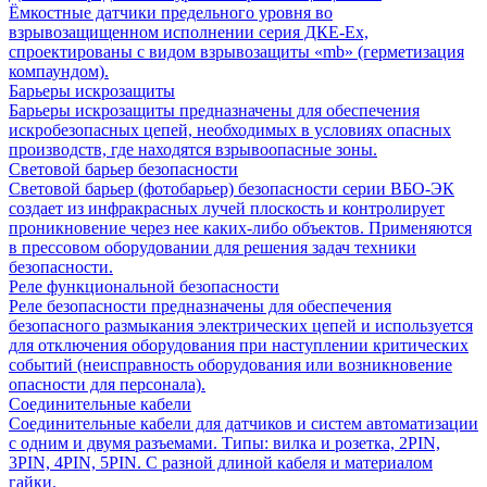
Ёмкостные датчики предельного уровня во
взрывозащищенном исполнении серия ДКЕ-Ех,
спроектированы с видом взрывозащиты «mb» (герметизация
компаундом).
Барьеры искрозащиты
Барьеры искрозащиты предназначены для обеспечения
искробезопасных цепей, необходимых в условиях опасных
производств, где находятся взрывоопасные зоны.
Световой барьер безопасности
Световой барьер (фотобарьер) безопасности серии ВБО-ЭК
создает из инфракрасных лучей плоскость и контролирует
проникновение через нее каких-либо объектов. Применяются
в прессовом оборудовании для решения задач техники
безопасности.
Реле функциональной безопасности
Реле безопасности предназначены для обеспечения
безопасного размыкания электрических цепей и используется
для отключения оборудования при наступлении критических
событий (неисправность оборудования или возникновение
опасности для персонала).
Соединительные кабели
Соединительные кабели для датчиков и систем автоматизации
с одним и двумя разъемами. Типы: вилка и розетка, 2PIN,
3PIN, 4PIN, 5PIN. С разной длиной кабеля и материалом
гайки.