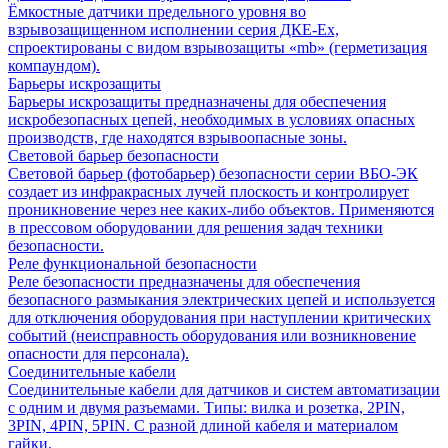
Ёмкостные датчики предельного уровня во
взрывозащищенном исполнении серия ДКЕ-Ех,
спроектированы с видом взрывозащиты «mb» (герметизация
компаундом).
Барьеры искрозащиты
Барьеры искрозащиты предназначены для обеспечения
искробезопасных цепей, необходимых в условиях опасных
производств, где находятся взрывоопасные зоны.
Световой барьер безопасности
Световой барьер (фотобарьер) безопасности серии ВБО-ЭК
создает из инфракрасных лучей плоскость и контролирует
проникновение через нее каких-либо объектов. Применяются
в прессовом оборудовании для решения задач техники
безопасности.
Реле функциональной безопасности
Реле безопасности предназначены для обеспечения
безопасного размыкания электрических цепей и используется
для отключения оборудования при наступлении критических
событий (неисправность оборудования или возникновение
опасности для персонала).
Соединительные кабели
Соединительные кабели для датчиков и систем автоматизации
с одним и двумя разъемами. Типы: вилка и розетка, 2PIN,
3PIN, 4PIN, 5PIN. С разной длиной кабеля и материалом
гайки.