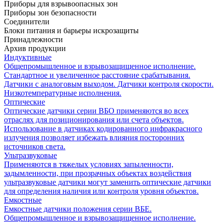
Приборы для взрывоопасных зон
Приборы зон безопасности
Соединители
Блоки питания и барьеры искрозащиты
Принадлежности
Архив продукции
Индуктивные
Общепромышленное и взрывозащищенное исполнение.
Стандартное и увеличенное расстояние срабатывания.
Датчики с аналоговым выходом. Датчики контроля скорости.
Низкотемпературные исполнения.
Оптические
Оптические датчики серии ВБО применяются во всех
отраслях для позиционирования или счета объектов.
Использование в датчиках кодированного инфракрасного
излучения позволяет избежать влияния посторонних
источников света.
Ультразвуковые
Применяются в тяжелых условиях запыленности,
задымленности, при прозрачных объектах воздействия
ультразвуковые датчики могут заменить оптические датчики
для определения наличия или контроля уровня объектов.
Емкостные
Емкостные датчики положения серии ВБЕ.
Общепромышленное и взрывозащищенное исполнение.