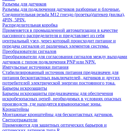
Разъемы для датчиков
Разъемы для подключения датчиков разборные и блочные.
Соединительная резьба М12 гнездо (розетка)/штекер (вилка),
4PIN, 5PIN.
Распределительная коробка
Применяется в промышленной автоматизации в качестве
пассивного распределителя и представляет из себя
центральный узел, через который происходит питание и
передача сигналов от различных элементов системы.
Преобразователи сигналов
Преобразователи для согласования сигналов между выходами
датчиков с типом подключения PNP или NPN.
Импульсные источники питания
Стабилизированный источник питания предназначен для
питания бесконтактных выключателей, датчиков и других
потребителей электрической энергии постоянного тока.
Барьеры искрозащиты
Барьеры искрозащиты предназначены для обеспечения
искробезопасных цепей, необходимых в условиях опасных
производств, где находятся взрывоопасные зоны.
Кронштейны
Монтажные кронштейны для бесконтактных датчиков.
Светоотражатели
Применяются для защитных оптических барьеров и
оптических датчиков типа R.