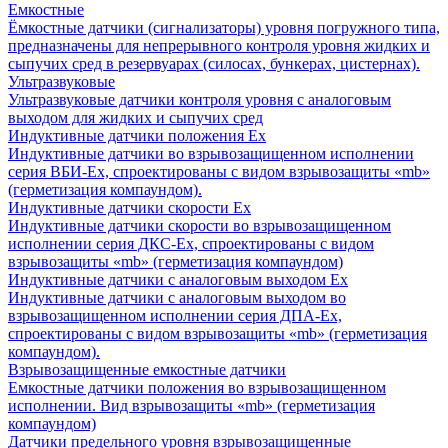
Емкостные
Ёмкостные датчики (сигнализаторы) уровня погружного типа,
предназначены для непрерывного контроля уровня жидких и
сыпучих сред в резервуарах (силосах, бункерах, цистернах).
Ультразвуковые
Ультразвуковые датчики контроля уровня с аналоговым
выходом для жидких и сыпучих сред
Индуктивные датчики положения Ех
Индуктивные датчики во взрывозащищенном исполнении
серия ВБИ-Ех, спроектированы с видом взрывозащиты «mb»
(герметизация компаундом).
Индуктивные датчики скорости Ех
Индуктивные датчики скорости во взрывозащищенном
исполнении серия ДКС-Ех, спроектированы с видом
взрывозащиты «mb» (герметизация компаундом)
Индуктивные датчики с аналоговым выходом Ех
Индуктивные датчики с аналоговым выходом во
взрывозащищенном исполнении серия ДПА-Ех,
спроектированы с видом взрывозащиты «mb» (герметизация
компаундом).
Взрывозащищенные емкостные датчики
Емкостные датчики положения во взрывозащищенном
исполнении. Вид взрывозащиты «mb» (герметизация
компаундом)
Датчики предельного уровня взрывозащищенные