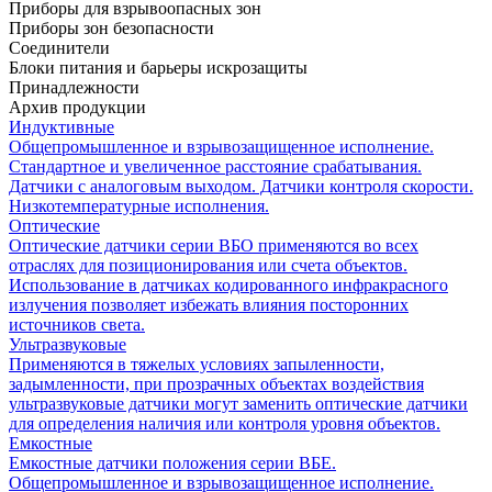
Приборы для взрывоопасных зон
Приборы зон безопасности
Соединители
Блоки питания и барьеры искрозащиты
Принадлежности
Архив продукции
Индуктивные
Общепромышленное и взрывозащищенное исполнение.
Стандартное и увеличенное расстояние срабатывания.
Датчики с аналоговым выходом. Датчики контроля скорости.
Низкотемпературные исполнения.
Оптические
Оптические датчики серии ВБО применяются во всех
отраслях для позиционирования или счета объектов.
Использование в датчиках кодированного инфракрасного
излучения позволяет избежать влияния посторонних
источников света.
Ультразвуковые
Применяются в тяжелых условиях запыленности,
задымленности, при прозрачных объектах воздействия
ультразвуковые датчики могут заменить оптические датчики
для определения наличия или контроля уровня объектов.
Емкостные
Емкостные датчики положения серии ВБЕ.
Общепромышленное и взрывозащищенное исполнение.