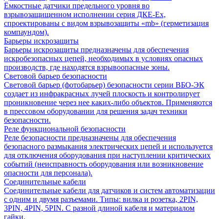
Ёмкостные датчики предельного уровня во
взрывозащищенном исполнении серия ДКЕ-Ех,
спроектированы с видом взрывозащиты «mb» (герметизация
компаундом).
Барьеры искрозащиты
Барьеры искрозащиты предназначены для обеспечения
искробезопасных цепей, необходимых в условиях опасных
производств, где находятся взрывоопасные зоны.
Световой барьер безопасности
Световой барьер (фотобарьер) безопасности серии ВБО-ЭК
создает из инфракрасных лучей плоскость и контролирует
проникновение через нее каких-либо объектов. Применяются
в прессовом оборудовании для решения задач техники
безопасности.
Реле функциональной безопасности
Реле безопасности предназначены для обеспечения
безопасного размыкания электрических цепей и используется
для отключения оборудования при наступлении критических
событий (неисправность оборудования или возникновение
опасности для персонала).
Соединительные кабели
Соединительные кабели для датчиков и систем автоматизации
с одним и двумя разъемами. Типы: вилка и розетка, 2PIN,
3PIN, 4PIN, 5PIN. С разной длиной кабеля и материалом
гайки.