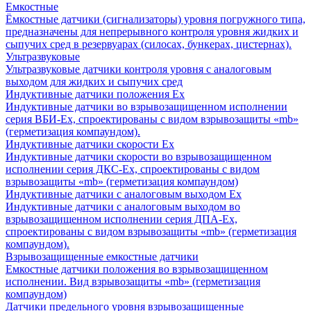
Емкостные
Ёмкостные датчики (сигнализаторы) уровня погружного типа,
предназначены для непрерывного контроля уровня жидких и
сыпучих сред в резервуарах (силосах, бункерах, цистернах).
Ультразвуковые
Ультразвуковые датчики контроля уровня с аналоговым
выходом для жидких и сыпучих сред
Индуктивные датчики положения Ех
Индуктивные датчики во взрывозащищенном исполнении
серия ВБИ-Ех, спроектированы с видом взрывозащиты «mb»
(герметизация компаундом).
Индуктивные датчики скорости Ех
Индуктивные датчики скорости во взрывозащищенном
исполнении серия ДКС-Ех, спроектированы с видом
взрывозащиты «mb» (герметизация компаундом)
Индуктивные датчики с аналоговым выходом Ех
Индуктивные датчики с аналоговым выходом во
взрывозащищенном исполнении серия ДПА-Ех,
спроектированы с видом взрывозащиты «mb» (герметизация
компаундом).
Взрывозащищенные емкостные датчики
Емкостные датчики положения во взрывозащищенном
исполнении. Вид взрывозащиты «mb» (герметизация
компаундом)
Датчики предельного уровня взрывозащищенные