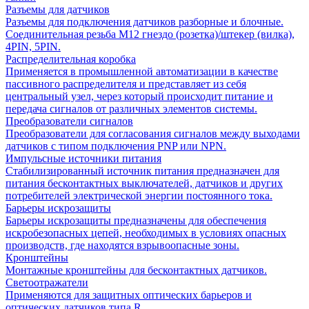
Разъемы для датчиков
Разъемы для подключения датчиков разборные и блочные.
Соединительная резьба М12 гнездо (розетка)/штекер (вилка),
4PIN, 5PIN.
Распределительная коробка
Применяется в промышленной автоматизации в качестве
пассивного распределителя и представляет из себя
центральный узел, через который происходит питание и
передача сигналов от различных элементов системы.
Преобразователи сигналов
Преобразователи для согласования сигналов между выходами
датчиков с типом подключения PNP или NPN.
Импульсные источники питания
Стабилизированный источник питания предназначен для
питания бесконтактных выключателей, датчиков и других
потребителей электрической энергии постоянного тока.
Барьеры искрозащиты
Барьеры искрозащиты предназначены для обеспечения
искробезопасных цепей, необходимых в условиях опасных
производств, где находятся взрывоопасные зоны.
Кронштейны
Монтажные кронштейны для бесконтактных датчиков.
Светоотражатели
Применяются для защитных оптических барьеров и
оптических датчиков типа R.