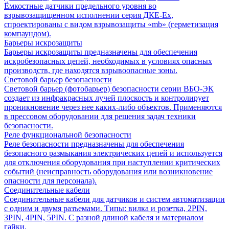
Ёмкостные датчики предельного уровня во
взрывозащищенном исполнении серия ДКЕ-Ех,
спроектированы с видом взрывозащиты «mb» (герметизация
компаундом).
Барьеры искрозащиты
Барьеры искрозащиты предназначены для обеспечения
искробезопасных цепей, необходимых в условиях опасных
производств, где находятся взрывоопасные зоны.
Световой барьер безопасности
Световой барьер (фотобарьер) безопасности серии ВБО-ЭК
создает из инфракрасных лучей плоскость и контролирует
проникновение через нее каких-либо объектов. Применяются
в прессовом оборудовании для решения задач техники
безопасности.
Реле функциональной безопасности
Реле безопасности предназначены для обеспечения
безопасного размыкания электрических цепей и используется
для отключения оборудования при наступлении критических
событий (неисправность оборудования или возникновение
опасности для персонала).
Соединительные кабели
Соединительные кабели для датчиков и систем автоматизации
с одним и двумя разъемами. Типы: вилка и розетка, 2PIN,
3PIN, 4PIN, 5PIN. С разной длиной кабеля и материалом
гайки.