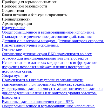
Приборы для взрывоопасных зон
Приборы зон безопасности
Соединители
Блоки питания и барьеры искрозащиты
Принадлежности
Архив продукции
Индуктивные
Общепромышленное и взрывозащищенное исполнение.
Стандартное и увеличенное расстояние срабатывания.
Датчики с аналоговым выходом. Датчики контроля скорости.
Низкотемпературные исполнения.
Оптические
Оптические датчики серии ВБО применяются во всех
отраслях для позиционирования или счета объектов.
Использование в датчиках кодированного инфракрасного
излучения позволяет избежать влияния посторонних
источников света.
Ультразвуковые
Применяются в тяжелых условиях запыленности,
задымленности, при прозрачных объектах воздействия
ультразвуковые датчики могут заменить оптические датчики
для определения наличия или контроля уровня объектов.
Емкостные
Емкостные датчики положения серии ВБЕ.
Общепромышленное и взрывозащищенное исполнение.