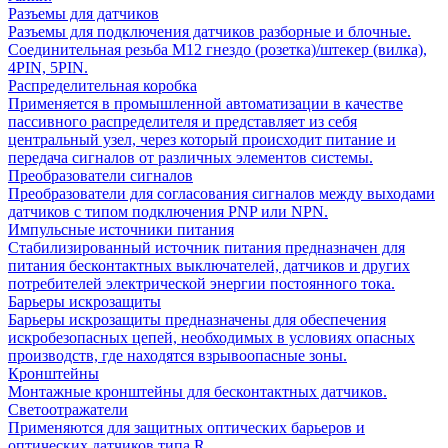
Разъемы для датчиков
Разъемы для подключения датчиков разборные и блочные.
Соединительная резьба М12 гнездо (розетка)/штекер (вилка),
4PIN, 5PIN.
Распределительная коробка
Применяется в промышленной автоматизации в качестве
пассивного распределителя и представляет из себя
центральный узел, через который происходит питание и
передача сигналов от различных элементов системы.
Преобразователи сигналов
Преобразователи для согласования сигналов между выходами
датчиков с типом подключения PNP или NPN.
Импульсные источники питания
Стабилизированный источник питания предназначен для
питания бесконтактных выключателей, датчиков и других
потребителей электрической энергии постоянного тока.
Барьеры искрозащиты
Барьеры искрозащиты предназначены для обеспечения
искробезопасных цепей, необходимых в условиях опасных
производств, где находятся взрывоопасные зоны.
Кронштейны
Монтажные кронштейны для бесконтактных датчиков.
Светоотражатели
Применяются для защитных оптических барьеров и
оптических датчиков типа R.