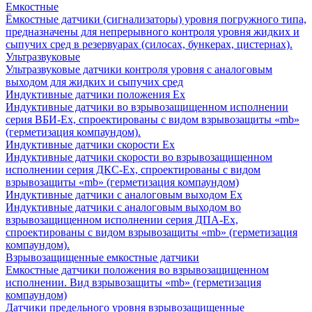
Емкостные
Ёмкостные датчики (сигнализаторы) уровня погружного типа,
предназначены для непрерывного контроля уровня жидких и
сыпучих сред в резервуарах (силосах, бункерах, цистернах).
Ультразвуковые
Ультразвуковые датчики контроля уровня с аналоговым
выходом для жидких и сыпучих сред
Индуктивные датчики положения Ех
Индуктивные датчики во взрывозащищенном исполнении
серия ВБИ-Ех, спроектированы с видом взрывозащиты «mb»
(герметизация компаундом).
Индуктивные датчики скорости Ех
Индуктивные датчики скорости во взрывозащищенном
исполнении серия ДКС-Ех, спроектированы с видом
взрывозащиты «mb» (герметизация компаундом)
Индуктивные датчики с аналоговым выходом Ех
Индуктивные датчики с аналоговым выходом во
взрывозащищенном исполнении серия ДПА-Ех,
спроектированы с видом взрывозащиты «mb» (герметизация
компаундом).
Взрывозащищенные емкостные датчики
Емкостные датчики положения во взрывозащищенном
исполнении. Вид взрывозащиты «mb» (герметизация
компаундом)
Датчики предельного уровня взрывозащищенные