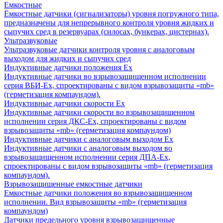
Емкостные
Ёмкостные датчики (сигнализаторы) уровня погружного типа,
предназначены для непрерывного контроля уровня жидких и
сыпучих сред в резервуарах (силосах, бункерах, цистернах).
Ультразвуковые
Ультразвуковые датчики контроля уровня с аналоговым
выходом для жидких и сыпучих сред
Индуктивные датчики положения Ех
Индуктивные датчики во взрывозащищенном исполнении
серия ВБИ-Ех, спроектированы с видом взрывозащиты «mb»
(герметизация компаундом).
Индуктивные датчики скорости Ех
Индуктивные датчики скорости во взрывозащищенном
исполнении серия ДКС-Ех, спроектированы с видом
взрывозащиты «mb» (герметизация компаундом)
Индуктивные датчики с аналоговым выходом Ех
Индуктивные датчики с аналоговым выходом во
взрывозащищенном исполнении серия ДПА-Ех,
спроектированы с видом взрывозащиты «mb» (герметизация
компаундом).
Взрывозащищенные емкостные датчики
Емкостные датчики положения во взрывозащищенном
исполнении. Вид взрывозащиты «mb» (герметизация
компаундом)
Датчики предельного уровня взрывозащищенные