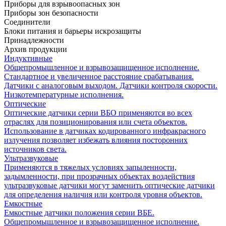
Приборы для взрывоопасных зон
Приборы зон безопасности
Соединители
Блоки питания и барьеры искрозащиты
Принадлежности
Архив продукции
Индуктивные
Общепромышленное и взрывозащищенное исполнение.
Стандартное и увеличенное расстояние срабатывания.
Датчики с аналоговым выходом. Датчики контроля скорости.
Низкотемпературные исполнения.
Оптические
Оптические датчики серии ВБО применяются во всех
отраслях для позиционирования или счета объектов.
Использование в датчиках кодированного инфракрасного
излучения позволяет избежать влияния посторонних
источников света.
Ультразвуковые
Применяются в тяжелых условиях запыленности,
задымленности, при прозрачных объектах воздействия
ультразвуковые датчики могут заменить оптические датчики
для определения наличия или контроля уровня объектов.
Емкостные
Емкостные датчики положения серии ВБЕ.
Общепромышленное и взрывозащищенное исполнение.