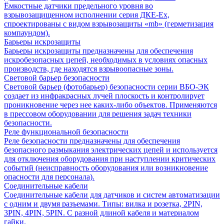
Ёмкостные датчики предельного уровня во
взрывозащищенном исполнении серия ДКЕ-Ех,
спроектированы с видом взрывозащиты «mb» (герметизация
компаундом).
Барьеры искрозащиты
Барьеры искрозащиты предназначены для обеспечения
искробезопасных цепей, необходимых в условиях опасных
производств, где находятся взрывоопасные зоны.
Световой барьер безопасности
Световой барьер (фотобарьер) безопасности серии ВБО-ЭК
создает из инфракрасных лучей плоскость и контролирует
проникновение через нее каких-либо объектов. Применяются
в прессовом оборудовании для решения задач техники
безопасности.
Реле функциональной безопасности
Реле безопасности предназначены для обеспечения
безопасного размыкания электрических цепей и используется
для отключения оборудования при наступлении критических
событий (неисправность оборудования или возникновение
опасности для персонала).
Соединительные кабели
Соединительные кабели для датчиков и систем автоматизации
с одним и двумя разъемами. Типы: вилка и розетка, 2PIN,
3PIN, 4PIN, 5PIN. С разной длиной кабеля и материалом
гайки.