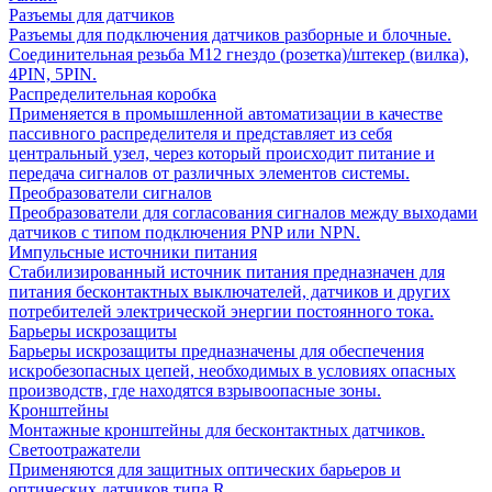
Разъемы для датчиков
Разъемы для подключения датчиков разборные и блочные.
Соединительная резьба М12 гнездо (розетка)/штекер (вилка),
4PIN, 5PIN.
Распределительная коробка
Применяется в промышленной автоматизации в качестве
пассивного распределителя и представляет из себя
центральный узел, через который происходит питание и
передача сигналов от различных элементов системы.
Преобразователи сигналов
Преобразователи для согласования сигналов между выходами
датчиков с типом подключения PNP или NPN.
Импульсные источники питания
Стабилизированный источник питания предназначен для
питания бесконтактных выключателей, датчиков и других
потребителей электрической энергии постоянного тока.
Барьеры искрозащиты
Барьеры искрозащиты предназначены для обеспечения
искробезопасных цепей, необходимых в условиях опасных
производств, где находятся взрывоопасные зоны.
Кронштейны
Монтажные кронштейны для бесконтактных датчиков.
Светоотражатели
Применяются для защитных оптических барьеров и
оптических датчиков типа R.