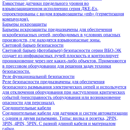
Ёмкостные датчики предельного уровня во
взрывозащищенном исполнении серия ДКЕ-Ех,
спроектированы с видом взрывозащиты «mb» (герметизация
компаундом).
Барьеры искрозащиты
Барьеры искрозащиты предназначены для обеспечения
искробезопасных цепей, необходимых в условиях опасных
производств, где находятся взрывоопасные зоны.
Световой барьер безопасности
Световой барьер (фотобарьер) безопасности серии ВБО-ЭК
создает из инфракрасных лучей плоскость и контролирует
проникновение через нее каких-либо объектов. Применяются
в прессовом оборудовании для решения задач техники
безопасности.
Реле функциональной безопасности
Реле безопасности предназначены для обеспечения
безопасного размыкания электрических цепей и используется
для отключения оборудования при наступлении критических
событий (неисправность оборудования или возникновение
опасности для персонала).
Соединительные кабели
Соединительные кабели для датчиков и систем автоматизации
с одним и двумя разъемами. Типы: вилка и розетка, 2PIN,
3PIN, 4PIN, 5PIN. С разной длиной кабеля и материалом
гайки.