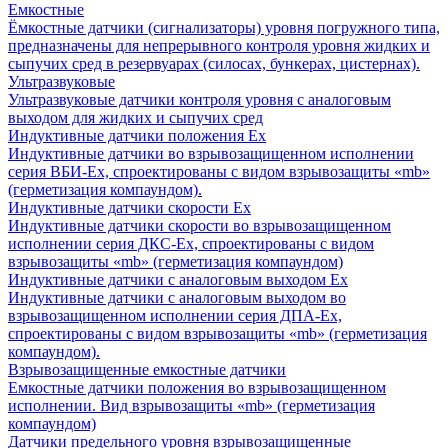
Емкостные
Ёмкостные датчики (сигнализаторы) уровня погружного типа,
предназначены для непрерывного контроля уровня жидких и
сыпучих сред в резервуарах (силосах, бункерах, цистернах).
Ультразвуковые
Ультразвуковые датчики контроля уровня с аналоговым
выходом для жидких и сыпучих сред
Индуктивные датчики положения Ех
Индуктивные датчики во взрывозащищенном исполнении
серия ВБИ-Ех, спроектированы с видом взрывозащиты «mb»
(герметизация компаундом).
Индуктивные датчики скорости Ех
Индуктивные датчики скорости во взрывозащищенном
исполнении серия ДКС-Ех, спроектированы с видом
взрывозащиты «mb» (герметизация компаундом)
Индуктивные датчики с аналоговым выходом Ех
Индуктивные датчики с аналоговым выходом во
взрывозащищенном исполнении серия ДПА-Ех,
спроектированы с видом взрывозащиты «mb» (герметизация
компаундом).
Взрывозащищенные емкостные датчики
Емкостные датчики положения во взрывозащищенном
исполнении. Вид взрывозащиты «mb» (герметизация
компаундом)
Датчики предельного уровня взрывозащищенные