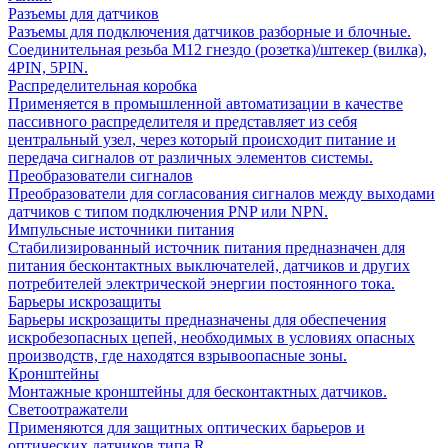
Разъемы для датчиков
Разъемы для подключения датчиков разборные и блочные.
Соединительная резьба М12 гнездо (розетка)/штекер (вилка),
4PIN, 5PIN.
Распределительная коробка
Применяется в промышленной автоматизации в качестве
пассивного распределителя и представляет из себя
центральный узел, через который происходит питание и
передача сигналов от различных элементов системы.
Преобразователи сигналов
Преобразователи для согласования сигналов между выходами
датчиков с типом подключения PNP или NPN.
Импульсные источники питания
Стабилизированный источник питания предназначен для
питания бесконтактных выключателей, датчиков и других
потребителей электрической энергии постоянного тока.
Барьеры искрозащиты
Барьеры искрозащиты предназначены для обеспечения
искробезопасных цепей, необходимых в условиях опасных
производств, где находятся взрывоопасные зоны.
Кронштейны
Монтажные кронштейны для бесконтактных датчиков.
Светоотражатели
Применяются для защитных оптических барьеров и
оптических датчиков типа R.