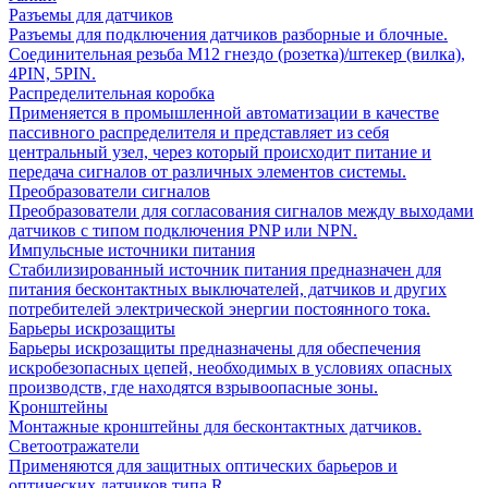
Разъемы для датчиков
Разъемы для подключения датчиков разборные и блочные.
Соединительная резьба М12 гнездо (розетка)/штекер (вилка),
4PIN, 5PIN.
Распределительная коробка
Применяется в промышленной автоматизации в качестве
пассивного распределителя и представляет из себя
центральный узел, через который происходит питание и
передача сигналов от различных элементов системы.
Преобразователи сигналов
Преобразователи для согласования сигналов между выходами
датчиков с типом подключения PNP или NPN.
Импульсные источники питания
Стабилизированный источник питания предназначен для
питания бесконтактных выключателей, датчиков и других
потребителей электрической энергии постоянного тока.
Барьеры искрозащиты
Барьеры искрозащиты предназначены для обеспечения
искробезопасных цепей, необходимых в условиях опасных
производств, где находятся взрывоопасные зоны.
Кронштейны
Монтажные кронштейны для бесконтактных датчиков.
Светоотражатели
Применяются для защитных оптических барьеров и
оптических датчиков типа R.