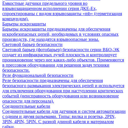
Ёмкостные датчики предельного уровня во
взрывозащищенном исполнении серия ДКЕ-Ех,
спроектированы с видом взрывозащиты «mb» (герметизация
компаундом).
Барьеры искрозащиты
Барьеры искрозащиты предназначены для обеспечения
искробезопасных цепей, необходимых в условиях опасных
производств, где находятся взрывоопасные зоны.
Световой барьер безопасности
Световой барьер (фотобарьер) безопасности серии ВБО-ЭК
создает из инфракрасных лучей плоскость и контролирует
проникновение через нее каких-либо объектов. Применяются
в прессовом оборудовании для решения задач техники
безопасности.
Реле функциональной безопасности
Реле безопасности предназначены для обеспечения
безопасного размыкания электрических цепей и используется
для отключения оборудования при наступлении критических
событий (неисправность оборудования или возникновение
опасности для персонала).
Соединительные кабели
Соединительные кабели для датчиков и систем автоматизации
с одним и двумя разъемами. Типы: вилка и розетка, 2PIN,
3PIN, 4PIN, 5PIN. С разной длиной кабеля и материалом
гайки.