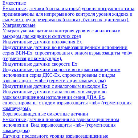
Емкостные
Ёмкостные датчики (сигнализаторы) уровня погружного типа,
предназначены для непрерывного контроля уровня жидких и
сыпучих сред в резервуарах (силосах, бункерах, цистернах).
Ультразвуковые
Ультразвуковые датчики контроля уровня с аналоговым
выходом для жидких и сыпучих сред
Индуктивные датчики положения Ех
Индуктивные датчики во взрывозащищенном исполнении
серия ВБИ-Ех, спроектированы с видом взрывозащиты «mb»
(герметизация компаундом).
Индуктивные датчики скорости Ех
Индуктивные датчики скорости во взрывозащищенном
исполнении серия ДКС-Ех, спроектированы с видом
взрывозащиты «mb» (герметизация компаундом)
Индуктивные датчики с аналоговым выходом Ех
Индуктивные датчики с аналоговым выходом во
взрывозащищенном исполнении серия ДПА-Ех,
спроектированы с видом взрывозащиты «mb» (герметизация
компаундом).
Взрывозащищенные емкостные датчики
Емкостные датчики положения во взрывозащищенном
исполнении. Вид взрывозащиты «mb» (герметизация
компаундом)
Датчики предельного уровня взрывозащищенные