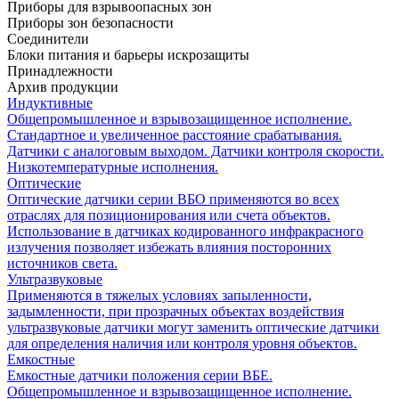
Приборы для взрывоопасных зон
Приборы зон безопасности
Соединители
Блоки питания и барьеры искрозащиты
Принадлежности
Архив продукции
Индуктивные
Общепромышленное и взрывозащищенное исполнение.
Стандартное и увеличенное расстояние срабатывания.
Датчики с аналоговым выходом. Датчики контроля скорости.
Низкотемпературные исполнения.
Оптические
Оптические датчики серии ВБО применяются во всех
отраслях для позиционирования или счета объектов.
Использование в датчиках кодированного инфракрасного
излучения позволяет избежать влияния посторонних
источников света.
Ультразвуковые
Применяются в тяжелых условиях запыленности,
задымленности, при прозрачных объектах воздействия
ультразвуковые датчики могут заменить оптические датчики
для определения наличия или контроля уровня объектов.
Емкостные
Емкостные датчики положения серии ВБЕ.
Общепромышленное и взрывозащищенное исполнение.