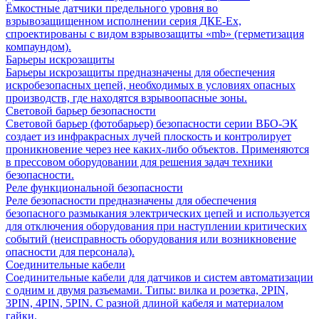
Ёмкостные датчики предельного уровня во
взрывозащищенном исполнении серия ДКЕ-Ех,
спроектированы с видом взрывозащиты «mb» (герметизация
компаундом).
Барьеры искрозащиты
Барьеры искрозащиты предназначены для обеспечения
искробезопасных цепей, необходимых в условиях опасных
производств, где находятся взрывоопасные зоны.
Световой барьер безопасности
Световой барьер (фотобарьер) безопасности серии ВБО-ЭК
создает из инфракрасных лучей плоскость и контролирует
проникновение через нее каких-либо объектов. Применяются
в прессовом оборудовании для решения задач техники
безопасности.
Реле функциональной безопасности
Реле безопасности предназначены для обеспечения
безопасного размыкания электрических цепей и используется
для отключения оборудования при наступлении критических
событий (неисправность оборудования или возникновение
опасности для персонала).
Соединительные кабели
Соединительные кабели для датчиков и систем автоматизации
с одним и двумя разъемами. Типы: вилка и розетка, 2PIN,
3PIN, 4PIN, 5PIN. С разной длиной кабеля и материалом
гайки.