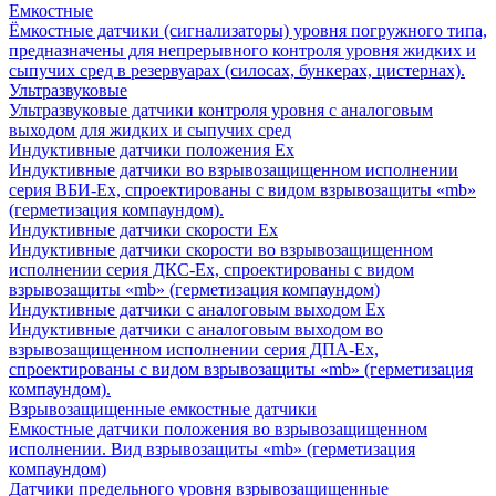
Емкостные
Ёмкостные датчики (сигнализаторы) уровня погружного типа,
предназначены для непрерывного контроля уровня жидких и
сыпучих сред в резервуарах (силосах, бункерах, цистернах).
Ультразвуковые
Ультразвуковые датчики контроля уровня с аналоговым
выходом для жидких и сыпучих сред
Индуктивные датчики положения Ех
Индуктивные датчики во взрывозащищенном исполнении
серия ВБИ-Ех, спроектированы с видом взрывозащиты «mb»
(герметизация компаундом).
Индуктивные датчики скорости Ех
Индуктивные датчики скорости во взрывозащищенном
исполнении серия ДКС-Ех, спроектированы с видом
взрывозащиты «mb» (герметизация компаундом)
Индуктивные датчики с аналоговым выходом Ех
Индуктивные датчики с аналоговым выходом во
взрывозащищенном исполнении серия ДПА-Ех,
спроектированы с видом взрывозащиты «mb» (герметизация
компаундом).
Взрывозащищенные емкостные датчики
Емкостные датчики положения во взрывозащищенном
исполнении. Вид взрывозащиты «mb» (герметизация
компаундом)
Датчики предельного уровня взрывозащищенные