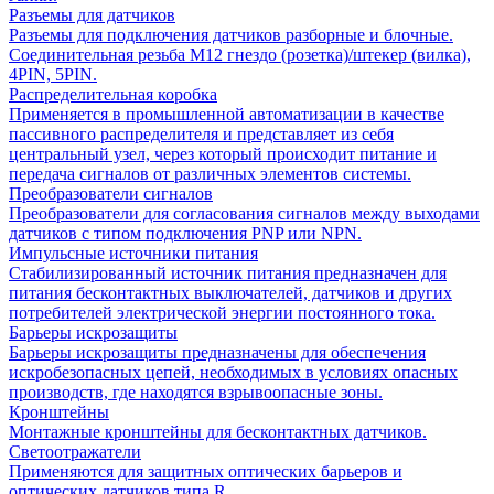
Разъемы для датчиков
Разъемы для подключения датчиков разборные и блочные.
Соединительная резьба М12 гнездо (розетка)/штекер (вилка),
4PIN, 5PIN.
Распределительная коробка
Применяется в промышленной автоматизации в качестве
пассивного распределителя и представляет из себя
центральный узел, через который происходит питание и
передача сигналов от различных элементов системы.
Преобразователи сигналов
Преобразователи для согласования сигналов между выходами
датчиков с типом подключения PNP или NPN.
Импульсные источники питания
Стабилизированный источник питания предназначен для
питания бесконтактных выключателей, датчиков и других
потребителей электрической энергии постоянного тока.
Барьеры искрозащиты
Барьеры искрозащиты предназначены для обеспечения
искробезопасных цепей, необходимых в условиях опасных
производств, где находятся взрывоопасные зоны.
Кронштейны
Монтажные кронштейны для бесконтактных датчиков.
Светоотражатели
Применяются для защитных оптических барьеров и
оптических датчиков типа R.