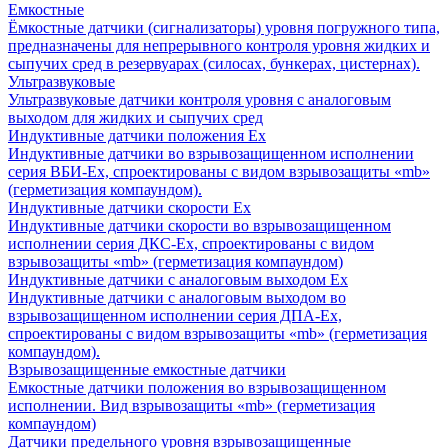
Емкостные
Ёмкостные датчики (сигнализаторы) уровня погружного типа,
предназначены для непрерывного контроля уровня жидких и
сыпучих сред в резервуарах (силосах, бункерах, цистернах).
Ультразвуковые
Ультразвуковые датчики контроля уровня с аналоговым
выходом для жидких и сыпучих сред
Индуктивные датчики положения Ех
Индуктивные датчики во взрывозащищенном исполнении
серия ВБИ-Ех, спроектированы с видом взрывозащиты «mb»
(герметизация компаундом).
Индуктивные датчики скорости Ех
Индуктивные датчики скорости во взрывозащищенном
исполнении серия ДКС-Ех, спроектированы с видом
взрывозащиты «mb» (герметизация компаундом)
Индуктивные датчики с аналоговым выходом Ех
Индуктивные датчики с аналоговым выходом во
взрывозащищенном исполнении серия ДПА-Ех,
спроектированы с видом взрывозащиты «mb» (герметизация
компаундом).
Взрывозащищенные емкостные датчики
Емкостные датчики положения во взрывозащищенном
исполнении. Вид взрывозащиты «mb» (герметизация
компаундом)
Датчики предельного уровня взрывозащищенные