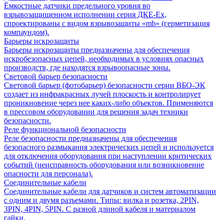
Ёмкостные датчики предельного уровня во
взрывозащищенном исполнении серия ДКЕ-Ех,
спроектированы с видом взрывозащиты «mb» (герметизация
компаундом).
Барьеры искрозащиты
Барьеры искрозащиты предназначены для обеспечения
искробезопасных цепей, необходимых в условиях опасных
производств, где находятся взрывоопасные зоны.
Световой барьер безопасности
Световой барьер (фотобарьер) безопасности серии ВБО-ЭК
создает из инфракрасных лучей плоскость и контролирует
проникновение через нее каких-либо объектов. Применяются
в прессовом оборудовании для решения задач техники
безопасности.
Реле функциональной безопасности
Реле безопасности предназначены для обеспечения
безопасного размыкания электрических цепей и используется
для отключения оборудования при наступлении критических
событий (неисправность оборудования или возникновение
опасности для персонала).
Соединительные кабели
Соединительные кабели для датчиков и систем автоматизации
с одним и двумя разъемами. Типы: вилка и розетка, 2PIN,
3PIN, 4PIN, 5PIN. С разной длиной кабеля и материалом
гайки.