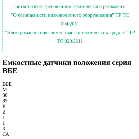
соответствует требованиям Технического регламента
"О безопасности низковольтного оборудования" ТР ТС
004/2011
"Электромагнитная совместимость технических средств" ТР
ТС 020/2011
Емкостные датчики положения серия
ВБЕ
ВБЕ
М
30
85
Р
2
1
1
3
СА