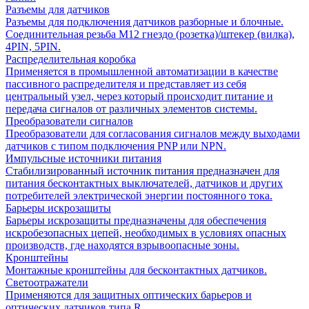
Разъемы для датчиков
Разъемы для подключения датчиков разборные и блочные.
Соединительная резьба М12 гнездо (розетка)/штекер (вилка),
4PIN, 5PIN.
Распределительная коробка
Применяется в промышленной автоматизации в качестве
пассивного распределителя и представляет из себя
центральный узел, через который происходит питание и
передача сигналов от различных элементов системы.
Преобразователи сигналов
Преобразователи для согласования сигналов между выходами
датчиков с типом подключения PNP или NPN.
Импульсные источники питания
Стабилизированный источник питания предназначен для
питания бесконтактных выключателей, датчиков и других
потребителей электрической энергии постоянного тока.
Барьеры искрозащиты
Барьеры искрозащиты предназначены для обеспечения
искробезопасных цепей, необходимых в условиях опасных
производств, где находятся взрывоопасные зоны.
Кронштейны
Монтажные кронштейны для бесконтактных датчиков.
Светоотражатели
Применяются для защитных оптических барьеров и
оптических датчиков типа R.