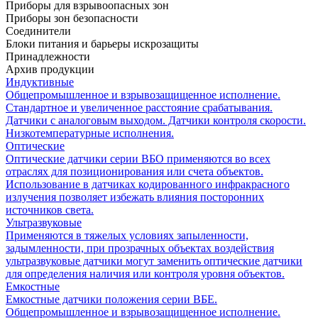
Приборы для взрывоопасных зон
Приборы зон безопасности
Соединители
Блоки питания и барьеры искрозащиты
Принадлежности
Архив продукции
Индуктивные
Общепромышленное и взрывозащищенное исполнение.
Стандартное и увеличенное расстояние срабатывания.
Датчики с аналоговым выходом. Датчики контроля скорости.
Низкотемпературные исполнения.
Оптические
Оптические датчики серии ВБО применяются во всех
отраслях для позиционирования или счета объектов.
Использование в датчиках кодированного инфракрасного
излучения позволяет избежать влияния посторонних
источников света.
Ультразвуковые
Применяются в тяжелых условиях запыленности,
задымленности, при прозрачных объектах воздействия
ультразвуковые датчики могут заменить оптические датчики
для определения наличия или контроля уровня объектов.
Емкостные
Емкостные датчики положения серии ВБЕ.
Общепромышленное и взрывозащищенное исполнение.