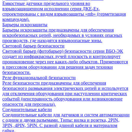
Ёмкостные датчики предельного уровня во
взрывозащищенном исполнении серия ДКЕ-Ех,
спроектированы с видом взрывозащиты «mb» (герметизация
компаундом).
Барьеры искрозащиты
Барьеры искрозащиты предназначены для обеспечения
искробезопасных цепей, необходимых в условиях опасных
производств, где находятся взрывоопасные зоны.
Световой барьер безопасности
Световой барьер (фотобарьер) безопасности серии ВБО-ЭК
создает из инфракрасных лучей плоскость и контролирует
проникновение через нее каких-либо объектов. Применяются
в прессовом оборудовании для решения задач техники
безопасности.
Реле функциональной безопасности
Реле безопасности предназначены для обеспечения
безопасного размыкания электрических цепей и используется
для отключения оборудования при наступлении критических
событий (неисправность оборудования или возникновение
опасности для персонала).
Соединительные кабели
Соединительные кабели для датчиков и систем автоматизации
с одним и двумя разъемами. Типы: вилка и розетка, 2PIN,
3PIN, 4PIN, 5PIN. С разной длиной кабеля и материалом
гайки.