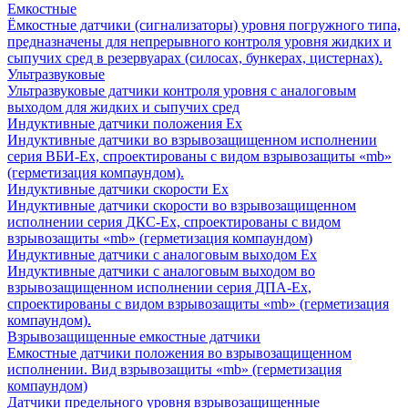
Емкостные
Ёмкостные датчики (сигнализаторы) уровня погружного типа,
предназначены для непрерывного контроля уровня жидких и
сыпучих сред в резервуарах (силосах, бункерах, цистернах).
Ультразвуковые
Ультразвуковые датчики контроля уровня с аналоговым
выходом для жидких и сыпучих сред
Индуктивные датчики положения Ех
Индуктивные датчики во взрывозащищенном исполнении
серия ВБИ-Ех, спроектированы с видом взрывозащиты «mb»
(герметизация компаундом).
Индуктивные датчики скорости Ех
Индуктивные датчики скорости во взрывозащищенном
исполнении серия ДКС-Ех, спроектированы с видом
взрывозащиты «mb» (герметизация компаундом)
Индуктивные датчики с аналоговым выходом Ех
Индуктивные датчики с аналоговым выходом во
взрывозащищенном исполнении серия ДПА-Ех,
спроектированы с видом взрывозащиты «mb» (герметизация
компаундом).
Взрывозащищенные емкостные датчики
Емкостные датчики положения во взрывозащищенном
исполнении. Вид взрывозащиты «mb» (герметизация
компаундом)
Датчики предельного уровня взрывозащищенные