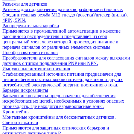
Разъемы для датчиков
Разъемы для подключения датчиков разборные и блочные.
Соединительная резьба М12 гнездо (розетка)/штекер (вилка),
4PIN, 5PIN.
Распределительная коробка
Применяется в промышленной автоматизации в качестве
пассивного распределителя и представляет из себя
центральный узел, через который происходит питание и
передача сигналов от различных элементов системы.
Преобразователи сигналов
Преобразователи для согласования сигналов между выходами
датчиков с типом подключения PNP или NPN.
Импульсные источники питания
Стабилизированный источник питания предназначен для
питания бесконтактных выключателей, датчиков и других
потребителей электрической энергии постоянного тока.
Барьеры искрозащиты
Барьеры искрозащиты предназначены для обеспечения
искробезопасных цепей, необходимых в условиях опасных
производств, где находятся взрывоопасные зоны.
Кронштейны
Монтажные кронштейны для бесконтактных датчиков.
Светоотражатели
Применяются для защитных оптических барьеров и
оптических датчиков типа R.