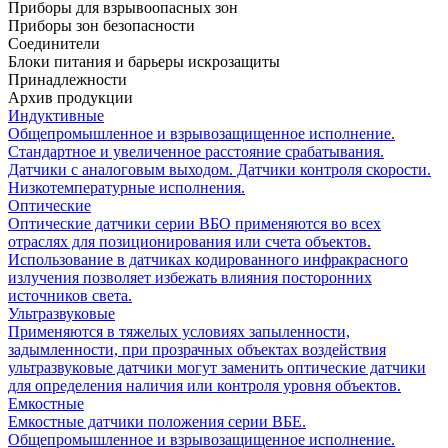
Приборы для взрывоопасных зон
Приборы зон безопасности
Соединители
Блоки питания и барьеры искрозащиты
Принадлежности
Архив продукции
Индуктивные
Общепромышленное и взрывозащищенное исполнение.
Стандартное и увеличенное расстояние срабатывания.
Датчики с аналоговым выходом. Датчики контроля скорости.
Низкотемпературные исполнения.
Оптические
Оптические датчики серии ВБО применяются во всех
отраслях для позиционирования или счета объектов.
Использование в датчиках кодированного инфракрасного
излучения позволяет избежать влияния посторонних
источников света.
Ультразвуковые
Применяются в тяжелых условиях запыленности,
задымленности, при прозрачных объектах воздействия
ультразвуковые датчики могут заменить оптические датчики
для определения наличия или контроля уровня объектов.
Емкостные
Емкостные датчики положения серии ВБЕ.
Общепромышленное и взрывозащищенное исполнение.