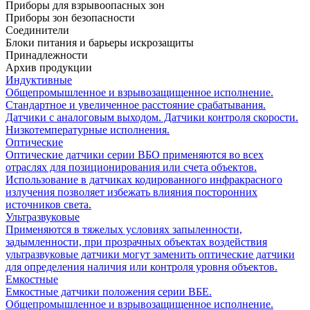
Приборы для взрывоопасных зон
Приборы зон безопасности
Соединители
Блоки питания и барьеры искрозащиты
Принадлежности
Архив продукции
Индуктивные
Общепромышленное и взрывозащищенное исполнение.
Стандартное и увеличенное расстояние срабатывания.
Датчики с аналоговым выходом. Датчики контроля скорости.
Низкотемпературные исполнения.
Оптические
Оптические датчики серии ВБО применяются во всех
отраслях для позиционирования или счета объектов.
Использование в датчиках кодированного инфракрасного
излучения позволяет избежать влияния посторонних
источников света.
Ультразвуковые
Применяются в тяжелых условиях запыленности,
задымленности, при прозрачных объектах воздействия
ультразвуковые датчики могут заменить оптические датчики
для определения наличия или контроля уровня объектов.
Емкостные
Емкостные датчики положения серии ВБЕ.
Общепромышленное и взрывозащищенное исполнение.