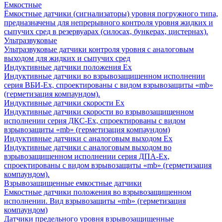
Емкостные
Ёмкостные датчики (сигнализаторы) уровня погружного типа,
предназначены для непрерывного контроля уровня жидких и
сыпучих сред в резервуарах (силосах, бункерах, цистернах).
Ультразвуковые
Ультразвуковые датчики контроля уровня с аналоговым
выходом для жидких и сыпучих сред
Индуктивные датчики положения Ех
Индуктивные датчики во взрывозащищенном исполнении
серия ВБИ-Ех, спроектированы с видом взрывозащиты «mb»
(герметизация компаундом).
Индуктивные датчики скорости Ех
Индуктивные датчики скорости во взрывозащищенном
исполнении серия ДКС-Ех, спроектированы с видом
взрывозащиты «mb» (герметизация компаундом)
Индуктивные датчики с аналоговым выходом Ех
Индуктивные датчики с аналоговым выходом во
взрывозащищенном исполнении серия ДПА-Ех,
спроектированы с видом взрывозащиты «mb» (герметизация
компаундом).
Взрывозащищенные емкостные датчики
Емкостные датчики положения во взрывозащищенном
исполнении. Вид взрывозащиты «mb» (герметизация
компаундом)
Датчики предельного уровня взрывозащищенные