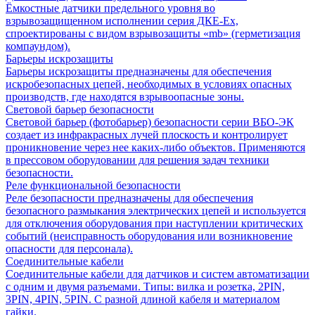
Ёмкостные датчики предельного уровня во
взрывозащищенном исполнении серия ДКЕ-Ех,
спроектированы с видом взрывозащиты «mb» (герметизация
компаундом).
Барьеры искрозащиты
Барьеры искрозащиты предназначены для обеспечения
искробезопасных цепей, необходимых в условиях опасных
производств, где находятся взрывоопасные зоны.
Световой барьер безопасности
Световой барьер (фотобарьер) безопасности серии ВБО-ЭК
создает из инфракрасных лучей плоскость и контролирует
проникновение через нее каких-либо объектов. Применяются
в прессовом оборудовании для решения задач техники
безопасности.
Реле функциональной безопасности
Реле безопасности предназначены для обеспечения
безопасного размыкания электрических цепей и используется
для отключения оборудования при наступлении критических
событий (неисправность оборудования или возникновение
опасности для персонала).
Соединительные кабели
Соединительные кабели для датчиков и систем автоматизации
с одним и двумя разъемами. Типы: вилка и розетка, 2PIN,
3PIN, 4PIN, 5PIN. С разной длиной кабеля и материалом
гайки.