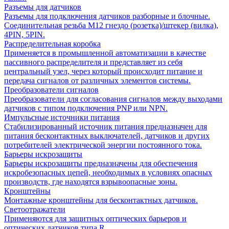
Разъемы для датчиков
Разъемы для подключения датчиков разборные и блочные.
Соединительная резьба М12 гнездо (розетка)/штекер (вилка),
4PIN, 5PIN.
Распределительная коробка
Применяется в промышленной автоматизации в качестве
пассивного распределителя и представляет из себя
центральный узел, через который происходит питание и
передача сигналов от различных элементов системы.
Преобразователи сигналов
Преобразователи для согласования сигналов между выходами
датчиков с типом подключения PNP или NPN.
Импульсные источники питания
Стабилизированный источник питания предназначен для
питания бесконтактных выключателей, датчиков и других
потребителей электрической энергии постоянного тока.
Барьеры искрозащиты
Барьеры искрозащиты предназначены для обеспечения
искробезопасных цепей, необходимых в условиях опасных
производств, где находятся взрывоопасные зоны.
Кронштейны
Монтажные кронштейны для бесконтактных датчиков.
Светоотражатели
Применяются для защитных оптических барьеров и
оптических датчиков типа R.