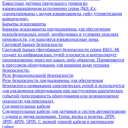
Ёмкостные датчики предельного уровня во
взрывозащищенном исполнении серия ДКЕ-Ех,
спроектированы с видом взрывозащиты «mb» (герметизация
компаундом).
Барьеры искрозащиты
Барьеры искрозащиты предназначены для обеспечения
искробезопасных цепей, необходимых в условиях опасных
производств, где находятся взрывоопасные зоны.
Световой барьер безопасности
Световой барьер (фотобарьер) безопасности серии ВБО-ЭК
создает из инфракрасных лучей плоскость и контролирует
проникновение через нее каких-либо объектов. Применяются
в прессовом оборудовании для решения задач техники
безопасности.
Реле функциональной безопасности
Реле безопасности предназначены для обеспечения
безопасного размыкания электрических цепей и используется
для отключения оборудования при наступлении критических
событий (неисправность оборудования или возникновение
опасности для персонала).
Соединительные кабели
Соединительные кабели для датчиков и систем автоматизации
с одним и двумя разъемами. Типы: вилка и розетка, 2PIN,
3PIN, 4PIN, 5PIN. С разной длиной кабеля и материалом
гайки.