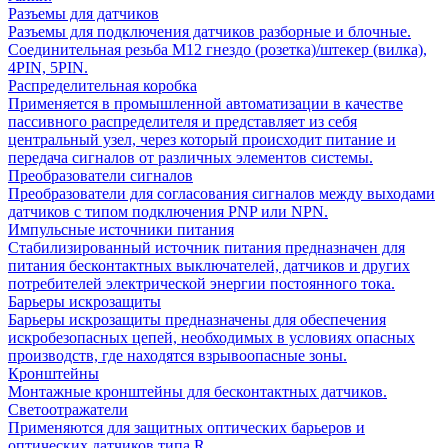
Разъемы для датчиков
Разъемы для подключения датчиков разборные и блочные.
Соединительная резьба М12 гнездо (розетка)/штекер (вилка),
4PIN, 5PIN.
Распределительная коробка
Применяется в промышленной автоматизации в качестве
пассивного распределителя и представляет из себя
центральный узел, через который происходит питание и
передача сигналов от различных элементов системы.
Преобразователи сигналов
Преобразователи для согласования сигналов между выходами
датчиков с типом подключения PNP или NPN.
Импульсные источники питания
Стабилизированный источник питания предназначен для
питания бесконтактных выключателей, датчиков и других
потребителей электрической энергии постоянного тока.
Барьеры искрозащиты
Барьеры искрозащиты предназначены для обеспечения
искробезопасных цепей, необходимых в условиях опасных
производств, где находятся взрывоопасные зоны.
Кронштейны
Монтажные кронштейны для бесконтактных датчиков.
Светоотражатели
Применяются для защитных оптических барьеров и
оптических датчиков типа R.