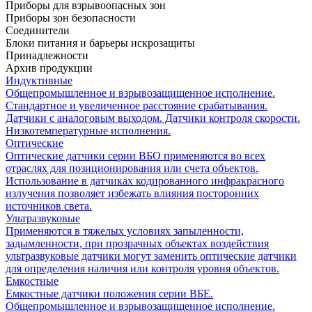
Приборы для взрывоопасных зон
Приборы зон безопасности
Соединители
Блоки питания и барьеры искрозащиты
Принадлежности
Архив продукции
Индуктивные
Общепромышленное и взрывозащищенное исполнение.
Стандартное и увеличенное расстояние срабатывания.
Датчики с аналоговым выходом. Датчики контроля скорости.
Низкотемпературные исполнения.
Оптические
Оптические датчики серии ВБО применяются во всех
отраслях для позиционирования или счета объектов.
Использование в датчиках кодированного инфракрасного
излучения позволяет избежать влияния посторонних
источников света.
Ультразвуковые
Применяются в тяжелых условиях запыленности,
задымленности, при прозрачных объектах воздействия
ультразвуковые датчики могут заменить оптические датчики
для определения наличия или контроля уровня объектов.
Емкостные
Емкостные датчики положения серии ВБЕ.
Общепромышленное и взрывозащищенное исполнение.