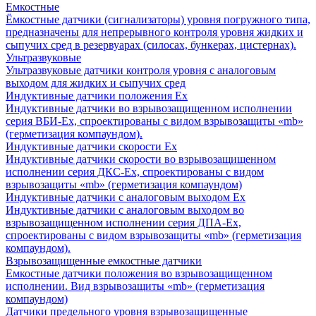
Емкостные
Ёмкостные датчики (сигнализаторы) уровня погружного типа,
предназначены для непрерывного контроля уровня жидких и
сыпучих сред в резервуарах (силосах, бункерах, цистернах).
Ультразвуковые
Ультразвуковые датчики контроля уровня с аналоговым
выходом для жидких и сыпучих сред
Индуктивные датчики положения Ех
Индуктивные датчики во взрывозащищенном исполнении
серия ВБИ-Ех, спроектированы с видом взрывозащиты «mb»
(герметизация компаундом).
Индуктивные датчики скорости Ех
Индуктивные датчики скорости во взрывозащищенном
исполнении серия ДКС-Ех, спроектированы с видом
взрывозащиты «mb» (герметизация компаундом)
Индуктивные датчики с аналоговым выходом Ех
Индуктивные датчики с аналоговым выходом во
взрывозащищенном исполнении серия ДПА-Ех,
спроектированы с видом взрывозащиты «mb» (герметизация
компаундом).
Взрывозащищенные емкостные датчики
Емкостные датчики положения во взрывозащищенном
исполнении. Вид взрывозащиты «mb» (герметизация
компаундом)
Датчики предельного уровня взрывозащищенные