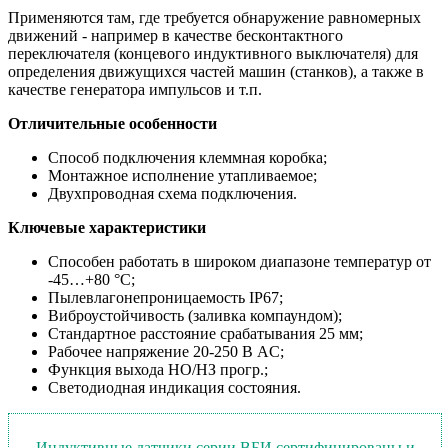
Применяются там, где требуется обнаружение равномерных
движений - например в качестве бесконтактного
переключателя (концевого индуктивного выключателя) для
определения движущихся частей машин (станков), а также в
качестве генератора импульсов и т.п.
Отличительные особенности
Способ подключения клеммная коробка;
Монтажное исполнение утапливаемое;
Двухпроводная схема подключения.
Ключевые характеристики
Способен работать в широком диапазоне температур от
-45…+80 °С;
Пылевлагонепроницаемость IP67;
Виброустойчивость (заливка компаундом);
Стандартное расстояние срабатывания 25 мм;
Рабочее напряжение 20-250 В AC;
Функция выхода НО/НЗ прогр.;
Светодиодная индикация состояния.
Индуктивные датчики серии ВБИ сертифицированы и