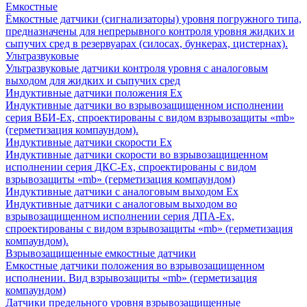
Емкостные
Ёмкостные датчики (сигнализаторы) уровня погружного типа,
предназначены для непрерывного контроля уровня жидких и
сыпучих сред в резервуарах (силосах, бункерах, цистернах).
Ультразвуковые
Ультразвуковые датчики контроля уровня с аналоговым
выходом для жидких и сыпучих сред
Индуктивные датчики положения Ех
Индуктивные датчики во взрывозащищенном исполнении
серия ВБИ-Ех, спроектированы с видом взрывозащиты «mb»
(герметизация компаундом).
Индуктивные датчики скорости Ех
Индуктивные датчики скорости во взрывозащищенном
исполнении серия ДКС-Ех, спроектированы с видом
взрывозащиты «mb» (герметизация компаундом)
Индуктивные датчики с аналоговым выходом Ех
Индуктивные датчики с аналоговым выходом во
взрывозащищенном исполнении серия ДПА-Ех,
спроектированы с видом взрывозащиты «mb» (герметизация
компаундом).
Взрывозащищенные емкостные датчики
Емкостные датчики положения во взрывозащищенном
исполнении. Вид взрывозащиты «mb» (герметизация
компаундом)
Датчики предельного уровня взрывозащищенные