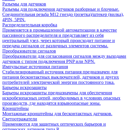
Разъемы для датчиков
Разъемы для подключения датчиков разборные и блочные.
Соединительная резьба М12 гнездо (розетка)/штекер (вилка),
4PIN, 5PIN.
Распределительная коробка
Применяется в промышленной автоматизации в качестве
пассивного распределителя и представляет из себя
центральный узел, через который происходит питание и
передача сигналов от различных элементов системы.
Преобразователи сигналов
Преобразователи для согласования сигналов между выходами
датчиков с типом подключения PNP или NPN.
Импульсные источники питания
Стабилизированный источник питания предназначен для
питания бесконтактных выключателей, датчиков и других
потребителей электрической энергии постоянного тока.
Барьеры искрозащиты
Барьеры искрозащиты предназначены для обеспечения
искробезопасных цепей, необходимых в условиях опасных
производств, где находятся взрывоопасные зоны.
Кронштейны
Монтажные кронштейны для бесконтактных датчиков.
Светоотражатели
Применяются для защитных оптических барьеров и
оптических датчиков типа R.