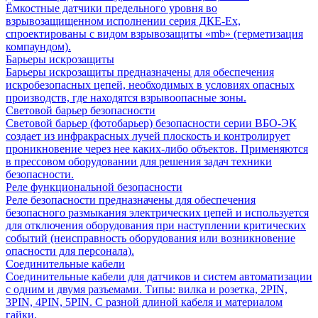
Ёмкостные датчики предельного уровня во
взрывозащищенном исполнении серия ДКЕ-Ех,
спроектированы с видом взрывозащиты «mb» (герметизация
компаундом).
Барьеры искрозащиты
Барьеры искрозащиты предназначены для обеспечения
искробезопасных цепей, необходимых в условиях опасных
производств, где находятся взрывоопасные зоны.
Световой барьер безопасности
Световой барьер (фотобарьер) безопасности серии ВБО-ЭК
создает из инфракрасных лучей плоскость и контролирует
проникновение через нее каких-либо объектов. Применяются
в прессовом оборудовании для решения задач техники
безопасности.
Реле функциональной безопасности
Реле безопасности предназначены для обеспечения
безопасного размыкания электрических цепей и используется
для отключения оборудования при наступлении критических
событий (неисправность оборудования или возникновение
опасности для персонала).
Соединительные кабели
Соединительные кабели для датчиков и систем автоматизации
с одним и двумя разъемами. Типы: вилка и розетка, 2PIN,
3PIN, 4PIN, 5PIN. С разной длиной кабеля и материалом
гайки.