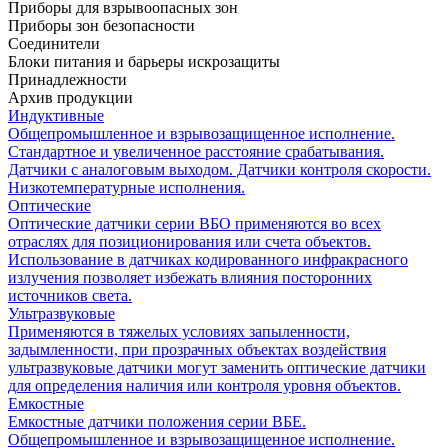
Приборы для взрывоопасных зон
Приборы зон безопасности
Соединители
Блоки питания и барьеры искрозащиты
Принадлежности
Архив продукции
Индуктивные
Общепромышленное и взрывозащищенное исполнение.
Стандартное и увеличенное расстояние срабатывания.
Датчики с аналоговым выходом. Датчики контроля скорости.
Низкотемпературные исполнения.
Оптические
Оптические датчики серии ВБО применяются во всех
отраслях для позиционирования или счета объектов.
Использование в датчиках кодированного инфракрасного
излучения позволяет избежать влияния посторонних
источников света.
Ультразвуковые
Применяются в тяжелых условиях запыленности,
задымленности, при прозрачных объектах воздействия
ультразвуковые датчики могут заменить оптические датчики
для определения наличия или контроля уровня объектов.
Емкостные
Емкостные датчики положения серии ВБЕ.
Общепромышленное и взрывозащищенное исполнение.