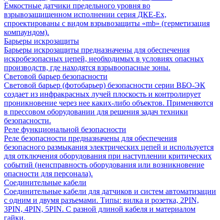
Ёмкостные датчики предельного уровня во
взрывозащищенном исполнении серия ДКЕ-Ех,
спроектированы с видом взрывозащиты «mb» (герметизация
компаундом).
Барьеры искрозащиты
Барьеры искрозащиты предназначены для обеспечения
искробезопасных цепей, необходимых в условиях опасных
производств, где находятся взрывоопасные зоны.
Световой барьер безопасности
Световой барьер (фотобарьер) безопасности серии ВБО-ЭК
создает из инфракрасных лучей плоскость и контролирует
проникновение через нее каких-либо объектов. Применяются
в прессовом оборудовании для решения задач техники
безопасности.
Реле функциональной безопасности
Реле безопасности предназначены для обеспечения
безопасного размыкания электрических цепей и используется
для отключения оборудования при наступлении критических
событий (неисправность оборудования или возникновение
опасности для персонала).
Соединительные кабели
Соединительные кабели для датчиков и систем автоматизации
с одним и двумя разъемами. Типы: вилка и розетка, 2PIN,
3PIN, 4PIN, 5PIN. С разной длиной кабеля и материалом
гайки.