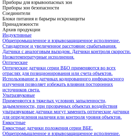
Приборы для взрывоопасных зон
Приборы зон безопасности
Соединители
Блоки питания и барьеры искрозащиты
Принадлежности
Архив продукции
Индуктивные
Общепромышленное и взрывозащищенное исполнение.
Стандартное и увеличенное расстояние срабатывания.
Датчики с аналоговым выходом. Датчики контроля скорости.
Низкотемпературные исполнения.
Оптические
Оптические датчики серии ВБО применяются во всех
отраслях для позиционирования или счета объектов.
Использование в датчиках кодированного инфракрасного
излучения позволяет избежать влияния посторонних
источников света.
Ультразвуковые
Применяются в тяжелых условиях запыленности,
задымленности, при прозрачных объектах воздействия
ультразвуковые датчики могут заменить оптические датчики
для определения наличия или контроля уровня объектов.
Емкостные
Емкостные датчики положения серии ВБЕ.
Общепромышленное и взрывозащищенное исполнение.