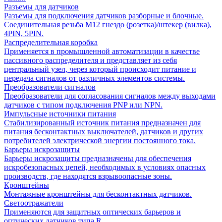
Разъемы для датчиков
Разъемы для подключения датчиков разборные и блочные.
Соединительная резьба М12 гнездо (розетка)/штекер (вилка),
4PIN, 5PIN.
Распределительная коробка
Применяется в промышленной автоматизации в качестве
пассивного распределителя и представляет из себя
центральный узел, через который происходит питание и
передача сигналов от различных элементов системы.
Преобразователи сигналов
Преобразователи для согласования сигналов между выходами
датчиков с типом подключения PNP или NPN.
Импульсные источники питания
Стабилизированный источник питания предназначен для
питания бесконтактных выключателей, датчиков и других
потребителей электрической энергии постоянного тока.
Барьеры искрозащиты
Барьеры искрозащиты предназначены для обеспечения
искробезопасных цепей, необходимых в условиях опасных
производств, где находятся взрывоопасные зоны.
Кронштейны
Монтажные кронштейны для бесконтактных датчиков.
Светоотражатели
Применяются для защитных оптических барьеров и
оптических датчиков типа R.