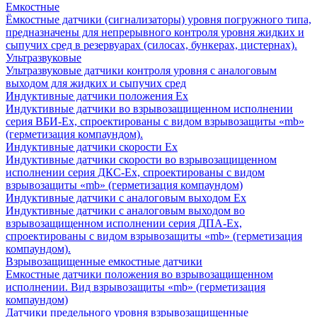
Емкостные
Ёмкостные датчики (сигнализаторы) уровня погружного типа,
предназначены для непрерывного контроля уровня жидких и
сыпучих сред в резервуарах (силосах, бункерах, цистернах).
Ультразвуковые
Ультразвуковые датчики контроля уровня с аналоговым
выходом для жидких и сыпучих сред
Индуктивные датчики положения Ех
Индуктивные датчики во взрывозащищенном исполнении
серия ВБИ-Ех, спроектированы с видом взрывозащиты «mb»
(герметизация компаундом).
Индуктивные датчики скорости Ех
Индуктивные датчики скорости во взрывозащищенном
исполнении серия ДКС-Ех, спроектированы с видом
взрывозащиты «mb» (герметизация компаундом)
Индуктивные датчики с аналоговым выходом Ех
Индуктивные датчики с аналоговым выходом во
взрывозащищенном исполнении серия ДПА-Ех,
спроектированы с видом взрывозащиты «mb» (герметизация
компаундом).
Взрывозащищенные емкостные датчики
Емкостные датчики положения во взрывозащищенном
исполнении. Вид взрывозащиты «mb» (герметизация
компаундом)
Датчики предельного уровня взрывозащищенные