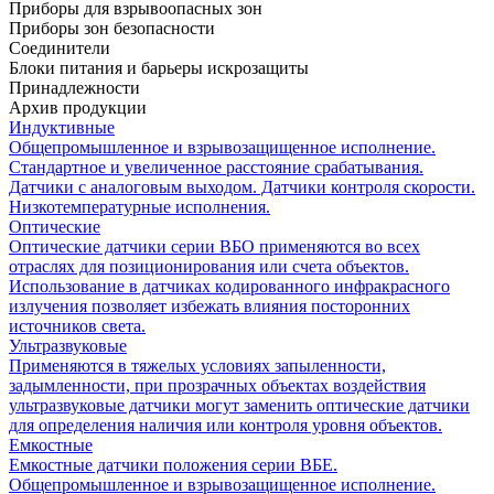
Приборы для взрывоопасных зон
Приборы зон безопасности
Соединители
Блоки питания и барьеры искрозащиты
Принадлежности
Архив продукции
Индуктивные
Общепромышленное и взрывозащищенное исполнение.
Стандартное и увеличенное расстояние срабатывания.
Датчики с аналоговым выходом. Датчики контроля скорости.
Низкотемпературные исполнения.
Оптические
Оптические датчики серии ВБО применяются во всех
отраслях для позиционирования или счета объектов.
Использование в датчиках кодированного инфракрасного
излучения позволяет избежать влияния посторонних
источников света.
Ультразвуковые
Применяются в тяжелых условиях запыленности,
задымленности, при прозрачных объектах воздействия
ультразвуковые датчики могут заменить оптические датчики
для определения наличия или контроля уровня объектов.
Емкостные
Емкостные датчики положения серии ВБЕ.
Общепромышленное и взрывозащищенное исполнение.