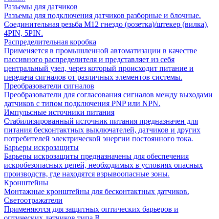
Разъемы для датчиков
Разъемы для подключения датчиков разборные и блочные.
Соединительная резьба М12 гнездо (розетка)/штекер (вилка),
4PIN, 5PIN.
Распределительная коробка
Применяется в промышленной автоматизации в качестве
пассивного распределителя и представляет из себя
центральный узел, через который происходит питание и
передача сигналов от различных элементов системы.
Преобразователи сигналов
Преобразователи для согласования сигналов между выходами
датчиков с типом подключения PNP или NPN.
Импульсные источники питания
Стабилизированный источник питания предназначен для
питания бесконтактных выключателей, датчиков и других
потребителей электрической энергии постоянного тока.
Барьеры искрозащиты
Барьеры искрозащиты предназначены для обеспечения
искробезопасных цепей, необходимых в условиях опасных
производств, где находятся взрывоопасные зоны.
Кронштейны
Монтажные кронштейны для бесконтактных датчиков.
Светоотражатели
Применяются для защитных оптических барьеров и
оптических датчиков типа R.