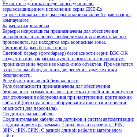
Ёмкостные датчики предельного уровня во
взрывозащищенном исполнении серия ДКЕ-Ех,
спроектированы с видом взрывозащиты «mb» (герметизация
компаундом).
Барьеры искрозащиты
Барьеры искрозащиты предназначены для обеспечения
искробезопасных цепей, необходимых в условиях опасных
производств, где находятся взрывоопасные зоны.
Световой барьер безопасности
Световой барьер (фотобарьер) безопасности серии ВБО-ЭК
создает из инфракрасных лучей плоскость и контролирует
проникновение через нее каких-либо объектов. Применяются
в прессовом оборудовании для решения задач техники
безопасности.
Реле функциональной безопасности
Реле безопасности предназначены для обеспечения
безопасного размыкания электрических цепей и используется
для отключения оборудования при наступлении критических
событий (неисправность оборудования или возникновение
опасности для персонала).
Соединительные кабели
Соединительные кабели для датчиков и систем автоматизации
с одним и двумя разъемами. Типы: вилка и розетка, 2PIN,
3PIN, 4PIN, 5PIN. С разной длиной кабеля и материалом
гайки.