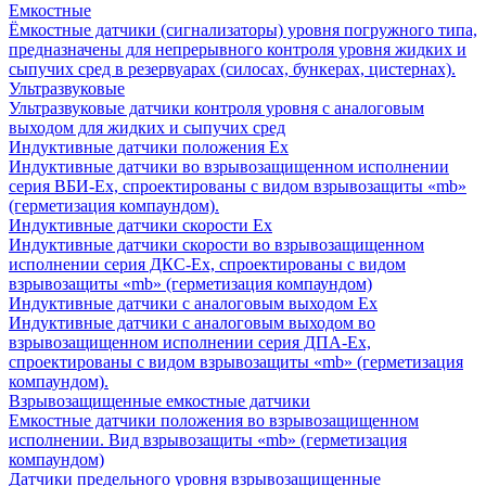
Емкостные
Ёмкостные датчики (сигнализаторы) уровня погружного типа,
предназначены для непрерывного контроля уровня жидких и
сыпучих сред в резервуарах (силосах, бункерах, цистернах).
Ультразвуковые
Ультразвуковые датчики контроля уровня с аналоговым
выходом для жидких и сыпучих сред
Индуктивные датчики положения Ех
Индуктивные датчики во взрывозащищенном исполнении
серия ВБИ-Ех, спроектированы с видом взрывозащиты «mb»
(герметизация компаундом).
Индуктивные датчики скорости Ех
Индуктивные датчики скорости во взрывозащищенном
исполнении серия ДКС-Ех, спроектированы с видом
взрывозащиты «mb» (герметизация компаундом)
Индуктивные датчики с аналоговым выходом Ех
Индуктивные датчики с аналоговым выходом во
взрывозащищенном исполнении серия ДПА-Ех,
спроектированы с видом взрывозащиты «mb» (герметизация
компаундом).
Взрывозащищенные емкостные датчики
Емкостные датчики положения во взрывозащищенном
исполнении. Вид взрывозащиты «mb» (герметизация
компаундом)
Датчики предельного уровня взрывозащищенные