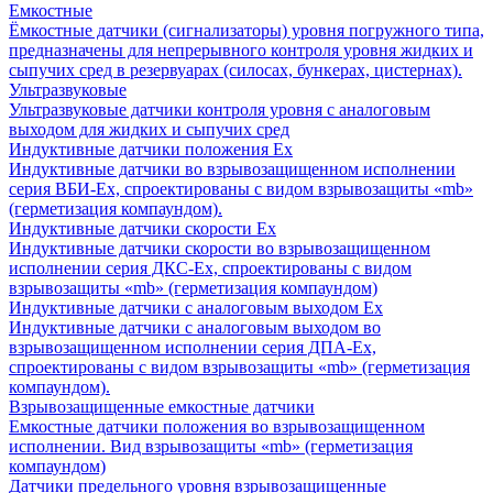
Емкостные
Ёмкостные датчики (сигнализаторы) уровня погружного типа,
предназначены для непрерывного контроля уровня жидких и
сыпучих сред в резервуарах (силосах, бункерах, цистернах).
Ультразвуковые
Ультразвуковые датчики контроля уровня с аналоговым
выходом для жидких и сыпучих сред
Индуктивные датчики положения Ех
Индуктивные датчики во взрывозащищенном исполнении
серия ВБИ-Ех, спроектированы с видом взрывозащиты «mb»
(герметизация компаундом).
Индуктивные датчики скорости Ех
Индуктивные датчики скорости во взрывозащищенном
исполнении серия ДКС-Ех, спроектированы с видом
взрывозащиты «mb» (герметизация компаундом)
Индуктивные датчики с аналоговым выходом Ех
Индуктивные датчики с аналоговым выходом во
взрывозащищенном исполнении серия ДПА-Ех,
спроектированы с видом взрывозащиты «mb» (герметизация
компаундом).
Взрывозащищенные емкостные датчики
Емкостные датчики положения во взрывозащищенном
исполнении. Вид взрывозащиты «mb» (герметизация
компаундом)
Датчики предельного уровня взрывозащищенные