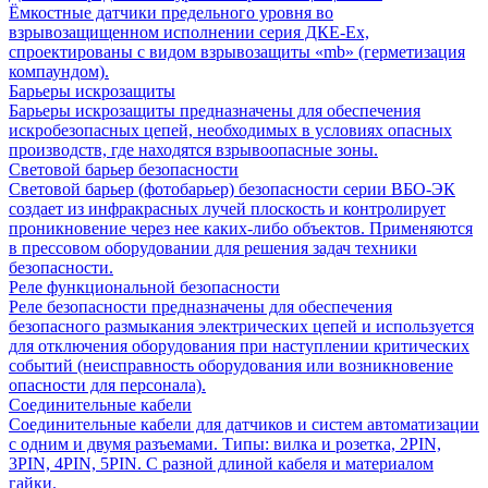
Ёмкостные датчики предельного уровня во
взрывозащищенном исполнении серия ДКЕ-Ех,
спроектированы с видом взрывозащиты «mb» (герметизация
компаундом).
Барьеры искрозащиты
Барьеры искрозащиты предназначены для обеспечения
искробезопасных цепей, необходимых в условиях опасных
производств, где находятся взрывоопасные зоны.
Световой барьер безопасности
Световой барьер (фотобарьер) безопасности серии ВБО-ЭК
создает из инфракрасных лучей плоскость и контролирует
проникновение через нее каких-либо объектов. Применяются
в прессовом оборудовании для решения задач техники
безопасности.
Реле функциональной безопасности
Реле безопасности предназначены для обеспечения
безопасного размыкания электрических цепей и используется
для отключения оборудования при наступлении критических
событий (неисправность оборудования или возникновение
опасности для персонала).
Соединительные кабели
Соединительные кабели для датчиков и систем автоматизации
с одним и двумя разъемами. Типы: вилка и розетка, 2PIN,
3PIN, 4PIN, 5PIN. С разной длиной кабеля и материалом
гайки.