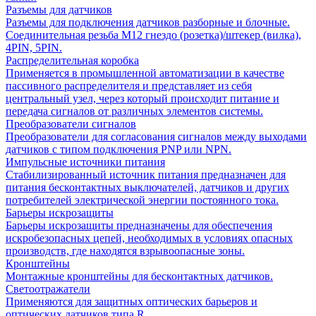
Разъемы для датчиков
Разъемы для подключения датчиков разборные и блочные.
Соединительная резьба М12 гнездо (розетка)/штекер (вилка),
4PIN, 5PIN.
Распределительная коробка
Применяется в промышленной автоматизации в качестве
пассивного распределителя и представляет из себя
центральный узел, через который происходит питание и
передача сигналов от различных элементов системы.
Преобразователи сигналов
Преобразователи для согласования сигналов между выходами
датчиков с типом подключения PNP или NPN.
Импульсные источники питания
Стабилизированный источник питания предназначен для
питания бесконтактных выключателей, датчиков и других
потребителей электрической энергии постоянного тока.
Барьеры искрозащиты
Барьеры искрозащиты предназначены для обеспечения
искробезопасных цепей, необходимых в условиях опасных
производств, где находятся взрывоопасные зоны.
Кронштейны
Монтажные кронштейны для бесконтактных датчиков.
Светоотражатели
Применяются для защитных оптических барьеров и
оптических датчиков типа R.