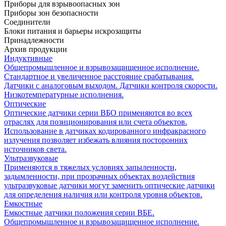
Приборы для взрывоопасных зон
Приборы зон безопасности
Соединители
Блоки питания и барьеры искрозащиты
Принадлежности
Архив продукции
Индуктивные
Общепромышленное и взрывозащищенное исполнение.
Стандартное и увеличенное расстояние срабатывания.
Датчики с аналоговым выходом. Датчики контроля скорости.
Низкотемпературные исполнения.
Оптические
Оптические датчики серии ВБО применяются во всех
отраслях для позиционирования или счета объектов.
Использование в датчиках кодированного инфракрасного
излучения позволяет избежать влияния посторонних
источников света.
Ультразвуковые
Применяются в тяжелых условиях запыленности,
задымленности, при прозрачных объектах воздействия
ультразвуковые датчики могут заменить оптические датчики
для определения наличия или контроля уровня объектов.
Емкостные
Емкостные датчики положения серии ВБЕ.
Общепромышленное и взрывозащищенное исполнение.