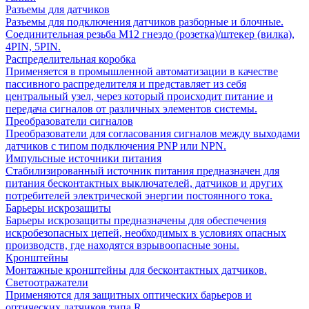
Разъемы для датчиков
Разъемы для подключения датчиков разборные и блочные.
Соединительная резьба М12 гнездо (розетка)/штекер (вилка),
4PIN, 5PIN.
Распределительная коробка
Применяется в промышленной автоматизации в качестве
пассивного распределителя и представляет из себя
центральный узел, через который происходит питание и
передача сигналов от различных элементов системы.
Преобразователи сигналов
Преобразователи для согласования сигналов между выходами
датчиков с типом подключения PNP или NPN.
Импульсные источники питания
Стабилизированный источник питания предназначен для
питания бесконтактных выключателей, датчиков и других
потребителей электрической энергии постоянного тока.
Барьеры искрозащиты
Барьеры искрозащиты предназначены для обеспечения
искробезопасных цепей, необходимых в условиях опасных
производств, где находятся взрывоопасные зоны.
Кронштейны
Монтажные кронштейны для бесконтактных датчиков.
Светоотражатели
Применяются для защитных оптических барьеров и
оптических датчиков типа R.