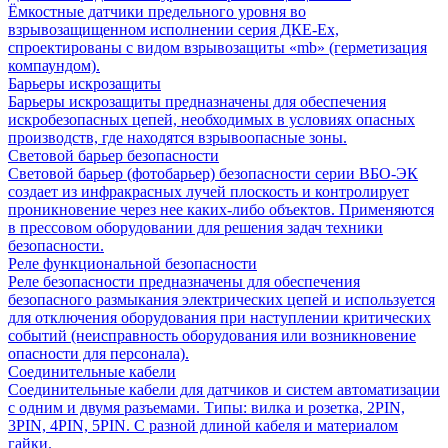
Ёмкостные датчики предельного уровня во
взрывозащищенном исполнении серия ДКЕ-Ех,
спроектированы с видом взрывозащиты «mb» (герметизация
компаундом).
Барьеры искрозащиты
Барьеры искрозащиты предназначены для обеспечения
искробезопасных цепей, необходимых в условиях опасных
производств, где находятся взрывоопасные зоны.
Световой барьер безопасности
Световой барьер (фотобарьер) безопасности серии ВБО-ЭК
создает из инфракрасных лучей плоскость и контролирует
проникновение через нее каких-либо объектов. Применяются
в прессовом оборудовании для решения задач техники
безопасности.
Реле функциональной безопасности
Реле безопасности предназначены для обеспечения
безопасного размыкания электрических цепей и используется
для отключения оборудования при наступлении критических
событий (неисправность оборудования или возникновение
опасности для персонала).
Соединительные кабели
Соединительные кабели для датчиков и систем автоматизации
с одним и двумя разъемами. Типы: вилка и розетка, 2PIN,
3PIN, 4PIN, 5PIN. С разной длиной кабеля и материалом
гайки.