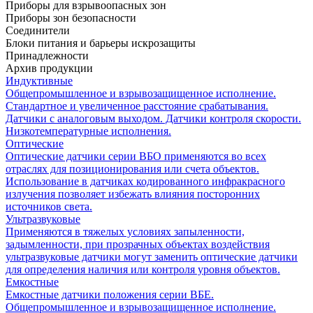
Приборы для взрывоопасных зон
Приборы зон безопасности
Соединители
Блоки питания и барьеры искрозащиты
Принадлежности
Архив продукции
Индуктивные
Общепромышленное и взрывозащищенное исполнение.
Стандартное и увеличенное расстояние срабатывания.
Датчики с аналоговым выходом. Датчики контроля скорости.
Низкотемпературные исполнения.
Оптические
Оптические датчики серии ВБО применяются во всех
отраслях для позиционирования или счета объектов.
Использование в датчиках кодированного инфракрасного
излучения позволяет избежать влияния посторонних
источников света.
Ультразвуковые
Применяются в тяжелых условиях запыленности,
задымленности, при прозрачных объектах воздействия
ультразвуковые датчики могут заменить оптические датчики
для определения наличия или контроля уровня объектов.
Емкостные
Емкостные датчики положения серии ВБЕ.
Общепромышленное и взрывозащищенное исполнение.