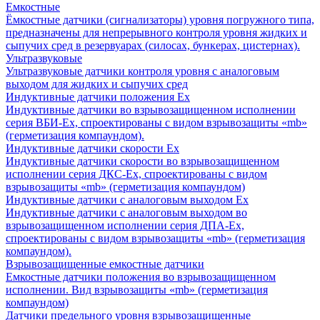
Емкостные
Ёмкостные датчики (сигнализаторы) уровня погружного типа,
предназначены для непрерывного контроля уровня жидких и
сыпучих сред в резервуарах (силосах, бункерах, цистернах).
Ультразвуковые
Ультразвуковые датчики контроля уровня с аналоговым
выходом для жидких и сыпучих сред
Индуктивные датчики положения Ех
Индуктивные датчики во взрывозащищенном исполнении
серия ВБИ-Ех, спроектированы с видом взрывозащиты «mb»
(герметизация компаундом).
Индуктивные датчики скорости Ех
Индуктивные датчики скорости во взрывозащищенном
исполнении серия ДКС-Ех, спроектированы с видом
взрывозащиты «mb» (герметизация компаундом)
Индуктивные датчики с аналоговым выходом Ех
Индуктивные датчики с аналоговым выходом во
взрывозащищенном исполнении серия ДПА-Ех,
спроектированы с видом взрывозащиты «mb» (герметизация
компаундом).
Взрывозащищенные емкостные датчики
Емкостные датчики положения во взрывозащищенном
исполнении. Вид взрывозащиты «mb» (герметизация
компаундом)
Датчики предельного уровня взрывозащищенные