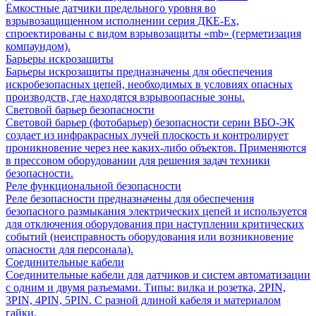
Ёмкостные датчики предельного уровня во
взрывозащищенном исполнении серия ДКЕ-Ех,
спроектированы с видом взрывозащиты «mb» (герметизация
компаундом).
Барьеры искрозащиты
Барьеры искрозащиты предназначены для обеспечения
искробезопасных цепей, необходимых в условиях опасных
производств, где находятся взрывоопасные зоны.
Световой барьер безопасности
Световой барьер (фотобарьер) безопасности серии ВБО-ЭК
создает из инфракрасных лучей плоскость и контролирует
проникновение через нее каких-либо объектов. Применяются
в прессовом оборудовании для решения задач техники
безопасности.
Реле функциональной безопасности
Реле безопасности предназначены для обеспечения
безопасного размыкания электрических цепей и используется
для отключения оборудования при наступлении критических
событий (неисправность оборудования или возникновение
опасности для персонала).
Соединительные кабели
Соединительные кабели для датчиков и систем автоматизации
с одним и двумя разъемами. Типы: вилка и розетка, 2PIN,
3PIN, 4PIN, 5PIN. С разной длиной кабеля и материалом
гайки.