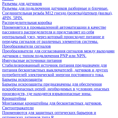
Разъемы для датчиков
Разъемы для подключения датчиков разборные и блочные.
Соединительная резьба М12 гнездо (розетка)/штекер (вилка),
4PIN, 5PIN.
Распределительная коробка
Применяется в промышленной автоматизации в качестве
пассивного распределителя и представляет из себя
центральный узел, через который происходит питание и
передача сигналов от различных элементов системы.
Преобразователи сигналов
Преобразователи для согласования сигналов между выходами
датчиков с типом подключения PNP или NPN.
Импульсные источники питания
Стабилизированный источник питания предназначен для
питания бесконтактных выключателей, датчиков и других
потребителей электрической энергии постоянного тока.
Барьеры искрозащиты
Барьеры искрозащиты предназначены для обеспечения
искробезопасных цепей, необходимых в условиях опасных
производств, где находятся взрывоопасные зоны.
Кронштейны
Монтажные кронштейны для бесконтактных датчиков.
Светоотражатели
Применяются для защитных оптических барьеров и
оптических датчиков типа R.