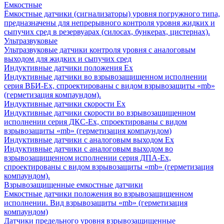
Емкостные
Ёмкостные датчики (сигнализаторы) уровня погружного типа,
предназначены для непрерывного контроля уровня жидких и
сыпучих сред в резервуарах (силосах, бункерах, цистернах).
Ультразвуковые
Ультразвуковые датчики контроля уровня с аналоговым
выходом для жидких и сыпучих сред
Индуктивные датчики положения Ех
Индуктивные датчики во взрывозащищенном исполнении
серия ВБИ-Ех, спроектированы с видом взрывозащиты «mb»
(герметизация компаундом).
Индуктивные датчики скорости Ех
Индуктивные датчики скорости во взрывозащищенном
исполнении серия ДКС-Ех, спроектированы с видом
взрывозащиты «mb» (герметизация компаундом)
Индуктивные датчики с аналоговым выходом Ех
Индуктивные датчики с аналоговым выходом во
взрывозащищенном исполнении серия ДПА-Ех,
спроектированы с видом взрывозащиты «mb» (герметизация
компаундом).
Взрывозащищенные емкостные датчики
Емкостные датчики положения во взрывозащищенном
исполнении. Вид взрывозащиты «mb» (герметизация
компаундом)
Датчики предельного уровня взрывозащищенные