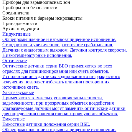
Приборы для взрывоопасных зон
Приборы зон безопасности
Соединители
Блоки питания и барьеры искрозащиты
Принадлежности
Архив продукции
Индуктивные
Общепромышленное и взрывозащищенное исполнение.
Стандартное и увеличенное расстояние срабатывания.
Датчики с аналоговым выходом. Датчики контроля скорости.
Низкотемпературные исполнения.
Оптические
Оптические датчики серии ВБО применяются во всех
отраслях для позиционирования или счета объектов.
Использование в датчиках кодированного инфракрасного
излучения позволяет избежать влияния посторонних
источников света.
Ультразвуковые
Применяются в тяжелых условиях запыленности,
задымленности, при прозрачных объектах воздействия
ультразвуковые датчики могут заменить оптические датчики
для определения наличия или контроля уровня объектов.
Емкостные
Емкостные датчики положения серии ВБЕ.
Общепромышленное и взрывозащищенное исполнение.