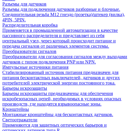
Разъемы для датчиков
Разъемы для подключения датчиков разборные и блочные.
Соединительная резьба М12 гнездо (розетка)/штекер (вилка),
4PIN, 5PIN.
Распределительная коробка
Применяется в промышленной автоматизации в качестве
пассивного распределителя и представляет из себя
центральный узел, через который происходит питание и
передача сигналов от различных элементов системы.
Преобразователи сигналов
Преобразователи для согласования сигналов между выходами
датчиков с типом подключения PNP или NPN.
Импульсные источники питания
Стабилизированный источник питания предназначен для
питания бесконтактных выключателей, датчиков и других
потребителей электрической энергии постоянного тока.
Барьеры искрозащиты
Барьеры искрозащиты предназначены для обеспечения
искробезопасных цепей, необходимых в условиях опасных
производств, где находятся взрывоопасные зоны.
Кронштейны
Монтажные кронштейны для бесконтактных датчиков.
Светоотражатели
Применяются для защитных оптических барьеров и
оптических датчиков типа R.