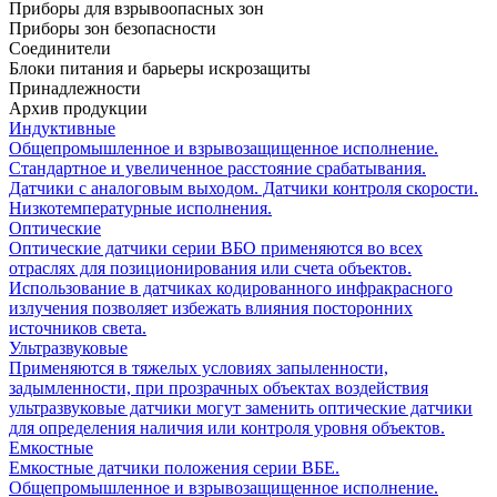
Приборы для взрывоопасных зон
Приборы зон безопасности
Соединители
Блоки питания и барьеры искрозащиты
Принадлежности
Архив продукции
Индуктивные
Общепромышленное и взрывозащищенное исполнение.
Стандартное и увеличенное расстояние срабатывания.
Датчики с аналоговым выходом. Датчики контроля скорости.
Низкотемпературные исполнения.
Оптические
Оптические датчики серии ВБО применяются во всех
отраслях для позиционирования или счета объектов.
Использование в датчиках кодированного инфракрасного
излучения позволяет избежать влияния посторонних
источников света.
Ультразвуковые
Применяются в тяжелых условиях запыленности,
задымленности, при прозрачных объектах воздействия
ультразвуковые датчики могут заменить оптические датчики
для определения наличия или контроля уровня объектов.
Емкостные
Емкостные датчики положения серии ВБЕ.
Общепромышленное и взрывозащищенное исполнение.