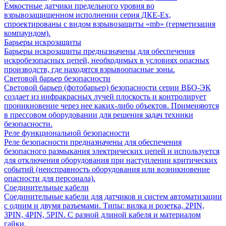
Ёмкостные датчики предельного уровня во
взрывозащищенном исполнении серия ДКЕ-Ех,
спроектированы с видом взрывозащиты «mb» (герметизация
компаундом).
Барьеры искрозащиты
Барьеры искрозащиты предназначены для обеспечения
искробезопасных цепей, необходимых в условиях опасных
производств, где находятся взрывоопасные зоны.
Световой барьер безопасности
Световой барьер (фотобарьер) безопасности серии ВБО-ЭК
создает из инфракрасных лучей плоскость и контролирует
проникновение через нее каких-либо объектов. Применяются
в прессовом оборудовании для решения задач техники
безопасности.
Реле функциональной безопасности
Реле безопасности предназначены для обеспечения
безопасного размыкания электрических цепей и используется
для отключения оборудования при наступлении критических
событий (неисправность оборудования или возникновение
опасности для персонала).
Соединительные кабели
Соединительные кабели для датчиков и систем автоматизации
с одним и двумя разъемами. Типы: вилка и розетка, 2PIN,
3PIN, 4PIN, 5PIN. С разной длиной кабеля и материалом
гайки.