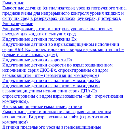
Емкостные
Ёмкостные датчики (сигнализаторы) уровня погружного типа,
предназначены для непрерывного контроля уровня жидких и
сыпучих сред в резервуарах (силосах, бункерах, цистернах).
Ультразвуковые
Ультразвуковые датчики контроля уровня с аналоговым
выходом для жидких и сыпучих сред
Индуктивные датчики положения Ех
Индуктивные датчики во взрывозащищенном исполнении
серия ВБИ-Ех, спроектированы с видом взрывозащиты «mb»
(герметизация компаундом).
Индуктивные датчики скорости Ех
Индуктивные датчики скорости во взрывозащищенном
исполнении серия ДКС-Ех, спроектированы с видом
взрывозащиты «mb» (герметизация компаундом)
Индуктивные датчики с аналоговым выходом Ех
Индуктивные датчики с аналоговым выходом во
взрывозащищенном исполнении серия ДПА-Ех,
спроектированы с видом взрывозащиты «mb» (герметизация
компаундом).
Взрывозащищенные емкостные датчики
Емкостные датчики положения во взрывозащищенном
исполнении. Вид взрывозащиты «mb» (герметизация
компаундом)
Датчики предельного уровня взрывозащищенные