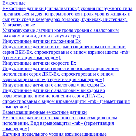
Емкостные
Ёмкостные датчики (сигнализаторы) уровня погружного типа,
предназначены для непрерывного контроля уровня жидких и
сыпучих сред в резервуарах (силосах, бункерах, цистернах).
Ультразвуковые
Ультразвуковые датчики контроля уровня с аналоговым
выходом для жидких и сыпучих сред
Индуктивные датчики положения Ех
Индуктивные датчики во взрывозащищенном исполнении
серия ВБИ-Ех, спроектированы с видом взрывозащиты «mb»
(герметизация компаундом).
Индуктивные датчики скорости Ех
Индуктивные датчики скорости во взрывозащищенном
исполнении серия ДКС-Ех, спроектированы с видом
взрывозащиты «mb» (герметизация компаундом)
Индуктивные датчики с аналоговым выходом Ех
Индуктивные датчики с аналоговым выходом во
взрывозащищенном исполнении серия ДПА-Ех,
спроектированы с видом взрывозащиты «mb» (герметизация
компаундом).
Взрывозащищенные емкостные датчики
Емкостные датчики положения во взрывозащищенном
исполнении. Вид взрывозащиты «mb» (герметизация
компаундом)
Датчики предельного уровня взрывозащищенные