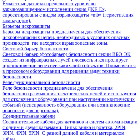
Ёмкостные датчики предельного уровня во
взрывозащищенном исполнении серия ДКЕ-Ех,
спроектированы с видом взрывозащиты «mb» (герметизация
компаундом).
Барьеры искрозащиты
Барьеры искрозащиты предназначены для обеспечения
искробезопасных цепей, необходимых в условиях опасных
производств, где находятся взрывоопасные зоны.
Световой барьер безопасности
Световой барьер (фотобарьер) безопасности серии ВБО-ЭК
создает из инфракрасных лучей плоскость и контролирует
проникновение через нее каких-либо объектов. Применяются
в прессовом оборудовании для решения задач техники
безопасности.
Реле функциональной безопасности
Реле безопасности предназначены для обеспечения
безопасного размыкания электрических цепей и используется
для отключения оборудования при наступлении критических
событий (неисправность оборудования или возникновение
опасности для персонала).
Соединительные кабели
Соединительные кабели для датчиков и систем автоматизации
с одним и двумя разъемами. Типы: вилка и розетка, 2PIN,
3PIN, 4PIN, 5PIN. С разной длиной кабеля и материалом
гайки.