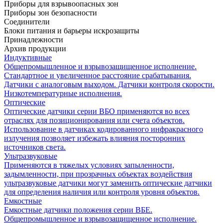
Приборы для взрывоопасных зон
Приборы зон безопасности
Соединители
Блоки питания и барьеры искрозащиты
Принадлежности
Архив продукции
Индуктивные
Общепромышленное и взрывозащищенное исполнение.
Стандартное и увеличенное расстояние срабатывания.
Датчики с аналоговым выходом. Датчики контроля скорости.
Низкотемпературные исполнения.
Оптические
Оптические датчики серии ВБО применяются во всех
отраслях для позиционирования или счета объектов.
Использование в датчиках кодированного инфракрасного
излучения позволяет избежать влияния посторонних
источников света.
Ультразвуковые
Применяются в тяжелых условиях запыленности,
задымленности, при прозрачных объектах воздействия
ультразвуковые датчики могут заменить оптические датчики
для определения наличия или контроля уровня объектов.
Емкостные
Емкостные датчики положения серии ВБЕ.
Общепромышленное и взрывозащищенное исполнение.