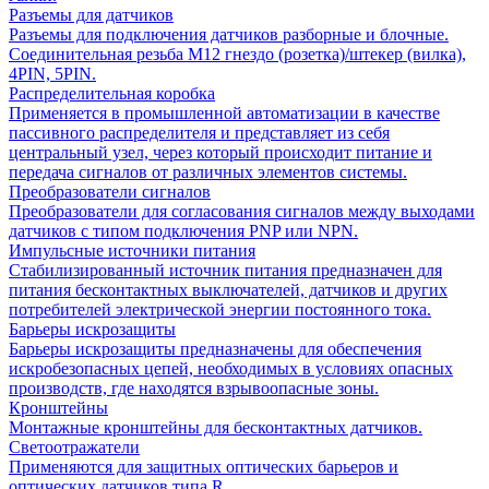
Разъемы для датчиков
Разъемы для подключения датчиков разборные и блочные.
Соединительная резьба М12 гнездо (розетка)/штекер (вилка),
4PIN, 5PIN.
Распределительная коробка
Применяется в промышленной автоматизации в качестве
пассивного распределителя и представляет из себя
центральный узел, через который происходит питание и
передача сигналов от различных элементов системы.
Преобразователи сигналов
Преобразователи для согласования сигналов между выходами
датчиков с типом подключения PNP или NPN.
Импульсные источники питания
Стабилизированный источник питания предназначен для
питания бесконтактных выключателей, датчиков и других
потребителей электрической энергии постоянного тока.
Барьеры искрозащиты
Барьеры искрозащиты предназначены для обеспечения
искробезопасных цепей, необходимых в условиях опасных
производств, где находятся взрывоопасные зоны.
Кронштейны
Монтажные кронштейны для бесконтактных датчиков.
Светоотражатели
Применяются для защитных оптических барьеров и
оптических датчиков типа R.