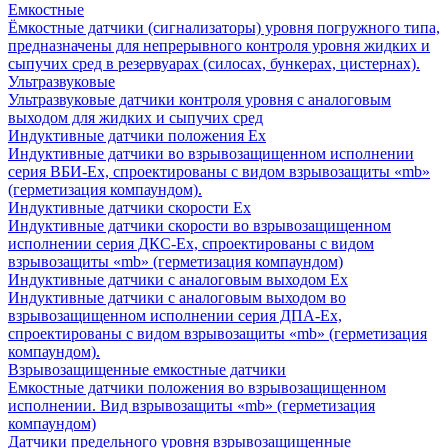
Емкостные
Ёмкостные датчики (сигнализаторы) уровня погружного типа,
предназначены для непрерывного контроля уровня жидких и
сыпучих сред в резервуарах (силосах, бункерах, цистернах).
Ультразвуковые
Ультразвуковые датчики контроля уровня с аналоговым
выходом для жидких и сыпучих сред
Индуктивные датчики положения Ех
Индуктивные датчики во взрывозащищенном исполнении
серия ВБИ-Ех, спроектированы с видом взрывозащиты «mb»
(герметизация компаундом).
Индуктивные датчики скорости Ех
Индуктивные датчики скорости во взрывозащищенном
исполнении серия ДКС-Ех, спроектированы с видом
взрывозащиты «mb» (герметизация компаундом)
Индуктивные датчики с аналоговым выходом Ех
Индуктивные датчики с аналоговым выходом во
взрывозащищенном исполнении серия ДПА-Ех,
спроектированы с видом взрывозащиты «mb» (герметизация
компаундом).
Взрывозащищенные емкостные датчики
Емкостные датчики положения во взрывозащищенном
исполнении. Вид взрывозащиты «mb» (герметизация
компаундом)
Датчики предельного уровня взрывозащищенные