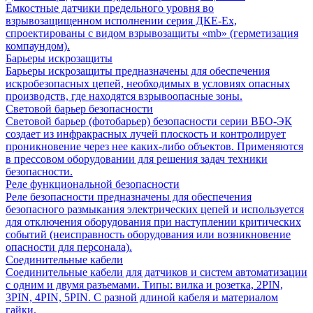
Ёмкостные датчики предельного уровня во
взрывозащищенном исполнении серия ДКЕ-Ех,
спроектированы с видом взрывозащиты «mb» (герметизация
компаундом).
Барьеры искрозащиты
Барьеры искрозащиты предназначены для обеспечения
искробезопасных цепей, необходимых в условиях опасных
производств, где находятся взрывоопасные зоны.
Световой барьер безопасности
Световой барьер (фотобарьер) безопасности серии ВБО-ЭК
создает из инфракрасных лучей плоскость и контролирует
проникновение через нее каких-либо объектов. Применяются
в прессовом оборудовании для решения задач техники
безопасности.
Реле функциональной безопасности
Реле безопасности предназначены для обеспечения
безопасного размыкания электрических цепей и используется
для отключения оборудования при наступлении критических
событий (неисправность оборудования или возникновение
опасности для персонала).
Соединительные кабели
Соединительные кабели для датчиков и систем автоматизации
с одним и двумя разъемами. Типы: вилка и розетка, 2PIN,
3PIN, 4PIN, 5PIN. С разной длиной кабеля и материалом
гайки.