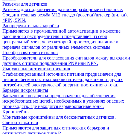
Разъемы для датчиков
Разъемы для подключения датчиков разборные и блочные.
Соединительная резьба М12 гнездо (розетка)/штекер (вилка),
4PIN, 5PIN.
Распределительная коробка
Применяется в промышленной автоматизации в качестве
пассивного распределителя и представляет из себя
центральный узел, через который происходит питание и
передача сигналов от различных элементов системы.
Преобразователи сигналов
Преобразователи для согласования сигналов между выходами
датчиков с типом подключения PNP или NPN.
Импульсные источники питания
Стабилизированный источник питания предназначен для
питания бесконтактных выключателей, датчиков и других
потребителей электрической энергии постоянного тока.
Барьеры искрозащиты
Барьеры искрозащиты предназначены для обеспечения
искробезопасных цепей, необходимых в условиях опасных
производств, где находятся взрывоопасные зоны.
Кронштейны
Монтажные кронштейны для бесконтактных датчиков.
Светоотражатели
Применяются для защитных оптических барьеров и
оптических датчиков типа R.