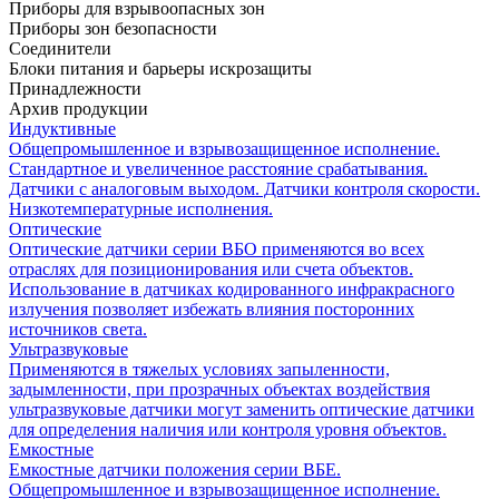
Приборы для взрывоопасных зон
Приборы зон безопасности
Соединители
Блоки питания и барьеры искрозащиты
Принадлежности
Архив продукции
Индуктивные
Общепромышленное и взрывозащищенное исполнение.
Стандартное и увеличенное расстояние срабатывания.
Датчики с аналоговым выходом. Датчики контроля скорости.
Низкотемпературные исполнения.
Оптические
Оптические датчики серии ВБО применяются во всех
отраслях для позиционирования или счета объектов.
Использование в датчиках кодированного инфракрасного
излучения позволяет избежать влияния посторонних
источников света.
Ультразвуковые
Применяются в тяжелых условиях запыленности,
задымленности, при прозрачных объектах воздействия
ультразвуковые датчики могут заменить оптические датчики
для определения наличия или контроля уровня объектов.
Емкостные
Емкостные датчики положения серии ВБЕ.
Общепромышленное и взрывозащищенное исполнение.