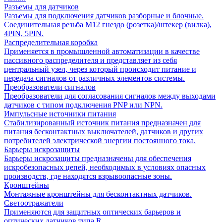
Разъемы для датчиков
Разъемы для подключения датчиков разборные и блочные.
Соединительная резьба М12 гнездо (розетка)/штекер (вилка),
4PIN, 5PIN.
Распределительная коробка
Применяется в промышленной автоматизации в качестве
пассивного распределителя и представляет из себя
центральный узел, через который происходит питание и
передача сигналов от различных элементов системы.
Преобразователи сигналов
Преобразователи для согласования сигналов между выходами
датчиков с типом подключения PNP или NPN.
Импульсные источники питания
Стабилизированный источник питания предназначен для
питания бесконтактных выключателей, датчиков и других
потребителей электрической энергии постоянного тока.
Барьеры искрозащиты
Барьеры искрозащиты предназначены для обеспечения
искробезопасных цепей, необходимых в условиях опасных
производств, где находятся взрывоопасные зоны.
Кронштейны
Монтажные кронштейны для бесконтактных датчиков.
Светоотражатели
Применяются для защитных оптических барьеров и
оптических датчиков типа R.