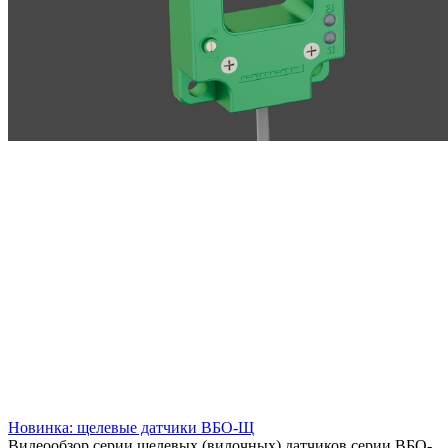
Новинка: щелевые датчики ВБО-Щ
Видеообзор серии щелевых (вилочных) датчиков серии ВБО-