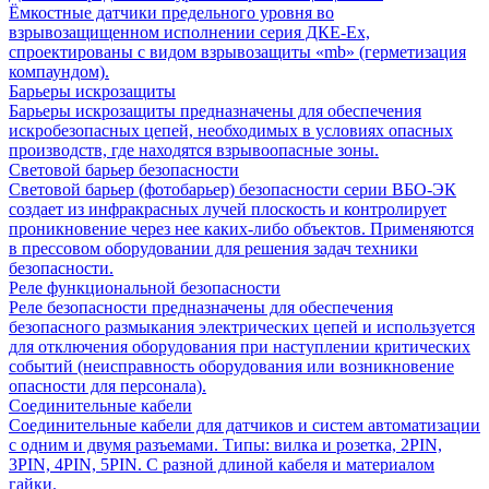
Ёмкостные датчики предельного уровня во
взрывозащищенном исполнении серия ДКЕ-Ех,
спроектированы с видом взрывозащиты «mb» (герметизация
компаундом).
Барьеры искрозащиты
Барьеры искрозащиты предназначены для обеспечения
искробезопасных цепей, необходимых в условиях опасных
производств, где находятся взрывоопасные зоны.
Световой барьер безопасности
Световой барьер (фотобарьер) безопасности серии ВБО-ЭК
создает из инфракрасных лучей плоскость и контролирует
проникновение через нее каких-либо объектов. Применяются
в прессовом оборудовании для решения задач техники
безопасности.
Реле функциональной безопасности
Реле безопасности предназначены для обеспечения
безопасного размыкания электрических цепей и используется
для отключения оборудования при наступлении критических
событий (неисправность оборудования или возникновение
опасности для персонала).
Соединительные кабели
Соединительные кабели для датчиков и систем автоматизации
с одним и двумя разъемами. Типы: вилка и розетка, 2PIN,
3PIN, 4PIN, 5PIN. С разной длиной кабеля и материалом
гайки.