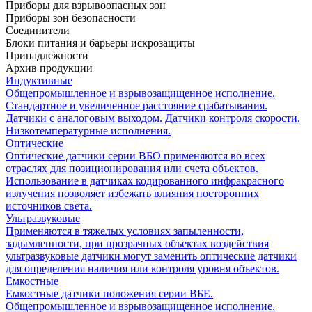
Приборы для взрывоопасных зон
Приборы зон безопасности
Соединители
Блоки питания и барьеры искрозащиты
Принадлежности
Архив продукции
Индуктивные
Общепромышленное и взрывозащищенное исполнение.
Стандартное и увеличенное расстояние срабатывания.
Датчики с аналоговым выходом. Датчики контроля скорости.
Низкотемпературные исполнения.
Оптические
Оптические датчики серии ВБО применяются во всех
отраслях для позиционирования или счета объектов.
Использование в датчиках кодированного инфракрасного
излучения позволяет избежать влияния посторонних
источников света.
Ультразвуковые
Применяются в тяжелых условиях запыленности,
задымленности, при прозрачных объектах воздействия
ультразвуковые датчики могут заменить оптические датчики
для определения наличия или контроля уровня объектов.
Емкостные
Емкостные датчики положения серии ВБЕ.
Общепромышленное и взрывозащищенное исполнение.