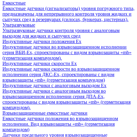
Емкостные
Ёмкостные датчики (сигнализаторы) уровня погружного типа,
предназначены для непрерывного контроля уровня жидких и
сыпучих сред в резервуарах (силосах, бункерах, цистернах).
Ультразвуковые
Ультразвуковые датчики контроля уровня с аналоговым
выходом для жидких и сыпучих сред
Индуктивные датчики положения Ех
Индуктивные датчики во взрывозащищенном исполнении
серия ВБИ-Ех, спроектированы с видом взрывозащиты «mb»
(герметизация компаундом).
Индуктивные датчики скорости Ех
Индуктивные датчики скорости во взрывозащищенном
исполнении серия ДКС-Ех, спроектированы с видом
взрывозащиты «mb» (герметизация компаундом)
Индуктивные датчики с аналоговым выходом Ех
Индуктивные датчики с аналоговым выходом во
взрывозащищенном исполнении серия ДПА-Ех,
спроектированы с видом взрывозащиты «mb» (герметизация
компаундом).
Взрывозащищенные емкостные датчики
Емкостные датчики положения во взрывозащищенном
исполнении. Вид взрывозащиты «mb» (герметизация
компаундом)
Датчики предельного уровня взрывозащищенные