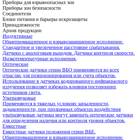
Приборы для взрывоопасных зон
Приборы зон безопасности
Соединители
Блоки питания и барьеры искрозащиты
Принадлежности
Архив продукции
Индуктивные
Общепромышленное и взрывозащищенное исполнение.
Стандартное и увеличенное расстояние срабатывания.
Датчики с аналоговым выходом. Датчики контроля скорости.
Низкотемпературные исполнения.
Оптические
Оптические датчики серии ВБО применяются во всех
отраслях для позиционирования или счета объектов.
Использование в датчиках кодированного инфракрасного
излучения позволяет избежать влияния посторонних
источников света.
Ультразвуковые
Применяются в тяжелых условиях запыленности,
задымленности, при прозрачных объектах воздействия
ультразвуковые датчики могут заменить оптические датчики
для определения наличия или контроля уровня объектов.
Емкостные
Емкостные датчики положения серии ВБЕ.
Общепромышленное и взрывозащищенное исполнение.