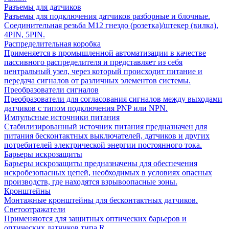
Разъемы для датчиков
Разъемы для подключения датчиков разборные и блочные.
Соединительная резьба М12 гнездо (розетка)/штекер (вилка),
4PIN, 5PIN.
Распределительная коробка
Применяется в промышленной автоматизации в качестве
пассивного распределителя и представляет из себя
центральный узел, через который происходит питание и
передача сигналов от различных элементов системы.
Преобразователи сигналов
Преобразователи для согласования сигналов между выходами
датчиков с типом подключения PNP или NPN.
Импульсные источники питания
Стабилизированный источник питания предназначен для
питания бесконтактных выключателей, датчиков и других
потребителей электрической энергии постоянного тока.
Барьеры искрозащиты
Барьеры искрозащиты предназначены для обеспечения
искробезопасных цепей, необходимых в условиях опасных
производств, где находятся взрывоопасные зоны.
Кронштейны
Монтажные кронштейны для бесконтактных датчиков.
Светоотражатели
Применяются для защитных оптических барьеров и
оптических датчиков типа R.