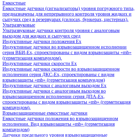
Емкостные
Ёмкостные датчики (сигнализаторы) уровня погружного типа,
предназначены для непрерывного контроля уровня жидких и
сыпучих сред в резервуарах (силосах, бункерах, цистернах).
Ультразвуковые
Ультразвуковые датчики контроля уровня с аналоговым
выходом для жидких и сыпучих сред
Индуктивные датчики положения Ех
Индуктивные датчики во взрывозащищенном исполнении
серия ВБИ-Ех, спроектированы с видом взрывозащиты «mb»
(герметизация компаундом).
Индуктивные датчики скорости Ех
Индуктивные датчики скорости во взрывозащищенном
исполнении серия ДКС-Ех, спроектированы с видом
взрывозащиты «mb» (герметизация компаундом)
Индуктивные датчики с аналоговым выходом Ех
Индуктивные датчики с аналоговым выходом во
взрывозащищенном исполнении серия ДПА-Ех,
спроектированы с видом взрывозащиты «mb» (герметизация
компаундом).
Взрывозащищенные емкостные датчики
Емкостные датчики положения во взрывозащищенном
исполнении. Вид взрывозащиты «mb» (герметизация
компаундом)
Датчики предельного уровня взрывозащищенные