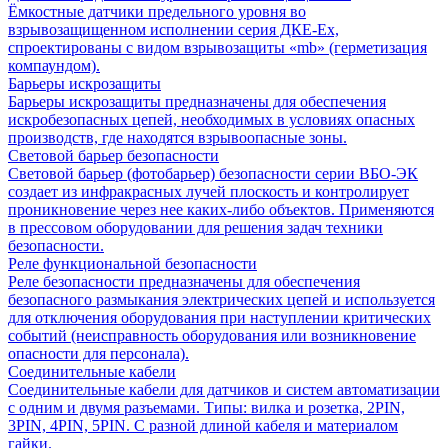
Ёмкостные датчики предельного уровня во
взрывозащищенном исполнении серия ДКЕ-Ех,
спроектированы с видом взрывозащиты «mb» (герметизация
компаундом).
Барьеры искрозащиты
Барьеры искрозащиты предназначены для обеспечения
искробезопасных цепей, необходимых в условиях опасных
производств, где находятся взрывоопасные зоны.
Световой барьер безопасности
Световой барьер (фотобарьер) безопасности серии ВБО-ЭК
создает из инфракрасных лучей плоскость и контролирует
проникновение через нее каких-либо объектов. Применяются
в прессовом оборудовании для решения задач техники
безопасности.
Реле функциональной безопасности
Реле безопасности предназначены для обеспечения
безопасного размыкания электрических цепей и используется
для отключения оборудования при наступлении критических
событий (неисправность оборудования или возникновение
опасности для персонала).
Соединительные кабели
Соединительные кабели для датчиков и систем автоматизации
с одним и двумя разъемами. Типы: вилка и розетка, 2PIN,
3PIN, 4PIN, 5PIN. С разной длиной кабеля и материалом
гайки.