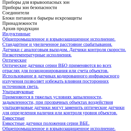
Приборы для взрывоопасных зон
Приборы зон безопасности
Соединители
Блоки питания и барьеры искрозащиты
Принадлежности
Архив продукции
Индуктивные
Общепромышленное и взрывозащищенное исполнение.
Стандартное и увеличенное расстояние срабатывания.
Датчики с аналоговым выходом. Датчики контроля скорости.
Низкотемпературные исполнения.
Оптические
Оптические датчики серии ВБО применяются во всех
отраслях для позиционирования или счета объектов.
Использование в датчиках кодированного инфракрасного
излучения позволяет избежать влияния посторонних
источников света.
Ультразвуковые
Применяются в тяжелых условиях запыленности,
задымленности, при прозрачных объектах воздействия
ультразвуковые датчики могут заменить оптические датчики
для определения наличия или контроля уровня объектов.
Емкостные
Емкостные датчики положения серии ВБЕ.
Общепромышленное и взрывозащищенное исполнение.