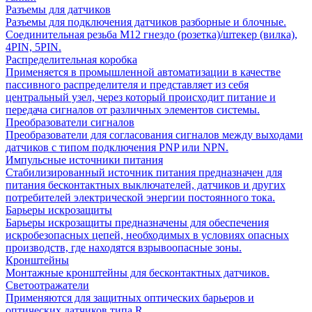
Разъемы для датчиков
Разъемы для подключения датчиков разборные и блочные.
Соединительная резьба М12 гнездо (розетка)/штекер (вилка),
4PIN, 5PIN.
Распределительная коробка
Применяется в промышленной автоматизации в качестве
пассивного распределителя и представляет из себя
центральный узел, через который происходит питание и
передача сигналов от различных элементов системы.
Преобразователи сигналов
Преобразователи для согласования сигналов между выходами
датчиков с типом подключения PNP или NPN.
Импульсные источники питания
Стабилизированный источник питания предназначен для
питания бесконтактных выключателей, датчиков и других
потребителей электрической энергии постоянного тока.
Барьеры искрозащиты
Барьеры искрозащиты предназначены для обеспечения
искробезопасных цепей, необходимых в условиях опасных
производств, где находятся взрывоопасные зоны.
Кронштейны
Монтажные кронштейны для бесконтактных датчиков.
Светоотражатели
Применяются для защитных оптических барьеров и
оптических датчиков типа R.