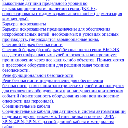
Ёмкостные датчики предельного уровня во
взрывозащищенном исполнении серия ДКЕ-Ех,
спроектированы с видом взрывозащиты «mb» (герметизация
компаундом).
Барьеры искрозащиты
Барьеры искрозащиты предназначены для обеспечения
искробезопасных цепей, необходимых в условиях опасных
производств, где находятся взрывоопасные зоны.
Световой барьер безопасности
Световой барьер (фотобарьер) безопасности серии ВБО-ЭК
создает из инфракрасных лучей плоскость и контролирует
проникновение через нее каких-либо объектов. Применяются
в прессовом оборудовании для решения задач техники
безопасности.
Реле функциональной безопасности
Реле безопасности предназначены для обеспечения
безопасного размыкания электрических цепей и используется
для отключения оборудования при наступлении критических
событий (неисправность оборудования или возникновение
опасности для персонала).
Соединительные кабели
Соединительные кабели для датчиков и систем автоматизации
с одним и двумя разъемами. Типы: вилка и розетка, 2PIN,
3PIN, 4PIN, 5PIN. С разной длиной кабеля и материалом
гайки.