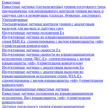
Емкостные
Ёмкостные датчики (сигнализаторы) уровня погружного типа,
предназначены для непрерывного контроля уровня жидких и
сыпучих сред в резервуарах (силосах, бункерах, цистернах).
Ультразвуковые
Ультразвуковые датчики контроля уровня с аналоговым
выходом для жидких и сыпучих сред
Индуктивные датчики положения Ех
Индуктивные датчики во взрывозащищенном исполнении
серия ВБИ-Ех, спроектированы с видом взрывозащиты «mb»
(герметизация компаундом).
Индуктивные датчики скорости Ех
Индуктивные датчики скорости во взрывозащищенном
исполнении серия ДКС-Ех, спроектированы с видом
взрывозащиты «mb» (герметизация компаундом)
Индуктивные датчики с аналоговым выходом Ех
Индуктивные датчики с аналоговым выходом во
взрывозащищенном исполнении серия ДПА-Ех,
спроектированы с видом взрывозащиты «mb» (герметизация
компаундом).
Взрывозащищенные емкостные датчики
Емкостные датчики положения во взрывозащищенном
исполнении. Вид взрывозащиты «mb» (герметизация
компаундом)
Датчики предельного уровня взрывозащищенные