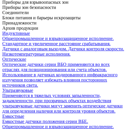
Приборы для взрывоопасных зон
Приборы зон безопасности
Соединители
Блоки питания и барьеры искрозащиты
Принадлежности
Архив продукции
Индуктивные
Общепромышленное и взрывозащищенное исполнение.
Стандартное и увеличенное расстояние срабатывания.
Датчики с аналоговым выходом. Датчики контроля скорости.
Низкотемпературные исполнения.
Оптические
Оптические датчики серии ВБО применяются во всех
отраслях для позиционирования или счета объектов.
Использование в датчиках кодированного инфракрасного
излучения позволяет избежать влияния посторонних
источников света.
Ультразвуковые
Применяются в тяжелых условиях запыленности,
задымленности, при прозрачных объектах воздействия
ультразвуковые датчики могут заменить оптические датчики
для определения наличия или контроля уровня объектов.
Емкостные
Емкостные датчики положения серии ВБЕ.
Общепромышленное и взрывозащищенное исполнение.