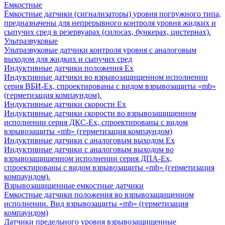
Емкостные
Ёмкостные датчики (сигнализаторы) уровня погружного типа,
предназначены для непрерывного контроля уровня жидких и
сыпучих сред в резервуарах (силосах, бункерах, цистернах).
Ультразвуковые
Ультразвуковые датчики контроля уровня с аналоговым
выходом для жидких и сыпучих сред
Индуктивные датчики положения Ех
Индуктивные датчики во взрывозащищенном исполнении
серия ВБИ-Ех, спроектированы с видом взрывозащиты «mb»
(герметизация компаундом).
Индуктивные датчики скорости Ех
Индуктивные датчики скорости во взрывозащищенном
исполнении серия ДКС-Ех, спроектированы с видом
взрывозащиты «mb» (герметизация компаундом)
Индуктивные датчики с аналоговым выходом Ех
Индуктивные датчики с аналоговым выходом во
взрывозащищенном исполнении серия ДПА-Ех,
спроектированы с видом взрывозащиты «mb» (герметизация
компаундом).
Взрывозащищенные емкостные датчики
Емкостные датчики положения во взрывозащищенном
исполнении. Вид взрывозащиты «mb» (герметизация
компаундом)
Датчики предельного уровня взрывозащищенные