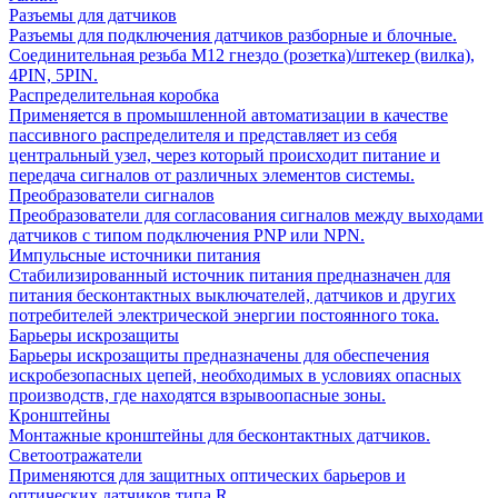
Разъемы для датчиков
Разъемы для подключения датчиков разборные и блочные.
Соединительная резьба М12 гнездо (розетка)/штекер (вилка),
4PIN, 5PIN.
Распределительная коробка
Применяется в промышленной автоматизации в качестве
пассивного распределителя и представляет из себя
центральный узел, через который происходит питание и
передача сигналов от различных элементов системы.
Преобразователи сигналов
Преобразователи для согласования сигналов между выходами
датчиков с типом подключения PNP или NPN.
Импульсные источники питания
Стабилизированный источник питания предназначен для
питания бесконтактных выключателей, датчиков и других
потребителей электрической энергии постоянного тока.
Барьеры искрозащиты
Барьеры искрозащиты предназначены для обеспечения
искробезопасных цепей, необходимых в условиях опасных
производств, где находятся взрывоопасные зоны.
Кронштейны
Монтажные кронштейны для бесконтактных датчиков.
Светоотражатели
Применяются для защитных оптических барьеров и
оптических датчиков типа R.