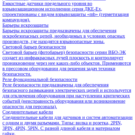
Ёмкостные датчики предельного уровня во
взрывозащищенном исполнении серия ДКЕ-Ех,
спроектированы с видом взрывозащиты «mb» (герметизация
компаундом).
Барьеры искрозащиты
Барьеры искрозащиты предназначены для обеспечения
искробезопасных цепей, необходимых в условиях опасных
производств, где находятся взрывоопасные зоны.
Световой барьер безопасности
Световой барьер (фотобарьер) безопасности серии ВБО-ЭК
создает из инфракрасных лучей плоскость и контролирует
проникновение через нее каких-либо объектов. Применяются
в прессовом оборудовании для решения задач техники
безопасности.
Реле функциональной безопасности
Реле безопасности предназначены для обеспечения
безопасного размыкания электрических цепей и используется
для отключения оборудования при наступлении критических
событий (неисправность оборудования или возникновение
опасности для персонала).
Соединительные кабели
Соединительные кабели для датчиков и систем автоматизации
с одним и двумя разъемами. Типы: вилка и розетка, 2PIN,
3PIN, 4PIN, 5PIN. С разной длиной кабеля и материалом
гайки.