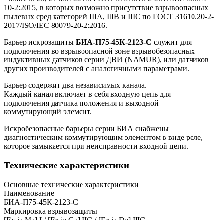
10-2:2015, в которых возможно присутствие взрывоопасных
пылевых сред категорий IIIА, IIIВ и IIIC по ГОСТ 31610.20-2-
2017/ISO/IEC 80079-20-2:2016.
Барьер искрозащиты
БИА-П75-45К-2123-С
служит для
подключения во взрывоопасной зоне взрывобезопасных
индуктивных датчиков серии ДВИ (
NAMUR
), или датчиков
других производителей с аналогичными параметрами.
Барьер содержит два независимых канала.
Каждый канал включает в себя входную цепь для
подключения датчика положения и выходной
коммутирующий элемент.
Искробезопасные барьеры серии БИА снабжены
диагностическим коммутирующим элементом в виде реле,
которое замыкается при неисправности входной цепи.
Технические характеристики
Основные технические характеристики
Наименование
БИА-П75-45К-2123-С
Маркировка взрывозащиты
[Ex ia Ma] I / [Ex ia Ga] IIC / [Ex ia Da] IIIC