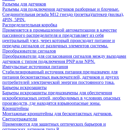
Разъемы для датчиков
Разъемы для подключения датчиков разборные и блочные.
Соединительная резьба М12 гнездо (розетка)/штекер (вилка),
4PIN, 5PIN.
Распределительная коробка
Применяется в промышленной автоматизации в качестве
пассивного распределителя и представляет из себя
центральный узел, через который происходит питание и
передача сигналов от различных элементов системы.
Преобразователи сигналов
Преобразователи для согласования сигналов между выходами
датчиков с типом подключения PNP или NPN.
Импульсные источники питания
Стабилизированный источник питания предназначен для
питания бесконтактных выключателей, датчиков и других
потребителей электрической энергии постоянного тока.
Барьеры искрозащиты
Барьеры искрозащиты предназначены для обеспечения
искробезопасных цепей, необходимых в условиях опасных
производств, где находятся взрывоопасные зоны.
Кронштейны
Монтажные кронштейны для бесконтактных датчиков.
Светоотражатели
Применяются для защитных оптических барьеров и
оптических датчиков типа R.