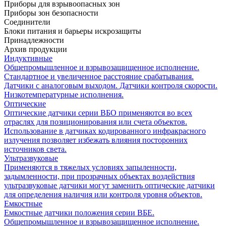
Приборы для взрывоопасных зон
Приборы зон безопасности
Соединители
Блоки питания и барьеры искрозащиты
Принадлежности
Архив продукции
Индуктивные
Общепромышленное и взрывозащищенное исполнение.
Стандартное и увеличенное расстояние срабатывания.
Датчики с аналоговым выходом. Датчики контроля скорости.
Низкотемпературные исполнения.
Оптические
Оптические датчики серии ВБО применяются во всех
отраслях для позиционирования или счета объектов.
Использование в датчиках кодированного инфракрасного
излучения позволяет избежать влияния посторонних
источников света.
Ультразвуковые
Применяются в тяжелых условиях запыленности,
задымленности, при прозрачных объектах воздействия
ультразвуковые датчики могут заменить оптические датчики
для определения наличия или контроля уровня объектов.
Емкостные
Емкостные датчики положения серии ВБЕ.
Общепромышленное и взрывозащищенное исполнение.