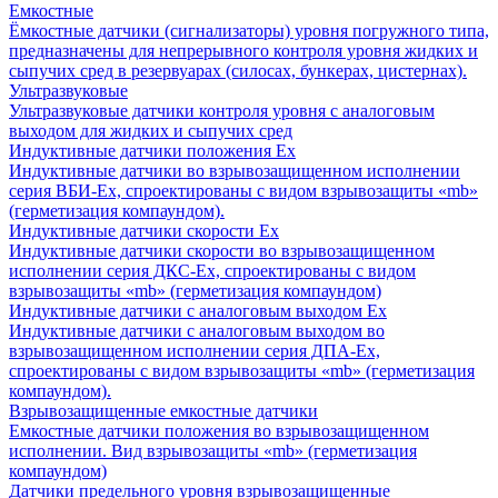
Емкостные
Ёмкостные датчики (сигнализаторы) уровня погружного типа,
предназначены для непрерывного контроля уровня жидких и
сыпучих сред в резервуарах (силосах, бункерах, цистернах).
Ультразвуковые
Ультразвуковые датчики контроля уровня с аналоговым
выходом для жидких и сыпучих сред
Индуктивные датчики положения Ех
Индуктивные датчики во взрывозащищенном исполнении
серия ВБИ-Ех, спроектированы с видом взрывозащиты «mb»
(герметизация компаундом).
Индуктивные датчики скорости Ех
Индуктивные датчики скорости во взрывозащищенном
исполнении серия ДКС-Ех, спроектированы с видом
взрывозащиты «mb» (герметизация компаундом)
Индуктивные датчики с аналоговым выходом Ех
Индуктивные датчики с аналоговым выходом во
взрывозащищенном исполнении серия ДПА-Ех,
спроектированы с видом взрывозащиты «mb» (герметизация
компаундом).
Взрывозащищенные емкостные датчики
Емкостные датчики положения во взрывозащищенном
исполнении. Вид взрывозащиты «mb» (герметизация
компаундом)
Датчики предельного уровня взрывозащищенные