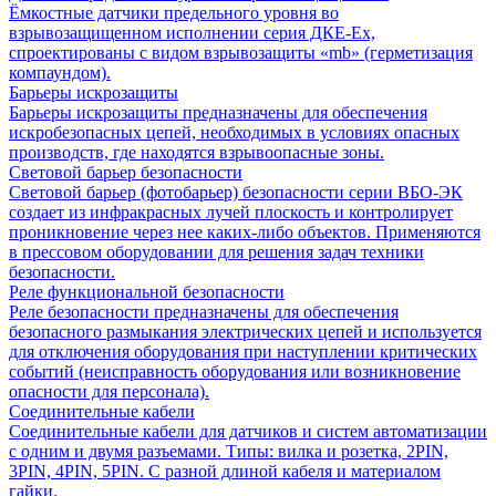
Ёмкостные датчики предельного уровня во
взрывозащищенном исполнении серия ДКЕ-Ех,
спроектированы с видом взрывозащиты «mb» (герметизация
компаундом).
Барьеры искрозащиты
Барьеры искрозащиты предназначены для обеспечения
искробезопасных цепей, необходимых в условиях опасных
производств, где находятся взрывоопасные зоны.
Световой барьер безопасности
Световой барьер (фотобарьер) безопасности серии ВБО-ЭК
создает из инфракрасных лучей плоскость и контролирует
проникновение через нее каких-либо объектов. Применяются
в прессовом оборудовании для решения задач техники
безопасности.
Реле функциональной безопасности
Реле безопасности предназначены для обеспечения
безопасного размыкания электрических цепей и используется
для отключения оборудования при наступлении критических
событий (неисправность оборудования или возникновение
опасности для персонала).
Соединительные кабели
Соединительные кабели для датчиков и систем автоматизации
с одним и двумя разъемами. Типы: вилка и розетка, 2PIN,
3PIN, 4PIN, 5PIN. С разной длиной кабеля и материалом
гайки.