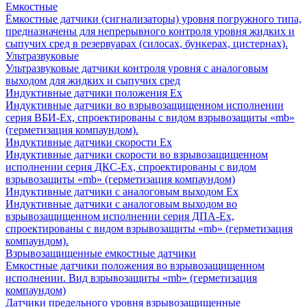
Емкостные
Ёмкостные датчики (сигнализаторы) уровня погружного типа,
предназначены для непрерывного контроля уровня жидких и
сыпучих сред в резервуарах (силосах, бункерах, цистернах).
Ультразвуковые
Ультразвуковые датчики контроля уровня с аналоговым
выходом для жидких и сыпучих сред
Индуктивные датчики положения Ех
Индуктивные датчики во взрывозащищенном исполнении
серия ВБИ-Ех, спроектированы с видом взрывозащиты «mb»
(герметизация компаундом).
Индуктивные датчики скорости Ех
Индуктивные датчики скорости во взрывозащищенном
исполнении серия ДКС-Ех, спроектированы с видом
взрывозащиты «mb» (герметизация компаундом)
Индуктивные датчики с аналоговым выходом Ех
Индуктивные датчики с аналоговым выходом во
взрывозащищенном исполнении серия ДПА-Ех,
спроектированы с видом взрывозащиты «mb» (герметизация
компаундом).
Взрывозащищенные емкостные датчики
Емкостные датчики положения во взрывозащищенном
исполнении. Вид взрывозащиты «mb» (герметизация
компаундом)
Датчики предельного уровня взрывозащищенные