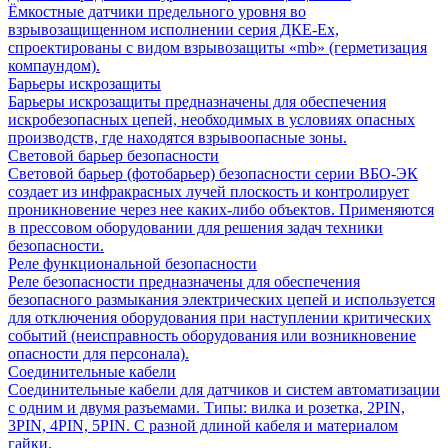
Ёмкостные датчики предельного уровня во
взрывозащищенном исполнении серия ДКЕ-Ех,
спроектированы с видом взрывозащиты «mb» (герметизация
компаундом).
Барьеры искрозащиты
Барьеры искрозащиты предназначены для обеспечения
искробезопасных цепей, необходимых в условиях опасных
производств, где находятся взрывоопасные зоны.
Световой барьер безопасности
Световой барьер (фотобарьер) безопасности серии ВБО-ЭК
создает из инфракрасных лучей плоскость и контролирует
проникновение через нее каких-либо объектов. Применяются
в прессовом оборудовании для решения задач техники
безопасности.
Реле функциональной безопасности
Реле безопасности предназначены для обеспечения
безопасного размыкания электрических цепей и используется
для отключения оборудования при наступлении критических
событий (неисправность оборудования или возникновение
опасности для персонала).
Соединительные кабели
Соединительные кабели для датчиков и систем автоматизации
с одним и двумя разъемами. Типы: вилка и розетка, 2PIN,
3PIN, 4PIN, 5PIN. С разной длиной кабеля и материалом
гайки.