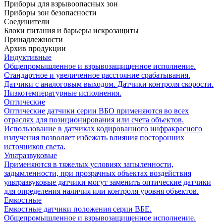
Приборы для взрывоопасных зон
Приборы зон безопасности
Соединители
Блоки питания и барьеры искрозащиты
Принадлежности
Архив продукции
Индуктивные
Общепромышленное и взрывозащищенное исполнение.
Стандартное и увеличенное расстояние срабатывания.
Датчики с аналоговым выходом. Датчики контроля скорости.
Низкотемпературные исполнения.
Оптические
Оптические датчики серии ВБО применяются во всех
отраслях для позиционирования или счета объектов.
Использование в датчиках кодированного инфракрасного
излучения позволяет избежать влияния посторонних
источников света.
Ультразвуковые
Применяются в тяжелых условиях запыленности,
задымленности, при прозрачных объектах воздействия
ультразвуковые датчики могут заменить оптические датчики
для определения наличия или контроля уровня объектов.
Емкостные
Емкостные датчики положения серии ВБЕ.
Общепромышленное и взрывозащищенное исполнение.