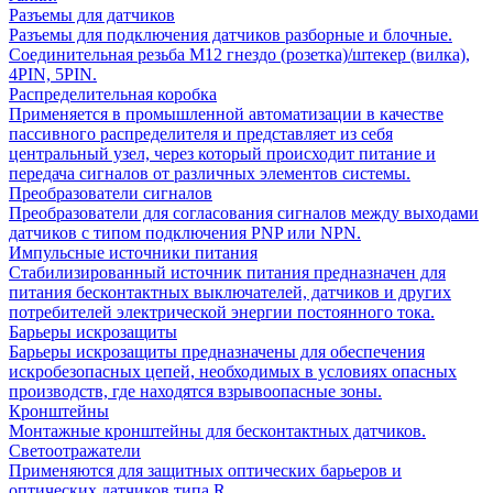
Разъемы для датчиков
Разъемы для подключения датчиков разборные и блочные.
Соединительная резьба М12 гнездо (розетка)/штекер (вилка),
4PIN, 5PIN.
Распределительная коробка
Применяется в промышленной автоматизации в качестве
пассивного распределителя и представляет из себя
центральный узел, через который происходит питание и
передача сигналов от различных элементов системы.
Преобразователи сигналов
Преобразователи для согласования сигналов между выходами
датчиков с типом подключения PNP или NPN.
Импульсные источники питания
Стабилизированный источник питания предназначен для
питания бесконтактных выключателей, датчиков и других
потребителей электрической энергии постоянного тока.
Барьеры искрозащиты
Барьеры искрозащиты предназначены для обеспечения
искробезопасных цепей, необходимых в условиях опасных
производств, где находятся взрывоопасные зоны.
Кронштейны
Монтажные кронштейны для бесконтактных датчиков.
Светоотражатели
Применяются для защитных оптических барьеров и
оптических датчиков типа R.