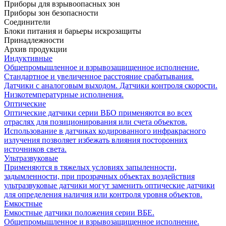
Приборы для взрывоопасных зон
Приборы зон безопасности
Соединители
Блоки питания и барьеры искрозащиты
Принадлежности
Архив продукции
Индуктивные
Общепромышленное и взрывозащищенное исполнение.
Стандартное и увеличенное расстояние срабатывания.
Датчики с аналоговым выходом. Датчики контроля скорости.
Низкотемпературные исполнения.
Оптические
Оптические датчики серии ВБО применяются во всех
отраслях для позиционирования или счета объектов.
Использование в датчиках кодированного инфракрасного
излучения позволяет избежать влияния посторонних
источников света.
Ультразвуковые
Применяются в тяжелых условиях запыленности,
задымленности, при прозрачных объектах воздействия
ультразвуковые датчики могут заменить оптические датчики
для определения наличия или контроля уровня объектов.
Емкостные
Емкостные датчики положения серии ВБЕ.
Общепромышленное и взрывозащищенное исполнение.