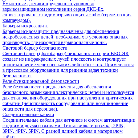
Ёмкостные датчики предельного уровня во
взрывозащищенном исполнении серия ДКЕ-Ех,
спроектированы с видом взрывозащиты «mb» (герметизация
компаундом).
Барьеры искрозащиты
Барьеры искрозащиты предназначены для обеспечения
искробезопасных цепей, необходимых в условиях опасных
производств, где находятся взрывоопасные зоны.
Световой барьер безопасности
Световой барьер (фотобарьер) безопасности серии ВБО-ЭК
создает из инфракрасных лучей плоскость и контролирует
проникновение через нее каких-либо объектов. Применяются
в прессовом оборудовании для решения задач техники
безопасности.
Реле функциональной безопасности
Реле безопасности предназначены для обеспечения
безопасного размыкания электрических цепей и используется
для отключения оборудования при наступлении критических
событий (неисправность оборудования или возникновение
опасности для персонала).
Соединительные кабели
Соединительные кабели для датчиков и систем автоматизации
с одним и двумя разъемами. Типы: вилка и розетка, 2PIN,
3PIN, 4PIN, 5PIN. С разной длиной кабеля и материалом
гайки.