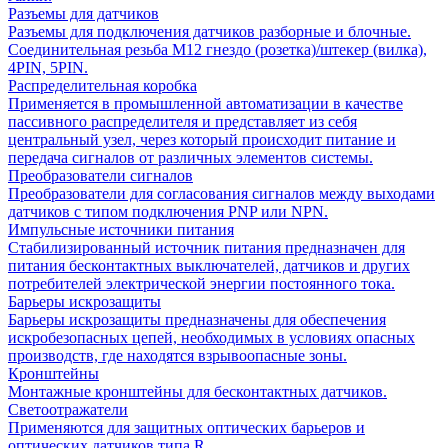
Разъемы для датчиков
Разъемы для подключения датчиков разборные и блочные.
Соединительная резьба М12 гнездо (розетка)/штекер (вилка),
4PIN, 5PIN.
Распределительная коробка
Применяется в промышленной автоматизации в качестве
пассивного распределителя и представляет из себя
центральный узел, через который происходит питание и
передача сигналов от различных элементов системы.
Преобразователи сигналов
Преобразователи для согласования сигналов между выходами
датчиков с типом подключения PNP или NPN.
Импульсные источники питания
Стабилизированный источник питания предназначен для
питания бесконтактных выключателей, датчиков и других
потребителей электрической энергии постоянного тока.
Барьеры искрозащиты
Барьеры искрозащиты предназначены для обеспечения
искробезопасных цепей, необходимых в условиях опасных
производств, где находятся взрывоопасные зоны.
Кронштейны
Монтажные кронштейны для бесконтактных датчиков.
Светоотражатели
Применяются для защитных оптических барьеров и
оптических датчиков типа R.