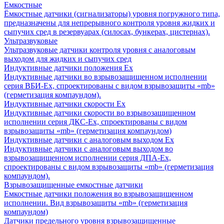
Емкостные
Ёмкостные датчики (сигнализаторы) уровня погружного типа,
предназначены для непрерывного контроля уровня жидких и
сыпучих сред в резервуарах (силосах, бункерах, цистернах).
Ультразвуковые
Ультразвуковые датчики контроля уровня с аналоговым
выходом для жидких и сыпучих сред
Индуктивные датчики положения Ех
Индуктивные датчики во взрывозащищенном исполнении
серия ВБИ-Ех, спроектированы с видом взрывозащиты «mb»
(герметизация компаундом).
Индуктивные датчики скорости Ех
Индуктивные датчики скорости во взрывозащищенном
исполнении серия ДКС-Ех, спроектированы с видом
взрывозащиты «mb» (герметизация компаундом)
Индуктивные датчики с аналоговым выходом Ех
Индуктивные датчики с аналоговым выходом во
взрывозащищенном исполнении серия ДПА-Ех,
спроектированы с видом взрывозащиты «mb» (герметизация
компаундом).
Взрывозащищенные емкостные датчики
Емкостные датчики положения во взрывозащищенном
исполнении. Вид взрывозащиты «mb» (герметизация
компаундом)
Датчики предельного уровня взрывозащищенные