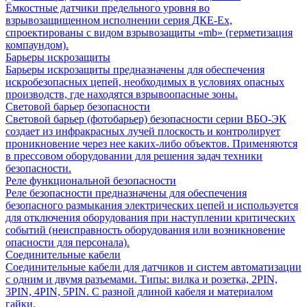
Ёмкостные датчики предельного уровня во
взрывозащищенном исполнении серия ДКЕ-Ех,
спроектированы с видом взрывозащиты «mb» (герметизация
компаундом).
Барьеры искрозащиты
Барьеры искрозащиты предназначены для обеспечения
искробезопасных цепей, необходимых в условиях опасных
производств, где находятся взрывоопасные зоны.
Световой барьер безопасности
Световой барьер (фотобарьер) безопасности серии ВБО-ЭК
создает из инфракрасных лучей плоскость и контролирует
проникновение через нее каких-либо объектов. Применяются
в прессовом оборудовании для решения задач техники
безопасности.
Реле функциональной безопасности
Реле безопасности предназначены для обеспечения
безопасного размыкания электрических цепей и используется
для отключения оборудования при наступлении критических
событий (неисправность оборудования или возникновение
опасности для персонала).
Соединительные кабели
Соединительные кабели для датчиков и систем автоматизации
с одним и двумя разъемами. Типы: вилка и розетка, 2PIN,
3PIN, 4PIN, 5PIN. С разной длиной кабеля и материалом
гайки.