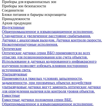
Приборы для взрывоопасных зон
Приборы зон безопасности
Соединители
Блоки питания и барьеры искрозащиты
Принадлежности
Архив продукции
Индуктивные
Общепромышленное и взрывозащищенное исполнение.
Стандартное и увеличенное расстояние срабатывания.
Датчики с аналоговым выходом. Датчики контроля скорости.
Низкотемпературные исполнения.
Оптические
Оптические датчики серии ВБО применяются во всех
отраслях для позиционирования или счета объектов.
Использование в датчиках кодированного инфракрасного
излучения позволяет избежать влияния посторонних
источников света.
Ультразвуковые
Применяются в тяжелых условиях запыленности,
задымленности, при прозрачных объектах воздействия
ультразвуковые датчики могут заменить оптические датчики
для определения наличия или контроля уровня объектов.
Емкостные
Емкостные датчики положения серии ВБЕ.
Общепромышленное и взрывозащищенное исполнение.