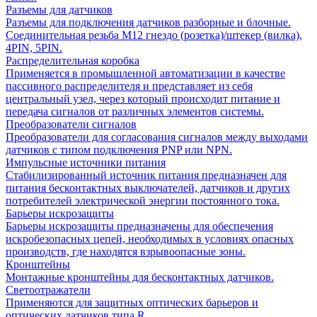
Разъемы для датчиков
Разъемы для подключения датчиков разборные и блочные.
Соединительная резьба М12 гнездо (розетка)/штекер (вилка),
4PIN, 5PIN.
Распределительная коробка
Применяется в промышленной автоматизации в качестве
пассивного распределителя и представляет из себя
центральный узел, через который происходит питание и
передача сигналов от различных элементов системы.
Преобразователи сигналов
Преобразователи для согласования сигналов между выходами
датчиков с типом подключения PNP или NPN.
Импульсные источники питания
Стабилизированный источник питания предназначен для
питания бесконтактных выключателей, датчиков и других
потребителей электрической энергии постоянного тока.
Барьеры искрозащиты
Барьеры искрозащиты предназначены для обеспечения
искробезопасных цепей, необходимых в условиях опасных
производств, где находятся взрывоопасные зоны.
Кронштейны
Монтажные кронштейны для бесконтактных датчиков.
Светоотражатели
Применяются для защитных оптических барьеров и
оптических датчиков типа R.