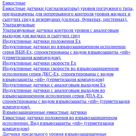
Емкостные
Ёмкостные датчики (сигнализаторы) уровня погружного типа,
предназначены для непрерывного контроля уровня жидких и
сыпучих сред в резервуарах (силосах, бункерах, цистернах).
Ультразвуковые
Ультразвуковые датчики контроля уровня с аналоговым
выходом для жидких и сыпучих сред
Индуктивные датчики положения Ех
Индуктивные датчики во взрывозащищенном исполнении
серия ВБИ-Ех, спроектированы с видом взрывозащиты «mb»
(герметизация компаундом).
Индуктивные датчики скорости Ех
Индуктивные датчики скорости во взрывозащищенном
исполнении серия ДКС-Ех, спроектированы с видом
взрывозащиты «mb» (герметизация компаундом)
Индуктивные датчики с аналоговым выходом Ех
Индуктивные датчики с аналоговым выходом во
взрывозащищенном исполнении серия ДПА-Ех,
спроектированы с видом взрывозащиты «mb» (герметизация
компаундом).
Взрывозащищенные емкостные датчики
Емкостные датчики положения во взрывозащищенном
исполнении. Вид взрывозащиты «mb» (герметизация
компаундом)
Датчики предельного уровня взрывозащищенные