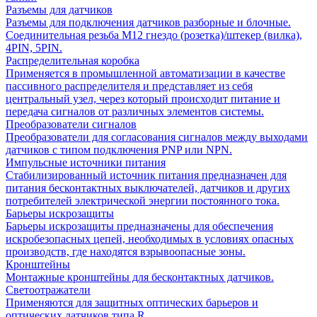
Разъемы для датчиков
Разъемы для подключения датчиков разборные и блочные.
Соединительная резьба М12 гнездо (розетка)/штекер (вилка),
4PIN, 5PIN.
Распределительная коробка
Применяется в промышленной автоматизации в качестве
пассивного распределителя и представляет из себя
центральный узел, через который происходит питание и
передача сигналов от различных элементов системы.
Преобразователи сигналов
Преобразователи для согласования сигналов между выходами
датчиков с типом подключения PNP или NPN.
Импульсные источники питания
Стабилизированный источник питания предназначен для
питания бесконтактных выключателей, датчиков и других
потребителей электрической энергии постоянного тока.
Барьеры искрозащиты
Барьеры искрозащиты предназначены для обеспечения
искробезопасных цепей, необходимых в условиях опасных
производств, где находятся взрывоопасные зоны.
Кронштейны
Монтажные кронштейны для бесконтактных датчиков.
Светоотражатели
Применяются для защитных оптических барьеров и
оптических датчиков типа R.