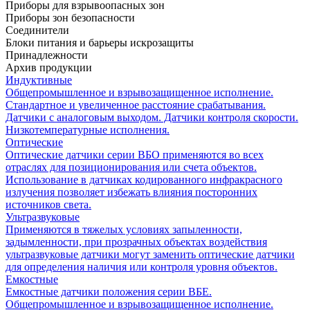
Приборы для взрывоопасных зон
Приборы зон безопасности
Соединители
Блоки питания и барьеры искрозащиты
Принадлежности
Архив продукции
Индуктивные
Общепромышленное и взрывозащищенное исполнение.
Стандартное и увеличенное расстояние срабатывания.
Датчики с аналоговым выходом. Датчики контроля скорости.
Низкотемпературные исполнения.
Оптические
Оптические датчики серии ВБО применяются во всех
отраслях для позиционирования или счета объектов.
Использование в датчиках кодированного инфракрасного
излучения позволяет избежать влияния посторонних
источников света.
Ультразвуковые
Применяются в тяжелых условиях запыленности,
задымленности, при прозрачных объектах воздействия
ультразвуковые датчики могут заменить оптические датчики
для определения наличия или контроля уровня объектов.
Емкостные
Емкостные датчики положения серии ВБЕ.
Общепромышленное и взрывозащищенное исполнение.