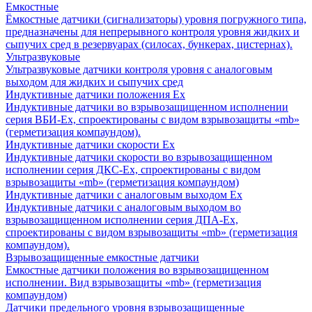
Емкостные
Ёмкостные датчики (сигнализаторы) уровня погружного типа,
предназначены для непрерывного контроля уровня жидких и
сыпучих сред в резервуарах (силосах, бункерах, цистернах).
Ультразвуковые
Ультразвуковые датчики контроля уровня с аналоговым
выходом для жидких и сыпучих сред
Индуктивные датчики положения Ех
Индуктивные датчики во взрывозащищенном исполнении
серия ВБИ-Ех, спроектированы с видом взрывозащиты «mb»
(герметизация компаундом).
Индуктивные датчики скорости Ех
Индуктивные датчики скорости во взрывозащищенном
исполнении серия ДКС-Ех, спроектированы с видом
взрывозащиты «mb» (герметизация компаундом)
Индуктивные датчики с аналоговым выходом Ех
Индуктивные датчики с аналоговым выходом во
взрывозащищенном исполнении серия ДПА-Ех,
спроектированы с видом взрывозащиты «mb» (герметизация
компаундом).
Взрывозащищенные емкостные датчики
Емкостные датчики положения во взрывозащищенном
исполнении. Вид взрывозащиты «mb» (герметизация
компаундом)
Датчики предельного уровня взрывозащищенные