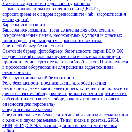
Ёмкостные датчики предельного уровня во
взрывозащищенном исполнении серия ДКЕ-Ех,
спроектированы с видом взрывозащиты «mb» (герметизация
компаундом).
Барьеры искрозащиты
Барьеры искрозащиты предназначены для обеспечения
искробезопасных цепей, необходимых в условиях опасных
производств, где находятся взрывоопасные зоны.
Световой барьер безопасности
Световой барьер (фотобарьер) безопасности серии ВБО-ЭК
создает из инфракрасных лучей плоскость и контролирует
проникновение через нее каких-либо объектов. Применяются
в прессовом оборудовании для решения задач техники
безопасности.
Реле функциональной безопасности
Реле безопасности предназначены для обеспечения
безопасного размыкания электрических цепей и используется
для отключения оборудования при наступлении критических
событий (неисправность оборудования или возникновение
опасности для персонала).
Соединительные кабели
Соединительные кабели для датчиков и систем автоматизации
с одним и двумя разъемами. Типы: вилка и розетка, 2PIN,
3PIN, 4PIN, 5PIN. С разной длиной кабеля и материалом
гайки.