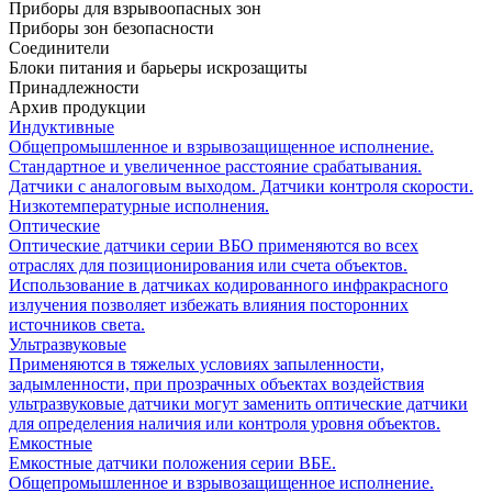
Приборы для взрывоопасных зон
Приборы зон безопасности
Соединители
Блоки питания и барьеры искрозащиты
Принадлежности
Архив продукции
Индуктивные
Общепромышленное и взрывозащищенное исполнение.
Стандартное и увеличенное расстояние срабатывания.
Датчики с аналоговым выходом. Датчики контроля скорости.
Низкотемпературные исполнения.
Оптические
Оптические датчики серии ВБО применяются во всех
отраслях для позиционирования или счета объектов.
Использование в датчиках кодированного инфракрасного
излучения позволяет избежать влияния посторонних
источников света.
Ультразвуковые
Применяются в тяжелых условиях запыленности,
задымленности, при прозрачных объектах воздействия
ультразвуковые датчики могут заменить оптические датчики
для определения наличия или контроля уровня объектов.
Емкостные
Емкостные датчики положения серии ВБЕ.
Общепромышленное и взрывозащищенное исполнение.