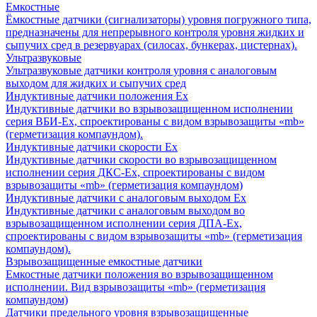
Емкостные
Ёмкостные датчики (сигнализаторы) уровня погружного типа,
предназначены для непрерывного контроля уровня жидких и
сыпучих сред в резервуарах (силосах, бункерах, цистернах).
Ультразвуковые
Ультразвуковые датчики контроля уровня с аналоговым
выходом для жидких и сыпучих сред
Индуктивные датчики положения Ех
Индуктивные датчики во взрывозащищенном исполнении
серия ВБИ-Ех, спроектированы с видом взрывозащиты «mb»
(герметизация компаундом).
Индуктивные датчики скорости Ех
Индуктивные датчики скорости во взрывозащищенном
исполнении серия ДКС-Ех, спроектированы с видом
взрывозащиты «mb» (герметизация компаундом)
Индуктивные датчики с аналоговым выходом Ех
Индуктивные датчики с аналоговым выходом во
взрывозащищенном исполнении серия ДПА-Ех,
спроектированы с видом взрывозащиты «mb» (герметизация
компаундом).
Взрывозащищенные емкостные датчики
Емкостные датчики положения во взрывозащищенном
исполнении. Вид взрывозащиты «mb» (герметизация
компаундом)
Датчики предельного уровня взрывозащищенные