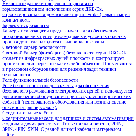
Ёмкостные датчики предельного уровня во
взрывозащищенном исполнении серия ДКЕ-Ех,
спроектированы с видом взрывозащиты «mb» (герметизация
компаундом).
Барьеры искрозащиты
Барьеры искрозащиты предназначены для обеспечения
искробезопасных цепей, необходимых в условиях опасных
производств, где находятся взрывоопасные зоны.
Световой барьер безопасности
Световой барьер (фотобарьер) безопасности серии ВБО-ЭК
создает из инфракрасных лучей плоскость и контролирует
проникновение через нее каких-либо объектов. Применяются
в прессовом оборудовании для решения задач техники
безопасности.
Реле функциональной безопасности
Реле безопасности предназначены для обеспечения
безопасного размыкания электрических цепей и используется
для отключения оборудования при наступлении критических
событий (неисправность оборудования или возникновение
опасности для персонала).
Соединительные кабели
Соединительные кабели для датчиков и систем автоматизации
с одним и двумя разъемами. Типы: вилка и розетка, 2PIN,
3PIN, 4PIN, 5PIN. С разной длиной кабеля и материалом
гайки.