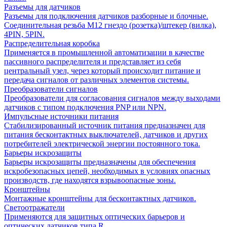
Разъемы для датчиков
Разъемы для подключения датчиков разборные и блочные.
Соединительная резьба М12 гнездо (розетка)/штекер (вилка),
4PIN, 5PIN.
Распределительная коробка
Применяется в промышленной автоматизации в качестве
пассивного распределителя и представляет из себя
центральный узел, через который происходит питание и
передача сигналов от различных элементов системы.
Преобразователи сигналов
Преобразователи для согласования сигналов между выходами
датчиков с типом подключения PNP или NPN.
Импульсные источники питания
Стабилизированный источник питания предназначен для
питания бесконтактных выключателей, датчиков и других
потребителей электрической энергии постоянного тока.
Барьеры искрозащиты
Барьеры искрозащиты предназначены для обеспечения
искробезопасных цепей, необходимых в условиях опасных
производств, где находятся взрывоопасные зоны.
Кронштейны
Монтажные кронштейны для бесконтактных датчиков.
Светоотражатели
Применяются для защитных оптических барьеров и
оптических датчиков типа R.