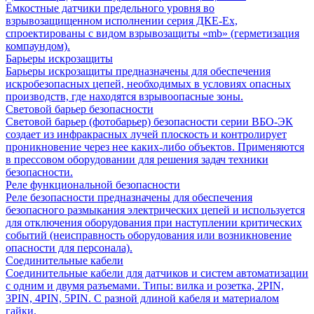
Ёмкостные датчики предельного уровня во
взрывозащищенном исполнении серия ДКЕ-Ех,
спроектированы с видом взрывозащиты «mb» (герметизация
компаундом).
Барьеры искрозащиты
Барьеры искрозащиты предназначены для обеспечения
искробезопасных цепей, необходимых в условиях опасных
производств, где находятся взрывоопасные зоны.
Световой барьер безопасности
Световой барьер (фотобарьер) безопасности серии ВБО-ЭК
создает из инфракрасных лучей плоскость и контролирует
проникновение через нее каких-либо объектов. Применяются
в прессовом оборудовании для решения задач техники
безопасности.
Реле функциональной безопасности
Реле безопасности предназначены для обеспечения
безопасного размыкания электрических цепей и используется
для отключения оборудования при наступлении критических
событий (неисправность оборудования или возникновение
опасности для персонала).
Соединительные кабели
Соединительные кабели для датчиков и систем автоматизации
с одним и двумя разъемами. Типы: вилка и розетка, 2PIN,
3PIN, 4PIN, 5PIN. С разной длиной кабеля и материалом
гайки.