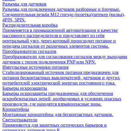
Разъемы для датчиков
Разъемы для подключения датчиков разборные и блочные.
Соединительная резьба М12 гнездо (розетка)/штекер (вилка),
4PIN, 5PIN.
Распределительная коробка
Применяется в промышленной автоматизации в качестве
пассивного распределителя и представляет из себя
центральный узел, через который происходит питание и
передача сигналов от различных элементов системы.
Преобразователи сигналов
Преобразователи для согласования сигналов между выходами
датчиков с типом подключения PNP или NPN.
Импульсные источники питания
Стабилизированный источник питания предназначен для
питания бесконтактных выключателей, датчиков и других
потребителей электрической энергии постоянного тока.
Барьеры искрозащиты
Барьеры искрозащиты предназначены для обеспечения
искробезопасных цепей, необходимых в условиях опасных
производств, где находятся взрывоопасные зоны.
Кронштейны
Монтажные кронштейны для бесконтактных датчиков.
Светоотражатели
Применяются для защитных оптических барьеров и
оптических датчиков типа R.