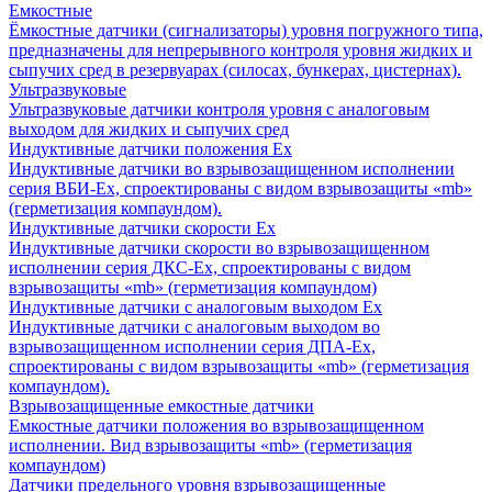
Емкостные
Ёмкостные датчики (сигнализаторы) уровня погружного типа,
предназначены для непрерывного контроля уровня жидких и
сыпучих сред в резервуарах (силосах, бункерах, цистернах).
Ультразвуковые
Ультразвуковые датчики контроля уровня с аналоговым
выходом для жидких и сыпучих сред
Индуктивные датчики положения Ех
Индуктивные датчики во взрывозащищенном исполнении
серия ВБИ-Ех, спроектированы с видом взрывозащиты «mb»
(герметизация компаундом).
Индуктивные датчики скорости Ех
Индуктивные датчики скорости во взрывозащищенном
исполнении серия ДКС-Ех, спроектированы с видом
взрывозащиты «mb» (герметизация компаундом)
Индуктивные датчики с аналоговым выходом Ех
Индуктивные датчики с аналоговым выходом во
взрывозащищенном исполнении серия ДПА-Ех,
спроектированы с видом взрывозащиты «mb» (герметизация
компаундом).
Взрывозащищенные емкостные датчики
Емкостные датчики положения во взрывозащищенном
исполнении. Вид взрывозащиты «mb» (герметизация
компаундом)
Датчики предельного уровня взрывозащищенные