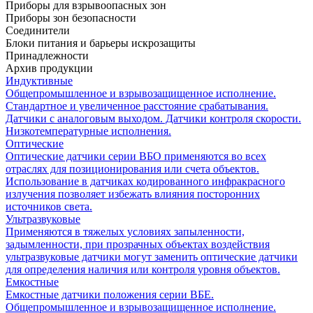
Приборы для взрывоопасных зон
Приборы зон безопасности
Соединители
Блоки питания и барьеры искрозащиты
Принадлежности
Архив продукции
Индуктивные
Общепромышленное и взрывозащищенное исполнение.
Стандартное и увеличенное расстояние срабатывания.
Датчики с аналоговым выходом. Датчики контроля скорости.
Низкотемпературные исполнения.
Оптические
Оптические датчики серии ВБО применяются во всех
отраслях для позиционирования или счета объектов.
Использование в датчиках кодированного инфракрасного
излучения позволяет избежать влияния посторонних
источников света.
Ультразвуковые
Применяются в тяжелых условиях запыленности,
задымленности, при прозрачных объектах воздействия
ультразвуковые датчики могут заменить оптические датчики
для определения наличия или контроля уровня объектов.
Емкостные
Емкостные датчики положения серии ВБЕ.
Общепромышленное и взрывозащищенное исполнение.