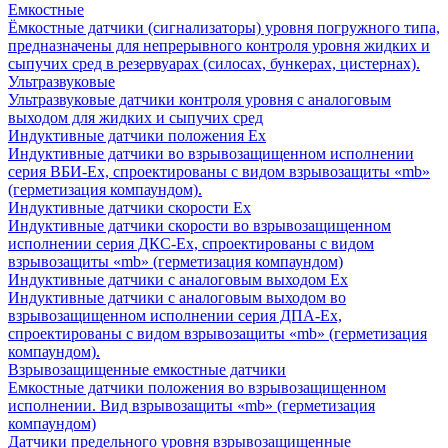
Емкостные
Ёмкостные датчики (сигнализаторы) уровня погружного типа,
предназначены для непрерывного контроля уровня жидких и
сыпучих сред в резервуарах (силосах, бункерах, цистернах).
Ультразвуковые
Ультразвуковые датчики контроля уровня с аналоговым
выходом для жидких и сыпучих сред
Индуктивные датчики положения Ех
Индуктивные датчики во взрывозащищенном исполнении
серия ВБИ-Ех, спроектированы с видом взрывозащиты «mb»
(герметизация компаундом).
Индуктивные датчики скорости Ех
Индуктивные датчики скорости во взрывозащищенном
исполнении серия ДКС-Ех, спроектированы с видом
взрывозащиты «mb» (герметизация компаундом)
Индуктивные датчики с аналоговым выходом Ех
Индуктивные датчики с аналоговым выходом во
взрывозащищенном исполнении серия ДПА-Ех,
спроектированы с видом взрывозащиты «mb» (герметизация
компаундом).
Взрывозащищенные емкостные датчики
Емкостные датчики положения во взрывозащищенном
исполнении. Вид взрывозащиты «mb» (герметизация
компаундом)
Датчики предельного уровня взрывозащищенные