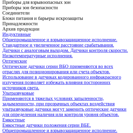
Приборы для взрывоопасных зон
Приборы зон безопасности
Соединители
Блоки питания и барьеры искрозащиты
Принадлежности
Архив продукции
Индуктивные
Общепромышленное и взрывозащищенное исполнение.
Стандартное и увеличенное расстояние срабатывания.
Датчики с аналоговым выходом. Датчики контроля скорости.
Низкотемпературные исполнения.
Оптические
Оптические датчики серии ВБО применяются во всех
отраслях для позиционирования или счета объектов.
Использование в датчиках кодированного инфракрасного
излучения позволяет избежать влияния посторонних
источников света.
Ультразвуковые
Применяются в тяжелых условиях запыленности,
задымленности, при прозрачных объектах воздействия
ультразвуковые датчики могут заменить оптические датчики
для определения наличия или контроля уровня объектов.
Емкостные
Емкостные датчики положения серии ВБЕ.
Общепромышленное и взрывозащищенное исполнение.