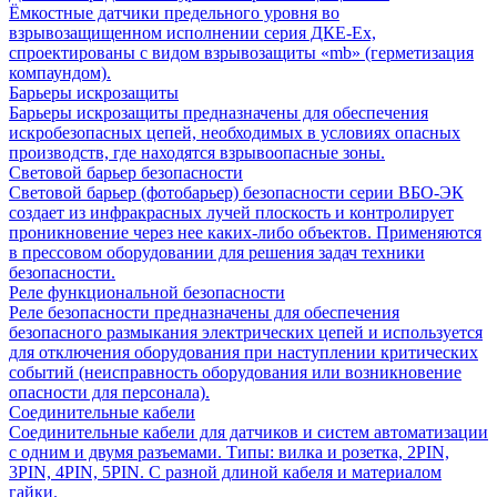
Ёмкостные датчики предельного уровня во
взрывозащищенном исполнении серия ДКЕ-Ех,
спроектированы с видом взрывозащиты «mb» (герметизация
компаундом).
Барьеры искрозащиты
Барьеры искрозащиты предназначены для обеспечения
искробезопасных цепей, необходимых в условиях опасных
производств, где находятся взрывоопасные зоны.
Световой барьер безопасности
Световой барьер (фотобарьер) безопасности серии ВБО-ЭК
создает из инфракрасных лучей плоскость и контролирует
проникновение через нее каких-либо объектов. Применяются
в прессовом оборудовании для решения задач техники
безопасности.
Реле функциональной безопасности
Реле безопасности предназначены для обеспечения
безопасного размыкания электрических цепей и используется
для отключения оборудования при наступлении критических
событий (неисправность оборудования или возникновение
опасности для персонала).
Соединительные кабели
Соединительные кабели для датчиков и систем автоматизации
с одним и двумя разъемами. Типы: вилка и розетка, 2PIN,
3PIN, 4PIN, 5PIN. С разной длиной кабеля и материалом
гайки.