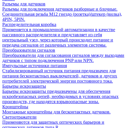
Разъемы для датчиков
Разъемы для подключения датчиков разборные и блочные.
Соединительная резьба М12 гнездо (розетка)/штекер (вилка),
4PIN, 5PIN.
Распределительная коробка
Применяется в промышленной автоматизации в качестве
пассивного распределителя и представляет из себя
центральный узел, через который происходит питание и
передача сигналов от различных элементов системы.
Преобразователи сигналов
Преобразователи для согласования сигналов между выходами
датчиков с типом подключения PNP или NPN.
Импульсные источники питания
Стабилизированный источник питания предназначен для
питания бесконтактных выключателей, датчиков и других
потребителей электрической энергии постоянного тока.
Барьеры искрозащиты
Барьеры искрозащиты предназначены для обеспечения
искробезопасных цепей, необходимых в условиях опасных
производств, где находятся взрывоопасные зоны.
Кронштейны
Монтажные кронштейны для бесконтактных датчиков.
Светоотражатели
Применяются для защитных оптических барьеров и
оптических датчиков типа R.