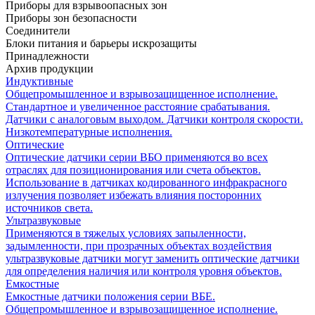
Приборы для взрывоопасных зон
Приборы зон безопасности
Соединители
Блоки питания и барьеры искрозащиты
Принадлежности
Архив продукции
Индуктивные
Общепромышленное и взрывозащищенное исполнение.
Стандартное и увеличенное расстояние срабатывания.
Датчики с аналоговым выходом. Датчики контроля скорости.
Низкотемпературные исполнения.
Оптические
Оптические датчики серии ВБО применяются во всех
отраслях для позиционирования или счета объектов.
Использование в датчиках кодированного инфракрасного
излучения позволяет избежать влияния посторонних
источников света.
Ультразвуковые
Применяются в тяжелых условиях запыленности,
задымленности, при прозрачных объектах воздействия
ультразвуковые датчики могут заменить оптические датчики
для определения наличия или контроля уровня объектов.
Емкостные
Емкостные датчики положения серии ВБЕ.
Общепромышленное и взрывозащищенное исполнение.