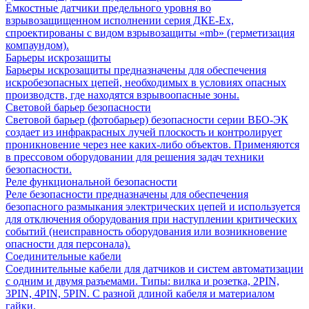
Ёмкостные датчики предельного уровня во
взрывозащищенном исполнении серия ДКЕ-Ех,
спроектированы с видом взрывозащиты «mb» (герметизация
компаундом).
Барьеры искрозащиты
Барьеры искрозащиты предназначены для обеспечения
искробезопасных цепей, необходимых в условиях опасных
производств, где находятся взрывоопасные зоны.
Световой барьер безопасности
Световой барьер (фотобарьер) безопасности серии ВБО-ЭК
создает из инфракрасных лучей плоскость и контролирует
проникновение через нее каких-либо объектов. Применяются
в прессовом оборудовании для решения задач техники
безопасности.
Реле функциональной безопасности
Реле безопасности предназначены для обеспечения
безопасного размыкания электрических цепей и используется
для отключения оборудования при наступлении критических
событий (неисправность оборудования или возникновение
опасности для персонала).
Соединительные кабели
Соединительные кабели для датчиков и систем автоматизации
с одним и двумя разъемами. Типы: вилка и розетка, 2PIN,
3PIN, 4PIN, 5PIN. С разной длиной кабеля и материалом
гайки.