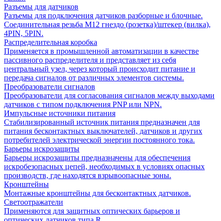
Разъемы для датчиков
Разъемы для подключения датчиков разборные и блочные.
Соединительная резьба М12 гнездо (розетка)/штекер (вилка),
4PIN, 5PIN.
Распределительная коробка
Применяется в промышленной автоматизации в качестве
пассивного распределителя и представляет из себя
центральный узел, через который происходит питание и
передача сигналов от различных элементов системы.
Преобразователи сигналов
Преобразователи для согласования сигналов между выходами
датчиков с типом подключения PNP или NPN.
Импульсные источники питания
Стабилизированный источник питания предназначен для
питания бесконтактных выключателей, датчиков и других
потребителей электрической энергии постоянного тока.
Барьеры искрозащиты
Барьеры искрозащиты предназначены для обеспечения
искробезопасных цепей, необходимых в условиях опасных
производств, где находятся взрывоопасные зоны.
Кронштейны
Монтажные кронштейны для бесконтактных датчиков.
Светоотражатели
Применяются для защитных оптических барьеров и
оптических датчиков типа R.