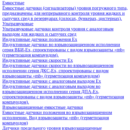
Емкостные
Ёмкостные датчики (сигнализаторы) уровня погружного типа,
предназначены для непрерывного контроля уровня жидких и
сыпучих сред в резервуарах (силосах, бункерах, цистернах).
Ультразвуковые
Ультразвуковые датчики контроля уровня с аналоговым
выходом для жидких и сыпучих сред
Индуктивные датчики положения Ех
Индуктивные датчики во взрывозащищенном исполнении
серия ВБИ-Ех, спроектированы с видом взрывозащиты «mb»
(герметизация компаундом).
Индуктивные датчики скорости Ех
Индуктивные датчики скорости во взрывозащищенном
исполнении серия ДКС-Ех, спроектированы с видом
взрывозащиты «mb» (герметизация компаундом)
Индуктивные датчики с аналоговым выходом Ех
Индуктивные датчики с аналоговым выходом во
взрывозащищенном исполнении серия ДПА-Ех,
спроектированы с видом взрывозащиты «mb» (герметизация
компаундом).
Взрывозащищенные емкостные датчики
Емкостные датчики положения во взрывозащищенном
исполнении. Вид взрывозащиты «mb» (герметизация
компаундом)
Датчики предельного уровня взрывозащищенные