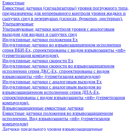
Емкостные
Ёмкостные датчики (сигнализаторы) уровня погружного типа,
предназначены для непрерывного контроля уровня жидких и
сыпучих сред в резервуарах (силосах, бункерах, цистернах).
Ультразвуковые
Ультразвуковые датчики контроля уровня с аналоговым
выходом для жидких и сыпучих сред
Индуктивные датчики положения Ех
Индуктивные датчики во взрывозащищенном исполнении
серия ВБИ-Ех, спроектированы с видом взрывозащиты «mb»
(герметизация компаундом).
Индуктивные датчики скорости Ех
Индуктивные датчики скорости во взрывозащищенном
исполнении серия ДКС-Ех, спроектированы с видом
взрывозащиты «mb» (герметизация компаундом)
Индуктивные датчики с аналоговым выходом Ех
Индуктивные датчики с аналоговым выходом во
взрывозащищенном исполнении серия ДПА-Ех,
спроектированы с видом взрывозащиты «mb» (герметизация
компаундом).
Взрывозащищенные емкостные датчики
Емкостные датчики положения во взрывозащищенном
исполнении. Вид взрывозащиты «mb» (герметизация
компаундом)
Датчики предельного уровня взрывозащищенные