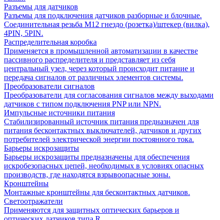
Разъемы для датчиков
Разъемы для подключения датчиков разборные и блочные.
Соединительная резьба М12 гнездо (розетка)/штекер (вилка),
4PIN, 5PIN.
Распределительная коробка
Применяется в промышленной автоматизации в качестве
пассивного распределителя и представляет из себя
центральный узел, через который происходит питание и
передача сигналов от различных элементов системы.
Преобразователи сигналов
Преобразователи для согласования сигналов между выходами
датчиков с типом подключения PNP или NPN.
Импульсные источники питания
Стабилизированный источник питания предназначен для
питания бесконтактных выключателей, датчиков и других
потребителей электрической энергии постоянного тока.
Барьеры искрозащиты
Барьеры искрозащиты предназначены для обеспечения
искробезопасных цепей, необходимых в условиях опасных
производств, где находятся взрывоопасные зоны.
Кронштейны
Монтажные кронштейны для бесконтактных датчиков.
Светоотражатели
Применяются для защитных оптических барьеров и
оптических датчиков типа R.