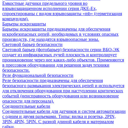
Ёмкостные датчики предельного уровня во
взрывозащищенном исполнении серия ДКЕ-Ех,
спроектированы с видом взрывозащиты «mb» (герметизация
компаундом).
Барьеры искрозащиты
Барьеры искрозащиты предназначены для обеспечения
искробезопасных цепей, необходимых в условиях опасных
производств, где находятся взрывоопасные зоны.
Световой барьер безопасности
Световой барьер (фотобарьер) безопасности серии ВБО-ЭК
создает из инфракрасных лучей плоскость и контролирует
проникновение через нее каких-либо объектов. Применяются
в прессовом оборудовании для решения задач техники
безопасности.
Реле функциональной безопасности
Реле безопасности предназначены для обеспечения
безопасного размыкания электрических цепей и используется
для отключения оборудования при наступлении критических
событий (неисправность оборудования или возникновение
опасности для персонала).
Соединительные кабели
Соединительные кабели для датчиков и систем автоматизации
с одним и двумя разъемами. Типы: вилка и розетка, 2PIN,
3PIN, 4PIN, 5PIN. С разной длиной кабеля и материалом
гайки.