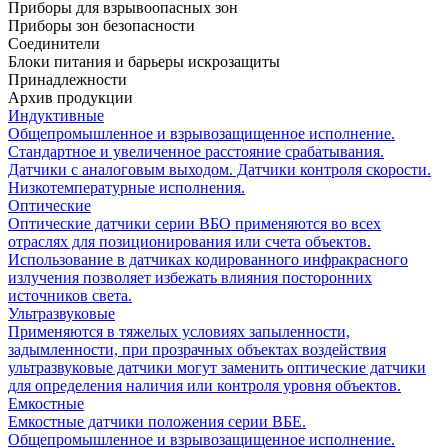
Приборы для взрывоопасных зон
Приборы зон безопасности
Соединители
Блоки питания и барьеры искрозащиты
Принадлежности
Архив продукции
Индуктивные
Общепромышленное и взрывозащищенное исполнение.
Стандартное и увеличенное расстояние срабатывания.
Датчики с аналоговым выходом. Датчики контроля скорости.
Низкотемпературные исполнения.
Оптические
Оптические датчики серии ВБО применяются во всех
отраслях для позиционирования или счета объектов.
Использование в датчиках кодированного инфракрасного
излучения позволяет избежать влияния посторонних
источников света.
Ультразвуковые
Применяются в тяжелых условиях запыленности,
задымленности, при прозрачных объектах воздействия
ультразвуковые датчики могут заменить оптические датчики
для определения наличия или контроля уровня объектов.
Емкостные
Емкостные датчики положения серии ВБЕ.
Общепромышленное и взрывозащищенное исполнение.