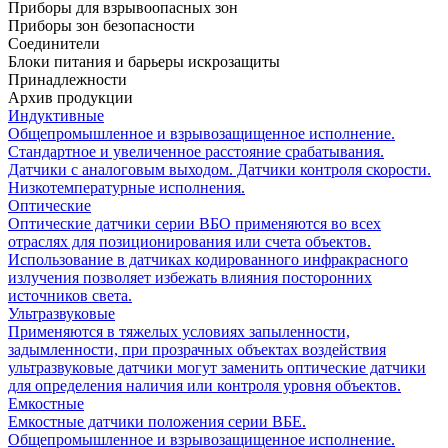
Приборы для взрывоопасных зон
Приборы зон безопасности
Соединители
Блоки питания и барьеры искрозащиты
Принадлежности
Архив продукции
Индуктивные
Общепромышленное и взрывозащищенное исполнение.
Стандартное и увеличенное расстояние срабатывания.
Датчики с аналоговым выходом. Датчики контроля скорости.
Низкотемпературные исполнения.
Оптические
Оптические датчики серии ВБО применяются во всех
отраслях для позиционирования или счета объектов.
Использование в датчиках кодированного инфракрасного
излучения позволяет избежать влияния посторонних
источников света.
Ультразвуковые
Применяются в тяжелых условиях запыленности,
задымленности, при прозрачных объектах воздействия
ультразвуковые датчики могут заменить оптические датчики
для определения наличия или контроля уровня объектов.
Емкостные
Емкостные датчики положения серии ВБЕ.
Общепромышленное и взрывозащищенное исполнение.