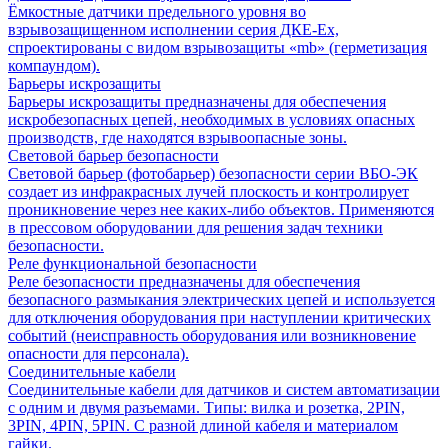
Ёмкостные датчики предельного уровня во
взрывозащищенном исполнении серия ДКЕ-Ех,
спроектированы с видом взрывозащиты «mb» (герметизация
компаундом).
Барьеры искрозащиты
Барьеры искрозащиты предназначены для обеспечения
искробезопасных цепей, необходимых в условиях опасных
производств, где находятся взрывоопасные зоны.
Световой барьер безопасности
Световой барьер (фотобарьер) безопасности серии ВБО-ЭК
создает из инфракрасных лучей плоскость и контролирует
проникновение через нее каких-либо объектов. Применяются
в прессовом оборудовании для решения задач техники
безопасности.
Реле функциональной безопасности
Реле безопасности предназначены для обеспечения
безопасного размыкания электрических цепей и используется
для отключения оборудования при наступлении критических
событий (неисправность оборудования или возникновение
опасности для персонала).
Соединительные кабели
Соединительные кабели для датчиков и систем автоматизации
с одним и двумя разъемами. Типы: вилка и розетка, 2PIN,
3PIN, 4PIN, 5PIN. С разной длиной кабеля и материалом
гайки.