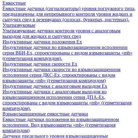
Емкостные
Ёмкостные датчики (сигнализаторы) уровня погружного типа,
предназначены для непрерывного контроля уровня жидких и
сыпучих сред в резервуарах (силосах, бункерах, цистернах).
Ультразвуковые
Ультразвуковые датчики контроля уровня с аналоговым
выходом для жидких и сыпучих сред
Индуктивные датчики положения Ех
Индуктивные датчики во взрывозащищенном исполнении
серия ВБИ-Ех, спроектированы с видом взрывозащиты «mb»
(герметизация компаундом).
Индуктивные датчики скорости Ех
Индуктивные датчики скорости во взрывозащищенном
исполнении серия ДКС-Ех, спроектированы с видом
взрывозащиты «mb» (герметизация компаундом)
Индуктивные датчики с аналоговым выходом Ех
Индуктивные датчики с аналоговым выходом во
взрывозащищенном исполнении серия ДПА-Ех,
спроектированы с видом взрывозащиты «mb» (герметизация
компаундом).
Взрывозащищенные емкостные датчики
Емкостные датчики положения во взрывозащищенном
исполнении. Вид взрывозащиты «mb» (герметизация
компаундом)
Датчики предельного уровня взрывозащищенные