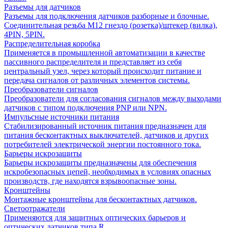
Разъемы для датчиков
Разъемы для подключения датчиков разборные и блочные.
Соединительная резьба М12 гнездо (розетка)/штекер (вилка),
4PIN, 5PIN.
Распределительная коробка
Применяется в промышленной автоматизации в качестве
пассивного распределителя и представляет из себя
центральный узел, через который происходит питание и
передача сигналов от различных элементов системы.
Преобразователи сигналов
Преобразователи для согласования сигналов между выходами
датчиков с типом подключения PNP или NPN.
Импульсные источники питания
Стабилизированный источник питания предназначен для
питания бесконтактных выключателей, датчиков и других
потребителей электрической энергии постоянного тока.
Барьеры искрозащиты
Барьеры искрозащиты предназначены для обеспечения
искробезопасных цепей, необходимых в условиях опасных
производств, где находятся взрывоопасные зоны.
Кронштейны
Монтажные кронштейны для бесконтактных датчиков.
Светоотражатели
Применяются для защитных оптических барьеров и
оптических датчиков типа R.